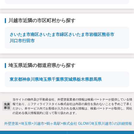
川越市近隣の市区町村から探す
さいたま市南区
さいたま市緑区
さいたま市岩槻区
熊谷市
川口市
行田市
埼玉県近隣の都道府県から探す
東京都
神奈川県
埼玉県
千葉県
茨城県
栃木県
群馬県
当サイトの物件及び不動産会社、外壁塗装業者の情報は検索パートナーが提供している情
報であり、ニフティライフスタイル株式会社は内容の責任を負わないことを予めご了承く
免責
事項
ださい。本サービス内でお客様が入力される個人情報は、検索パートナーが取得し、同社
の定める個人情報規約に従って取り扱われます。
外壁塗装
埼玉県
川越市
鶴ヶ島駅
株式会社 GLOW（埼玉県川越市）の詳細情報