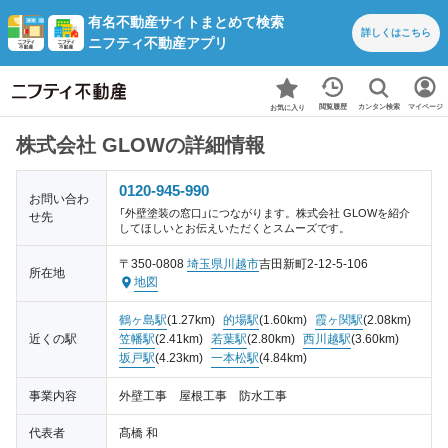
有名不動産サイトまとめて検索
詳しくは
こちら
ニフティ不動産アプリ
カンタン検索
閲覧履歴
マイページ
お気に入り
株式会社 GLOWの詳細情報
0120-945-990
お問い合わ
「外壁塗装の窓口」につながります。株式会社 GLOWを紹介
せ先
してほしいとお伝えいただくとスムーズです。
〒350-0808
埼玉県
川越市
吉田新町2-12-5-106
所在地
地図
鶴ヶ島駅
(1.27km)
的場駅
(1.60km)
霞ヶ関駅
(2.08km)
近くの駅
笠幡駅
(2.41km)
若葉駅
(2.80km)
西川越駅
(3.60km)
坂戸駅
(4.23km)
一本松駅
(4.84km)
事業内容
外壁工事 屋根工事 防水工事
代表者
髙橋 和