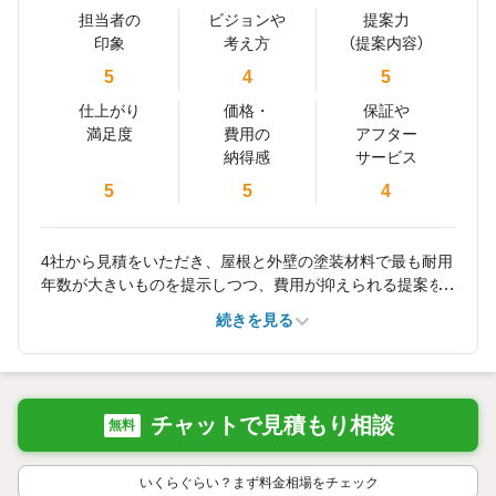
担当者の
ビジョンや
提案力
印象
考え方
（提案内容）
5
4
5
仕上がり
価格・
保証や
満足度
費用の
アフター
納得感
サービス
5
5
4
4社から見積をいただき、屋根と外壁の塗装材料で最も耐用
年数が大きいものを提示しつつ、費用が抑えられる提案を
いただきました。こちらが仕事のため電話連絡がつきにく
続きを見る
いので、メールを中心にご連絡いただくようにし、迅速に
ご対応いただきました。見積もりはドローンを活用し、わ
かりやすい説明をいただき、納得して工事をお願いできま
した。
チャットで見積もり相談
無料
いくらぐらい？まず料金相場をチェック