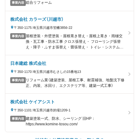
総合リフォーム
事業内容
株式会社 カラーズ（川越市）
〒350-1175 埼玉県川越市笠幡3856-22
屋根塗装・外壁塗装・屋根葺き替え・屋根上葺き・雨樋交
事業内容
換・瓦工事・防水工事 クロス張替え・ フローリング張替
え・障子・ふすま張替え・畳張替え・ トイレ・システムキ
ッチン・システムバス・門扉・ カーポート 増改築・オール
電化
日本建総 株式会社
〒350-1170 埼玉県川越市むさしの15番地13
リフォーム業（建築塗装、屋根工事、耐震補強、地盤沈下修
事業内容
正、内装、水回り、エクステリア等、建築一式工事）
株式会社 ケイアシスト
〒350-1101 埼玉県川越市的場1209-1
建築塗装一式、防水、シーリング 旧HP：
事業内容
https://www.komine-tosou.com/