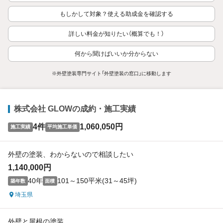
もしかして対象？使える助成金を確認する
詳しい料金が知りたい（概算でも！）
何から聞けばいいか分からない
※外壁塗装専門サイト「外壁塗装の窓口」に移動します
株式会社 GLOWの成約・施工実績
4件
1,060,050円
施工実績
平均施工単価
外壁の塗装、わからないので相談したい
1,140,000円
40年
101～150平米(31～45坪)
築年数
面積
埼玉県
外壁と屋根の塗装