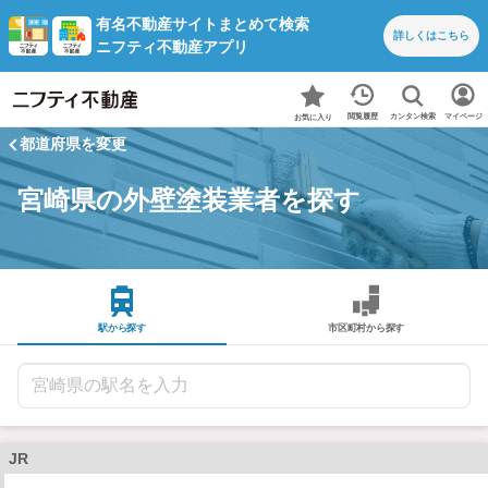
有名不動産サイトまとめて検索
詳しくは
こちら
ニフティ不動産アプリ
カンタン検索
閲覧履歴
マイページ
お気に入り
都道府県を変更
宮崎県の外壁塗装業者を探す
駅から探す
市区町村から探す
JR