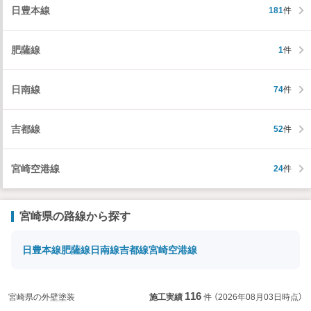
日豊本線
181
件
肥薩線
1
件
日南線
74
件
吉都線
52
件
宮崎空港線
24
件
宮崎県の路線から探す
日豊本線
肥薩線
日南線
吉都線
宮崎空港線
116
宮崎県の外壁塗装
施工実績
件
（2026年08月03日時点）