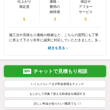
仕上がり
価格・
保証や
満足度
費用の
アフター
納得感
サービス
5
3
5
施工法や見積もり価格の根拠など、こちらの質問にも丁寧
に答えて下さり非常に誠実に対応していただきました。施
工完了後も現場でしっかりと説明していただきました。屋
続きを見る
根の葺き替え工事は決して安くはないので、こういった信
頼のおける業者様を紹介していただき本当に良かったで
す。
チャットで見積もり相談
無料
いくらぐらい？まず料金相場をチェック
もしかして対象？使える助成金を確認する
詳しい料金が知りたい（概算でも！）