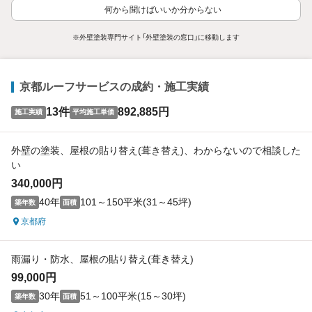
何から聞けばいいか分からない
※外壁塗装専門サイト「外壁塗装の窓口」に移動します
京都ルーフサービスの成約・施工実績
13件
892,885円
施工実績
平均施工単価
外壁の塗装、屋根の貼り替え(葺き替え)、わからないので相談した
い
340,000円
40年
101～150平米(31～45坪)
築年数
面積
京都府
雨漏り・防水、屋根の貼り替え(葺き替え)
99,000円
30年
51～100平米(15～30坪)
築年数
面積