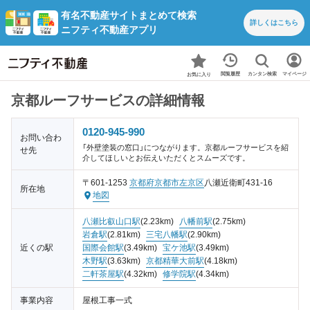
有名不動産サイトまとめて検索
詳しくは
こちら
ニフティ不動産アプリ
カンタン検索
閲覧履歴
マイページ
お気に入り
京都ルーフサービスの詳細情報
0120-945-990
お問い合わ
「外壁塗装の窓口」につながります。京都ルーフサービスを紹
せ先
介してほしいとお伝えいただくとスムーズです。
〒601-1253
京都府
京都市左京区
八瀬近衛町431-16
所在地
地図
八瀬比叡山口駅
(2.23km)
八幡前駅
(2.75km)
岩倉駅
(2.81km)
三宅八幡駅
(2.90km)
近くの駅
国際会館駅
(3.49km)
宝ケ池駅
(3.49km)
木野駅
(3.63km)
京都精華大前駅
(4.18km)
二軒茶屋駅
(4.32km)
修学院駅
(4.34km)
事業内容
屋根工事一式