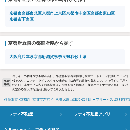
京都市
京都市北区
京都市上京区
京都市中京区
京都市東山区
京都市下京区
京都府近隣の都道府県から探す
大阪府
兵庫県
京都府
滋賀県
奈良県
和歌山県
当サイトの物件及び不動産会社、外壁塗装業者の情報は検索パートナーが提供している情
報であり、ニフティライフスタイル株式会社は内容の責任を負わないことを予めご了承く
免責
事項
ださい。本サービス内でお客様が入力される個人情報は、検索パートナーが取得し、同社
の定める個人情報規約に従って取り扱われます。
外壁塗装
京都府
京都市左京区
八瀬比叡山口駅
京都ルーフサービス（京都府京
ニフティ不動産
ニフティ不動産アプリ
＼Because／ ニフティ不動産