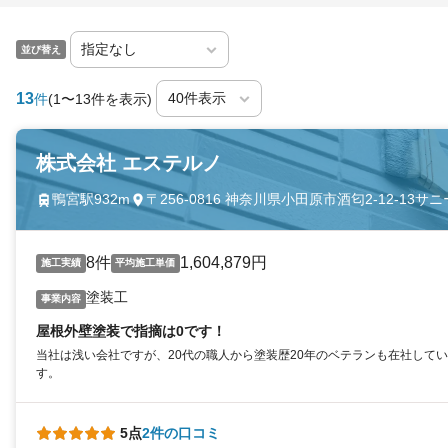
並び替え
13
件
(1〜13件を表示)
株式会社 エステルノ
鴨宮駅932m
〒256-0816 神奈川県小田原市酒匂2-12-13サ
8件
1,604,879円
施工実績
平均施工単価
塗装工
事業内容
屋根外壁塗装で指摘は0です！
当社は浅い会社ですが、20代の職人から塗装歴20年のベテランも在社して
す。
5点
2件の口コミ