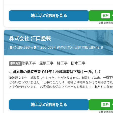
施工店の詳細を見る
無料
※外壁塗装専
株式会社 江口塗装
螢田駅398m
〒250-0854 神奈川県小田原市飯田岡46-8
塗装工事 屋根工事 樋工事 防水工事
事業内容
小田原市の塗装専業で21年！地域密着型下請け一切なし！
塗装歴２５年 塗装業しかやったことがありません。創業して以来、一切下
どを行なっていません。 仕事にこだわり、他社より時間をかけて細部まで気を使い、良心的なお値段で提供するこ
とを心がけています。 お客様の大切なマイホームを安心して、私たちに任
施工店の詳細を見る
無料
※外壁塗装専