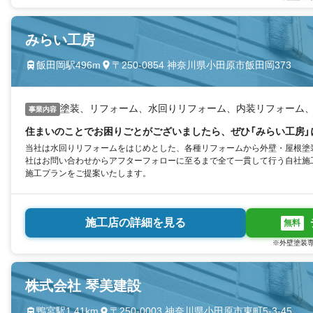
みらい工房
飯田岡駅496m
〒250-0854 神奈川県小田原市飯田岡373
塗装、リフォーム、水回りリフォーム、内装リフォーム
事業内容
住まいのことでお困りごとがございましたら、ぜひ「みらい工房」
当社は水回りリフォームをはじめとした、各種リフォームから外壁・屋根塗
社はお問い合わせからアフターフォローに至るまで全て一貫して行う自社施
施工プランをご提案いたします。
施工店の詳細を見る
無料
※外壁塗装専
株式会社 琴美建設
鴨宮駅1.41km
〒250-0003 神奈川県小田原市東町5-3-45