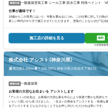
一般建築塗装工事 シール工事 防水工事 特殊ペイント VAL
事業内容
仕事が趣味です！
18歳からこの世界にはいり、年数を重ねるにつれ、この仕事に対しての熱が
新しい時代のやり方で施工させていただきます。 塗装のことならぜひ「弘法
施工店の詳細を見る
無料
※外壁塗装専
株式会社 アシスト（神奈川県）
鴨宮駅1.45km
〒250-0871 神奈川県小田原市下堀170
一般建築業
事業内容
お客様の大切なお住まいを アシストします
「アシスト」の社名は、お客様の大切な家を中心により快適で豊かな気持ち
いという思いから名づけました。 ・住まいの寿命をアシストする ・快適な
をアシストする どんな小さなことでもお申し付けいただければ幸いです。