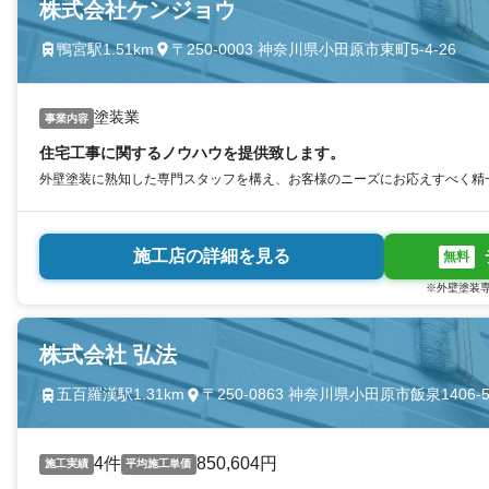
株式会社ケンジョウ
鴨宮駅1.51km
〒250-0003 神奈川県小田原市東町5-4-26
塗装業
事業内容
住宅工事に関するノウハウを提供致します。
外壁塗装に熟知した専門スタッフを構え、お客様のニーズにお応えすべく精
施工店の詳細を見る
無料
※外壁塗装専
株式会社 弘法
五百羅漢駅1.31km
〒250-0863 神奈川県小田原市飯泉1406-
4件
850,604円
施工実績
平均施工単価