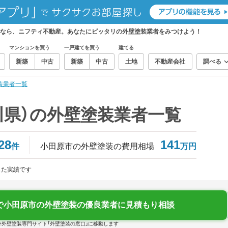
しなら、ニフティ不動産。あなたにピッタリの外壁塗装業者をみつけよう！
マンションを買う
一戸建てを買う
建てる
新築
中古
新築
中古
土地
不動産会社
調べる
装業者一覧
川県）の外壁塗装業者一覧
28
141
件
小田原市の外壁塗装の費用相場
万円
じた実績です
で小田原市の外壁塗装の優良業者に見積もり相談
※外壁塗装専門サイト「外壁塗装の窓口」に移動します