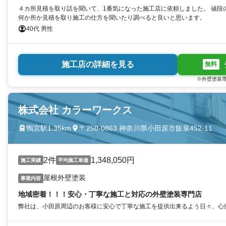
４カ所見積を取り話を聞いて、1番気になった施工店に依頼しました。 値段
何か所か見積を取り施工の仕方を聞いたり調べると良いと思います。
40代 男性
施工店の詳細を見る
無料
※外壁塗装専
株式会社 カラーワークス
鴨宮駅1.35km
〒250-0863 神奈川県小田原市飯泉452-11
2件
1,348,050円
施工実績
平均施工単価
屋根外壁塗装
事業内容
地域密着！！！安心・丁寧な施工と対応の外壁塗装専門店
弊社は、小田原周辺のお客様に安心で丁寧な施工を提供出来るよう日々、心