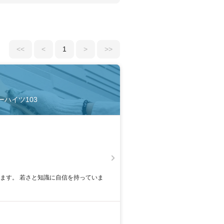
<<
<
1
>
>>
ニーハイツ103
います。 若さと知識に自信を持っていま