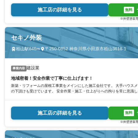
施工店の詳細を見る
無料
※外壁塗装専
セキノ外装
栢山駅846m
〒250-0852 神奈川県小田原市栢山3618-1
建設業
事業内容
地域密着！安全作業で丁寧に仕上げます！
新築・リフォームの屋根工事業をメインにした施工会社です。 大手ハウス
の下請けも受けています。 安全作業・施工・仕上がりへの拘りを常に意識
施工店の詳細を見る
無料
※外壁塗装専