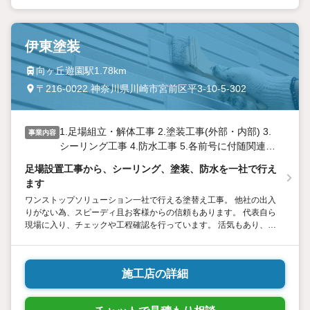
伊東塗装
向ヶ丘遊園駅1.78km
〒216-0022 神奈川県川崎市宮前区平3-10-5-302
1.足場組立・解体工事 2.塗装工事(外部・内部) 3.
事業内容
シーリング工事 4.防水工事 5.各前号に付随関連す
るすべての業務
足場設置工事から、シーリング、塗装、防水を一社で行え
ます
ワンストップソリューション一社で行える塗替え工事。 他社の出入
りがない為、スピーディ且お客様からの信頼もあります。 代表自ら
現場に入り、チェックや工程確認を行っています。 活気もあり、お
客様とのコミュニケーションを大事にしております。
施工店の詳細