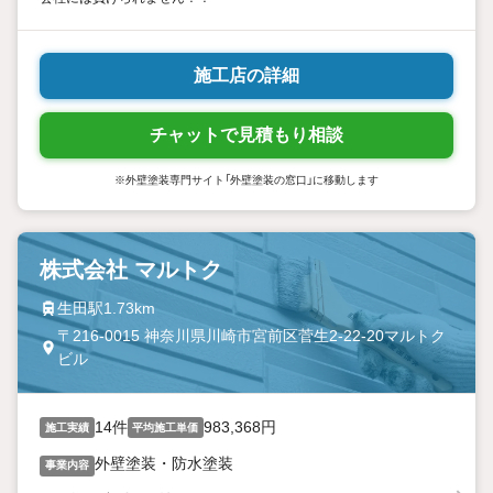
施工店の詳細
チャットで見積もり相談
※外壁塗装専門サイト「外壁塗装の窓口」に移動します
株式会社 マルトク
生田駅1.73km
〒216-0015 神奈川県川崎市宮前区菅生2-22-20マルトク
ビル
14件
983,368円
施工実績
平均施工単価
外壁塗装・防水塗装
事業内容