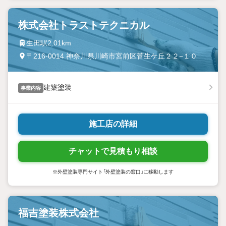
株式会社トラストテクニカル
生田駅2.01km
〒216-0014 神奈川県川崎市宮前区菅生ケ丘２２−１０
建築塗装
事業内容
施工店の詳細
チャットで見積もり相談
※外壁塗装専門サイト「外壁塗装の窓口」に移動します
福吉塗装株式会社