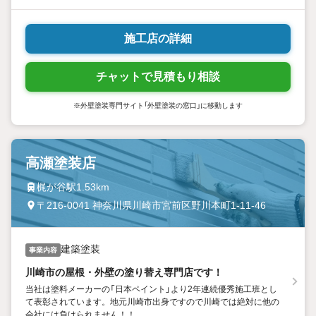
施工店の詳細
チャットで見積もり相談
※外壁塗装専門サイト「外壁塗装の窓口」に移動します
高瀬塗装店
梶が谷駅1.53km
〒216-0041 神奈川県川崎市宮前区野川本町1-11-46
建築塗装
事業内容
川崎市の屋根・外壁の塗り替え専門店です！
当社は塗料メーカーの「日本ペイント」より2年連続優秀施工班とし
て表彰されています。地元川崎市出身ですので川崎では絶対に他の
会社には負けられません！！