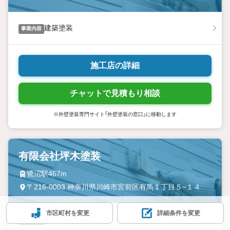
建築塗装
事業内容
施工店の詳細
チャットで見積もり相談
※外壁塗装専門サイト「外壁塗装の窓口」に移動します
有限会社坪木塗装
鷺沼駅467m
〒216-0003 神奈川県川崎市宮前区有馬１丁目５−１４
市区町村を変更
詳細条件を変更
建築塗装
事業内容