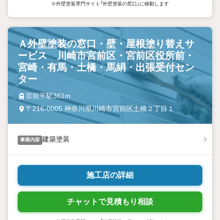
※外壁塗装専門サイト「外壁塗装の窓口」に移動します
Ａ外壁塗装の窓口・壁・屋根塗り替えサ
ービス 川崎市宮前区・宮前区役所前・
宮崎・有馬・土橋・馬絹・出張受付セン
ター
宮前平駅361m
〒216-0005 神奈川県川崎市宮前区土橋２丁目１
建築塗装
事業内容
施工店の詳細
チャットで見積もり相談