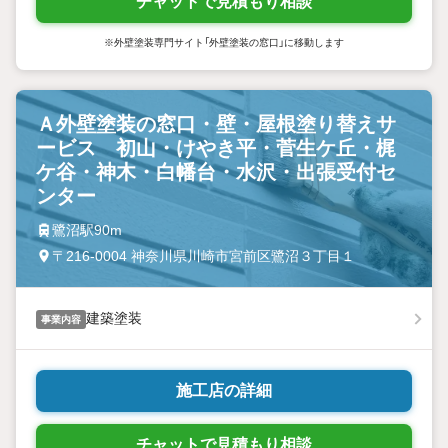
チャットで見積もり相談
※外壁塗装専門サイト「外壁塗装の窓口」に移動します
Ａ外壁塗装の窓口・壁・屋根塗り替えサ
ービス 初山・けやき平・菅生ケ丘・梶
ケ谷・神木・白幡台・水沢・出張受付セ
ンター
鷺沼駅90m
〒216-0004 神奈川県川崎市宮前区鷺沼３丁目１
建築塗装
事業内容
施工店の詳細
チャットで見積もり相談