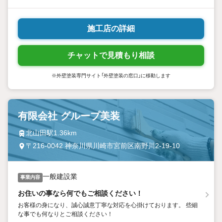
施工店の詳細
チャットで見積もり相談
※外壁塗装専門サイト「外壁塗装の窓口」に移動します
有限会社 グループ美装
北山田駅1.36km
〒216-0042 神奈川県川崎市宮前区南野川2-19-10
一般建設業
事業内容
お住いの事なら何でもご相談ください！
お客様の身になり、誠心誠意丁寧な対応を心掛けております。 些細
な事でも何なりとご相談ください！