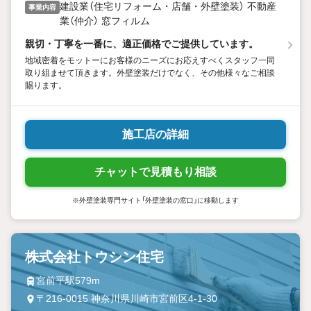
建設業（住宅リフォーム・店舗・外壁塗装） 不動産
事業内容
業（仲介） 窓フィルム
親切・丁寧を一番に、適正価格でご提供しています。
地域密着をモットーにお客様のニーズにお応えすべくスタッフ一同
取り組ませて頂きます。外壁塗装だけでなく、その他様々なご相談
賜ります。
施工店の詳細
チャットで見積もり相談
※外壁塗装専門サイト「外壁塗装の窓口」に移動します
株式会社トウシン住宅
宮前平駅579m
〒216-0015 神奈川県川崎市宮前区4-1-30