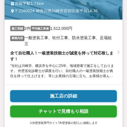
宮前平駅1.71km
〒2160024 神奈川県川崎市宮前区南平台14-35
2件
1,512,000円
施工実績
平均施工単価
一般塗装工事、吹付工事、防水塗装工事、足場組
事業内容
立
全て自社職人！一級塗装技能士が誠意を持って対応致しま
す！
"当社は川崎市、横浜市を中心に25年、地域密着で施工をしておりま
す。 外壁劣化診断士が調査を行い、自社職人の一級塗装技能士が責
任を持って仕上げます。 常にお客様の立場に立ち、お客様が喜んで
頂く施工を心掛けております。 皆様の快適な暮らしに少しでも貢献
できるよう、精一杯頑張らさせて頂きます。"
施工店の詳細
チャットで見積もり相談
※外壁塗装専門サイト「外壁塗装の窓口」に移動します