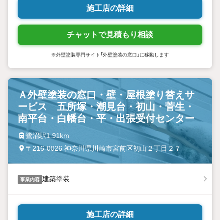
施工店の詳細
チャットで見積もり相談
※外壁塗装専門サイト「外壁塗装の窓口」に移動します
Ａ外壁塗装の窓口・壁・屋根塗り替えサ
ービス 五所塚・潮見台・初山・菅生・
南平台・白幡台・平・出張受付センター
鷺沼駅1.91km
〒216-0026 神奈川県川崎市宮前区初山２丁目２７
建築塗装
事業内容
施工店の詳細