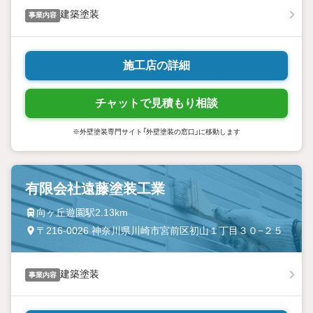
建築塗装
事業内容
施工店の詳細
チャットで見積もり相談
※外壁塗装専門サイト「外壁塗装の窓口」に移動します
有限会社遠藤塗装工業
向ヶ丘遊園駅2.13km
〒216-0026 神奈川県川崎市宮前区初山１丁目３０−２５
建築塗装
事業内容