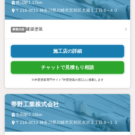
鷺沼駅1.17km
〒216-0011 神奈川県川崎市宮前区犬蔵１丁目６−４０
建築塗装
事業内容
施工店の詳細
チャットで見積もり相談
※外壁塗装専門サイト「外壁塗装の窓口」に移動します
帯野工業株式会社
生田駅2.16km
〒216-0012 神奈川県川崎市宮前区水沢３丁目８−１３