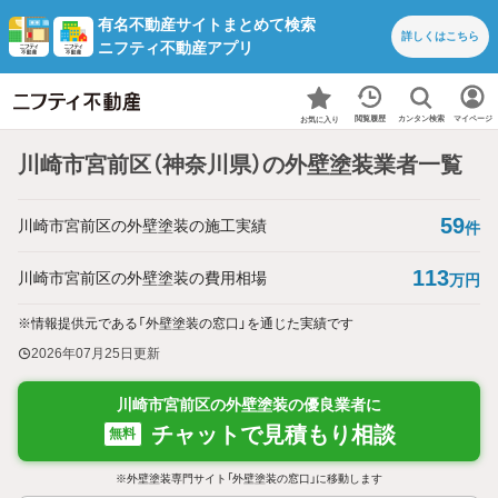
有名不動産サイトまとめて検索
詳しくは
こちら
ニフティ不動産アプリ
カンタン検索
閲覧履歴
マイページ
お気に入り
川崎市宮前区（神奈川県）の外壁塗装業者一覧
59
川崎市宮前区の外壁塗装の施工実績
件
113
川崎市宮前区の外壁塗装の費用相場
万円
※情報提供元である「外壁塗装の窓口」を通じた実績です
2026年07月25日
更新
川崎市宮前区の外壁塗装の優良業者に
チャットで見積もり相談
無料
※外壁塗装専門サイト「外壁塗装の窓口」に移動します