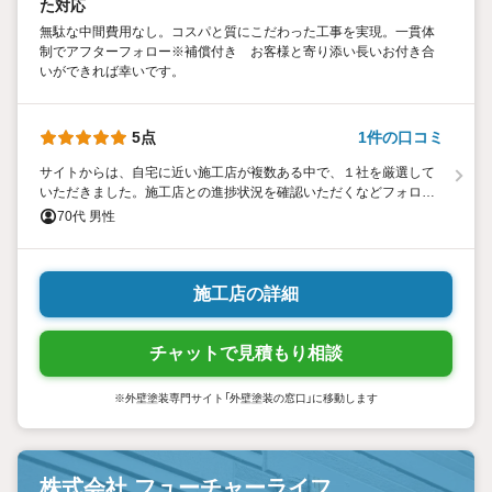
た対応
無駄な中間費用なし。コスパと質にこだわった工事を実現。一貫体
制でアフターフォロー※補償付き お客様と寄り添い長いお付き合
いができれば幸いです。
5点
1件の口コミ
サイトからは、自宅に近い施工店が複数ある中で、１社を厳選して
いただきました。施工店との進捗状況を確認いただくなどフォロー
がしっかりしていました。 施工店は、現地調査、調査報告、工事見
70代 男性
積、工事説明、工事開始スケジュール管理、工事完了後の最終清
掃、工事完了報告まで、滞りなくきめ細やかな作業でした。一日の
作業開始から作業終了まで、その日の作業内容を丁寧に説明してい
ただき、とても安心感がありました。 工事完了報告も簡潔に終了
施工店の詳細
し、とても満足いく出来栄えに納得しています。
チャットで見積もり相談
※外壁塗装専門サイト「外壁塗装の窓口」に移動します
株式会社 フューチャーライフ