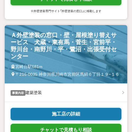
※外壁塗装専門サイト「外壁塗装の窓口」に移動します
Ａ外壁塗装の窓口・壁・屋根塗り替えサ
ービス 犬蔵・東有馬・菅生・宮前平・
野川台・南野川・平・鷺沼・出張受付セ
ンター
宮崎台駅681m
〒216-0035 神奈川県川崎市宮前区馬絹６丁目１９−１６
建築塗装
事業内容
施工店の詳細
チャットで見積もり相談