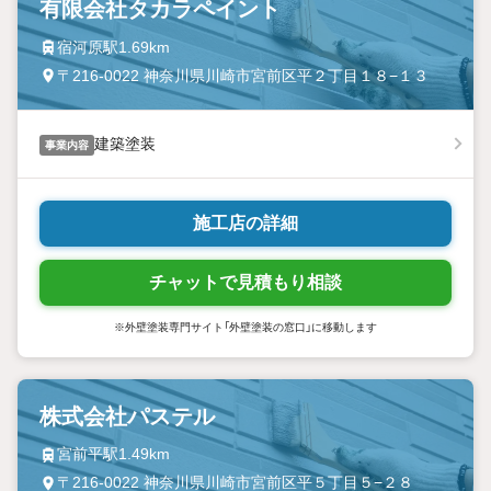
有限会社タカラペイント
宿河原駅1.69km
〒216-0022 神奈川県川崎市宮前区平２丁目１８−１３
建築塗装
事業内容
施工店の詳細
チャットで見積もり相談
※外壁塗装専門サイト「外壁塗装の窓口」に移動します
株式会社パステル
宮前平駅1.49km
〒216-0022 神奈川県川崎市宮前区平５丁目５−２８