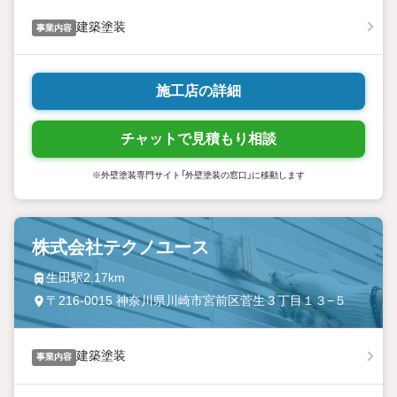
建築塗装
事業内容
施工店の詳細
チャットで見積もり相談
※外壁塗装専門サイト「外壁塗装の窓口」に移動します
株式会社テクノユース
生田駅2.17km
〒216-0015 神奈川県川崎市宮前区菅生３丁目１３−５
建築塗装
事業内容