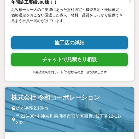
年間施工実績300棟！！
お客様一人一人のご要望にあった塗料選定・機能選定・美観選定・
価格選定をおこない厳選した職人・材料・品質をしっかり提供でき
るよう社員一同心がけています。
施工店の詳細
チャットで見積もり相談
※外壁塗装専門サイト「外壁塗装の窓口」に移動します
株式会社 令和コーポレーション
梶が谷駅2.19km
〒216-0044 神奈川県川崎市宮前区西野川2丁目22-12-
302