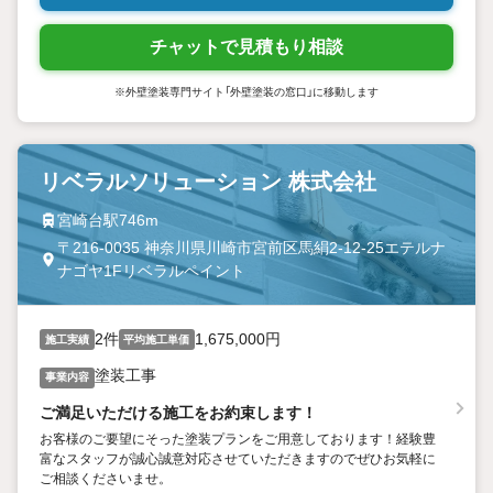
チャットで見積もり相談
※外壁塗装専門サイト「外壁塗装の窓口」に移動します
リベラルソリューション 株式会社
宮崎台駅746m
〒216-0035 神奈川県川崎市宮前区馬絹2-12-25エテルナ
ナゴヤ1Fリベラルペイント
2件
1,675,000円
施工実績
平均施工単価
塗装工事
事業内容
ご満足いただける施工をお約束します！
お客様のご要望にそった塗装プランをご用意しております！経験豊
富なスタッフが誠心誠意対応させていただきますのでぜひお気軽に
ご相談くださいませ。