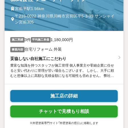
宮前平駅1.56km
〒216-0022 神奈川県川崎市宮前区平5-3-39 サンシャイ
ン宮前305
3件
1,180,000円
施工実績
平均施工単価
住宅リフォーム 外装
事業内容
妥協しない自社施工にこだわり
豊富な知識を持つスタッフが施工管理 個人事業主や零細企業に任せ
ると安い代わりに管理が甘い場合もございます。 しかし、大手に頼
むと想像以上に高額な見積金額になる可能性も否めません。 弊社で
は、豊富な知識を有しているスタッフによる施工管理を行っており
ますので、安心してお任せください。
施工店の詳細
チャットで見積もり相談
※外壁塗装専門サイト「外壁塗装の窓口」に移動します