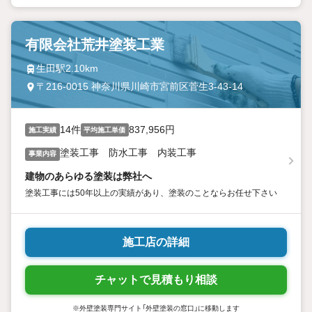
有限会社荒井塗装工業
生田駅2.10km
〒216-0015 神奈川県川崎市宮前区菅生3-43-14
14件
837,956円
施工実績
平均施工単価
塗装工事 防水工事 内装工事
事業内容
建物のあらゆる塗装は弊社へ
塗装工事には50年以上の実績があり、塗装のことならお任せ下さい
施工店の詳細
チャットで見積もり相談
※外壁塗装専門サイト「外壁塗装の窓口」に移動します