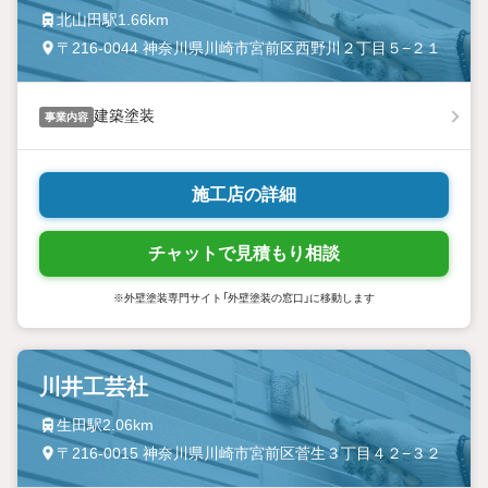
北山田駅1.66km
〒216-0044 神奈川県川崎市宮前区西野川２丁目５−２１
建築塗装
事業内容
施工店の詳細
チャットで見積もり相談
※外壁塗装専門サイト「外壁塗装の窓口」に移動します
川井工芸社
生田駅2.06km
〒216-0015 神奈川県川崎市宮前区菅生３丁目４２−３２