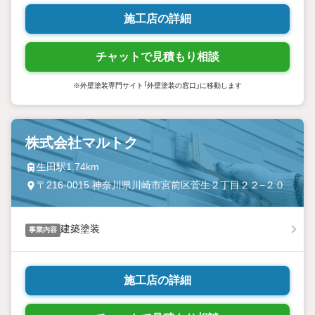
施工店の詳細
チャットで見積もり相談
※外壁塗装専門サイト「外壁塗装の窓口」に移動します
株式会社マルトク
生田駅1.74km
〒216-0015 神奈川県川崎市宮前区菅生２丁目２２−２０
建築塗装
事業内容
施工店の詳細