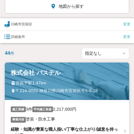
地図から探す
川崎市宮前区
変更
詳細条件
変更
44
件
株式会社 パステル
宮前平駅1.47km
〒216-0022 神奈川県川崎市宮前区平5-5-28
3件
2,217,000円
施工実績
平均施工単価
塗装・防水工事
事業内容
経験・知識が豊富な職人揃い/丁寧な仕上がり/誠意を持っ