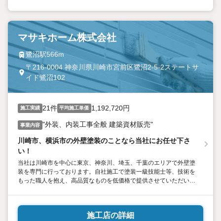
マサキホーム株式会社
鷺沼駅566m
〒216-0004 神奈川県川崎市宮前区鷺沼2-5-2ステートサ
イド鷺沼102
21件
1,192,720円
施工実績
平均施工単価
"外装、内装工事全般 建築資材販売"
事業内容
川崎市、横浜市の外壁塗装のことなら当社にお任せ下さ
い！
当社は川崎市を中心に東京、神奈川、埼玉、千葉のエリアで外壁塗
装を専門に行っております。自社施工で塗装一級技能士等、技術を
もった職人を抱え、高品質なものを低価格で提供させていただいて
おります。ぜひ1度お問い合わせ下さい。
施工店の詳細