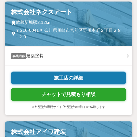
株式会社ネクスアート
武蔵新城駅2.12km
〒216-0041 神奈川県川崎市宮前区野川本町２丁目２８
−２９
建築塗装
事業内容
施工店の詳細
チャットで見積もり相談
※外壁塗装専門サイト「外壁塗装の窓口」に移動します
株式会社アイワ建装