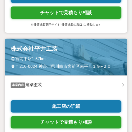
チャットで見積もり相談
※外壁塗装専門サイト「外壁塗装の窓口」に移動します
株式会社平井工装
宮前平駅1.57km
〒216-0024 神奈川県川崎市宮前区南平台１９−２０
建築塗装
事業内容
施工店の詳細
チャットで見積もり相談