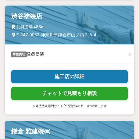
渋谷塗装店
北鎌倉駅483m
〒247-0062 神奈川県鎌倉市山ノ内３５４
建築塗装
事業内容
施工店の詳細
チャットで見積もり相談
※外壁塗装専門サイト「外壁塗装の窓口」に移動します
鎌倉 雅建装㈱