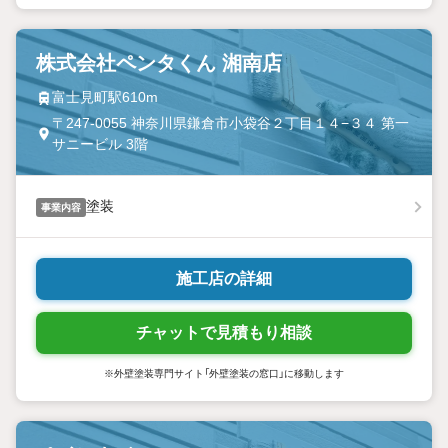
株式会社ペンタくん 湘南店
富士見町駅610m
〒247-0055 神奈川県鎌倉市小袋谷２丁目１４−３４ 第一
サニービル 3階
塗装
事業内容
施工店の詳細
チャットで見積もり相談
※外壁塗装専門サイト「外壁塗装の窓口」に移動します