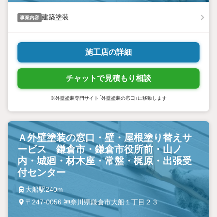
建築塗装
事業内容
施工店の詳細
チャットで見積もり相談
※外壁塗装専門サイト「外壁塗装の窓口」に移動します
Ａ外壁塗装の窓口・壁・屋根塗り替えサ
ービス 鎌倉市・鎌倉市役所前・山ノ
内・城廻・材木座・常盤・梶原・出張受
付センター
大船駅240m
〒247-0056 神奈川県鎌倉市大船１丁目２３