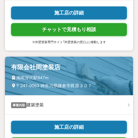
施工店の詳細
チャットで見積もり相談
※外壁塗装専門サイト「外壁塗装の窓口」に移動します
有限会社岡塗装店
湘南深沢駅847m
〒247-0063 神奈川県鎌倉市梶原３０７
建築塗装
事業内容
施工店の詳細