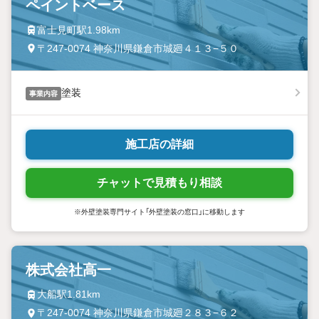
ペイントベース
富士見町駅1.98km
〒247-0074 神奈川県鎌倉市城廻４１３−５０
塗装
事業内容
施工店の詳細
チャットで見積もり相談
※外壁塗装専門サイト「外壁塗装の窓口」に移動します
株式会社高一
大船駅1.81km
〒247-0074 神奈川県鎌倉市城廻２８３−６２