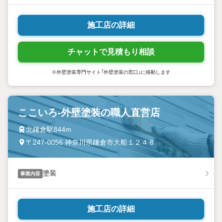
施工店の詳細
チャットで見積もり相談
※外壁塗装専門サイト「外壁塗装の窓口」に移動します
ここいろ-外壁塗装の職人直営店
北鎌倉駅844m
〒247-0056 神奈川県鎌倉市大船１２４８
塗装
事業内容
施工店の詳細