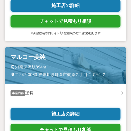
施工店の詳細
チャットで見積もり相談
※外壁塗装専門サイト「外壁塗装の窓口」に移動します
マルコー美装
湘南深沢駅894m
〒247-0063 神奈川県鎌倉市梶原２丁目２７−１２
塗装
事業内容
施工店の詳細
チャットで見積もり相談