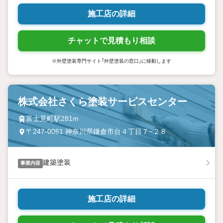
施工店の詳細
チャットで見積もり相談
※外壁塗装専門サイト「外壁塗装の窓口」に移動します
株式会社さくら塗装サービスセンター
富士見町駅281m
〒247-0061 神奈川県鎌倉市台４丁目７−２８
建築塗装
事業内容
施工店の詳細