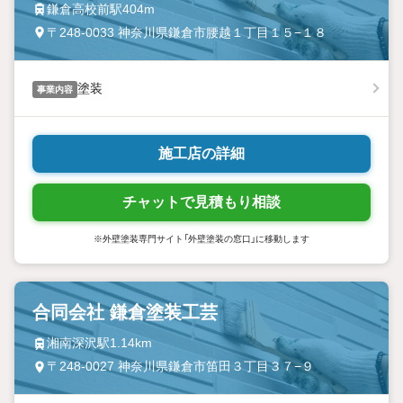
鎌倉高校前駅404m
〒248-0033 神奈川県鎌倉市腰越１丁目１５−１８
塗装
事業内容
施工店の詳細
チャットで見積もり相談
※外壁塗装専門サイト「外壁塗装の窓口」に移動します
合同会社 鎌倉塗装工芸
湘南深沢駅1.14km
〒248-0027 神奈川県鎌倉市笛田３丁目３７−９