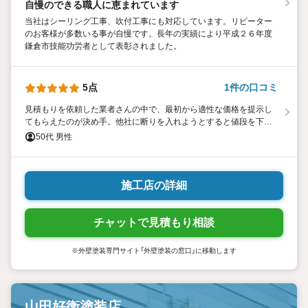
自慢のできる職人に恵まれています
当社はシーリング工事、吹付工事にも対応しています。リピーター
のお客様が多数いる事が自慢です。長年の実績により平成２６年度
鎌倉市技能功労者として表彰されました。
5点
1件の口コミ
見積もりを依頼した業者さんの中で、最初から適性な価格を提示し
てもらえたのが決め手。他社に断りを入れようとすると値段を下げ
て来られたが、最初に適性な価格を出してもらえた塗装業者にし
50代 男性
た。
施工店の詳細
チャットで見積もり相談
※外壁塗装専門サイト「外壁塗装の窓口」に移動します
山田好衛塗装店