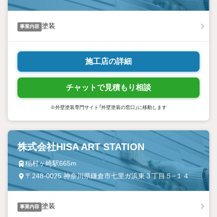
塗装
事業内容
施工店の詳細
チャットで見積もり相談
※外壁塗装専門サイト「外壁塗装の窓口」に移動します
株式会社HISA ART STATION
稲村ヶ崎駅665m
〒248-0025 神奈川県鎌倉市七里ガ浜東３丁目５−１４
塗装
事業内容