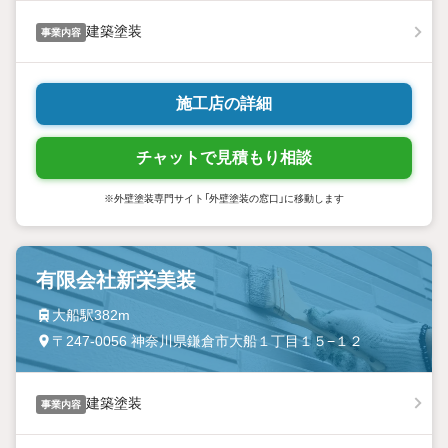
建築塗装
事業内容
施工店の詳細
チャットで見積もり相談
※外壁塗装専門サイト「外壁塗装の窓口」に移動します
有限会社新栄美装
大船駅382m
〒247-0056 神奈川県鎌倉市大船１丁目１５−１２
建築塗装
事業内容