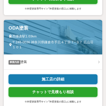
※外壁塗装専門サイト「外壁塗装の窓口」に移動します
ODA塗装
西鎌倉駅1.03km
〒248-0036 神奈川県鎌倉市手広４丁目７−３７ 広山荘
１０１
塗装
事業内容
施工店の詳細
チャットで見積もり相談
※外壁塗装専門サイト「外壁塗装の窓口」に移動します