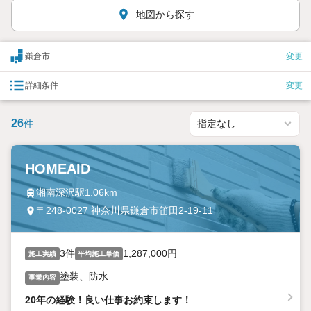
地図から探す
鎌倉市
変更
詳細条件
変更
26
件
HOMEAID
湘南深沢駅1.06km
〒248-0027 神奈川県鎌倉市笛田2-19-11
3件
1,287,000円
施工実績
平均施工単価
塗装、防水
事業内容
20年の経験！良い仕事お約束します！