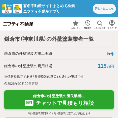
有名不動産サイトまとめて検索
詳しくは
こちら
ニフティ不動産アプリ
カンタン検索
閲覧履歴
マイページ
お気に入り
鎌倉市（神奈川県）の外壁塗装業者一覧
5
鎌倉市の外壁塗装の施工実績
件
115
鎌倉市の外壁塗装の費用相場
万円
※情報提供元である「外壁塗装の窓口」を通じた実績です
2026年02月20日
更新
鎌倉市の外壁塗装の優良業者に
チャットで見積もり相談
無料
※外壁塗装専門サイト「外壁塗装の窓口」に移動します