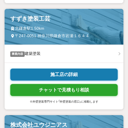
すずき塗装工芸
北鎌倉駅1.50km
〒247-0051 神奈川県鎌倉市岩瀬１６４４
建築塗装
事業内容
施工店の詳細
チャットで見積もり相談
※外壁塗装専門サイト「外壁塗装の窓口」に移動します
株式会社ユウジニアス