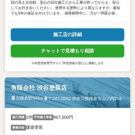
顔の見える信頼、安心の自社施工だから工事が終ってからも、安心
してお付き合いください。 使用する塗料により異なりますが、最短
でも5年の保証を付けています。 保障期間中に、万が一問題が発生
した場合は、ご連絡をいただければ、すぐにお伺いし、無料で補修
いたします。
施工店の詳細
チャットで見積もり相談
※外壁塗装専門サイト「外壁塗装の窓口」に移動します
有限会社 渋谷塗装店
北鎌倉駅648m
〒247-0062 神奈川県鎌倉市山ノ内354
2件
967,500円
施工実績
平均施工単価
建築塗装
事業内容