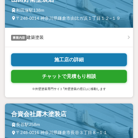
和田塚駅138m
〒248-0014 神奈川県鎌倉市由比ガ浜１丁目１２−１９
建築塗装
事業内容
施工店の詳細
チャットで見積もり相談
※外壁塗装専門サイト「外壁塗装の窓口」に移動します
合資会社露木塗装店
長谷駅258m
〒248-0016 神奈川県鎌倉市長谷３丁目８−１１