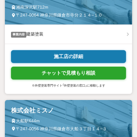
湘南深沢駅712m
〒247-0064 神奈川県鎌倉市寺分２１４−１０
建築塗装
事業内容
施工店の詳細
チャットで見積もり相談
※外壁塗装専門サイト「外壁塗装の窓口」に移動します
株式会社ミスノ
大船駅644m
〒247-0056 神奈川県鎌倉市大船３丁目１４−３