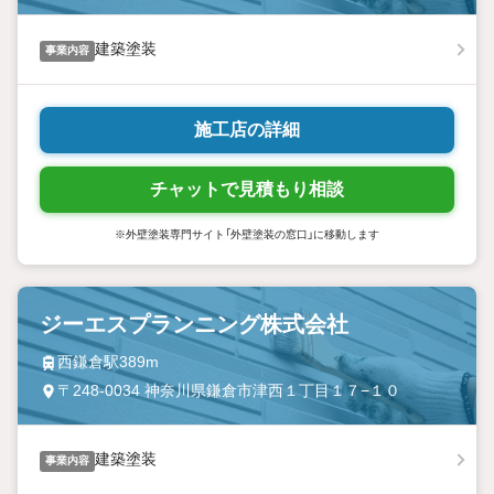
建築塗装
事業内容
施工店の詳細
チャットで見積もり相談
※外壁塗装専門サイト「外壁塗装の窓口」に移動します
ジーエスプランニング株式会社
西鎌倉駅389m
〒248-0034 神奈川県鎌倉市津西１丁目１７−１０
建築塗装
事業内容