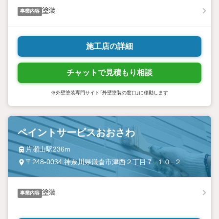
塗装
事業内容
施工店の詳細
チャットで見積もり相談
※外壁塗装専門サイト「外壁塗装の窓口」に移動します
ペイントサービスおおさわ
片瀬山駅236m
〒248-0034 神奈川県鎌倉市津西２丁目７−１０−２
塗装
事業内容