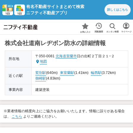
有名不動産サイトまとめて検索
詳しくは
こちら
ニフティ不動産アプリ
カンタン検索
閲覧履歴
マイページ
お気に入り
株式会社道南レヂボン防水の詳細情報
〒050-0081
北海道
室蘭市
日の出町２丁目２１−２
所在地
地図
鷲別駅
(640m)
東室蘭駅
(1.41km)
輪西駅
(3.72km)
近くの駅
御崎駅
(4.83km)
事業内容
建築塗装
※業者情報の精度向上にご協力をお願いいたします。情報に誤りがある場合
は、
こちら
よりご連絡ください。