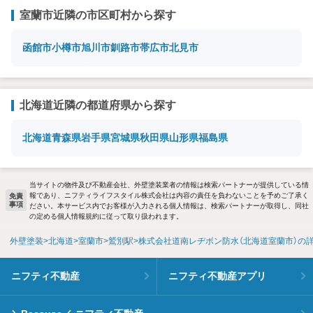
室蘭市近隣の市区町村から探す
函館市
小樽市
旭川市
釧路市
帯広市
北見市
北海道近隣の都道府県から探す
北海道
青森県
岩手県
宮城県
秋田県
山形県
福島県
当サイトの物件及び不動産会社、外壁塗装業者の情報は検索パートナーが提供している情
報であり、ニフティライフスタイル株式会社は内容の責任を負わないことを予めご了承く
免責
事項
ださい。本サービス内でお客様が入力される個人情報は、検索パートナーが取得し、同社
の定める個人情報規約に従って取り扱われます。
外壁塗装
北海道
室蘭市
鷲別駅
株式会社道南レヂボン防水（北海道室蘭市）の
ニフティ不動産
ニフティ不動産アプリ