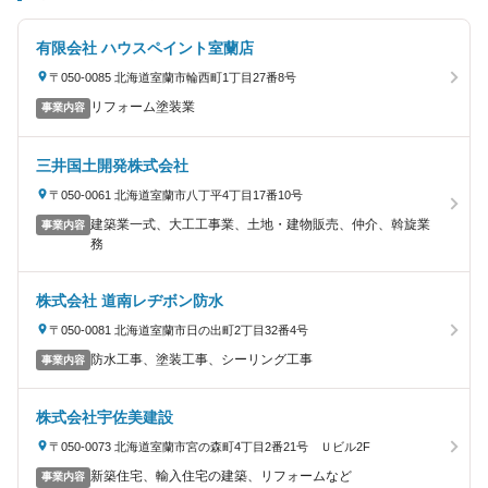
有限会社 ハウスペイント室蘭店
〒050-0085 北海道室蘭市輪西町1丁目27番8号
リフォーム塗装業
事業内容
三井国土開発株式会社
〒050-0061 北海道室蘭市八丁平4丁目17番10号
建築業一式、大工工事業、土地・建物販売、仲介、斡旋業
事業内容
務
株式会社 道南レヂボン防水
〒050-0081 北海道室蘭市日の出町2丁目32番4号
防水工事、塗装工事、シーリング工事
事業内容
株式会社宇佐美建設
〒050-0073 北海道室蘭市宮の森町4丁目2番21号 Ｕビル2F
新築住宅、輸入住宅の建築、リフォームなど
事業内容