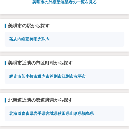
美唄市の外壁塗装業者の一覧を見る
美唄市の駅から探す
茶志内
峰延
美唄
光珠内
美唄市近隣の市区町村から探す
網走市
苫小牧市
稚内市
芦別市
江別市
赤平市
北海道近隣の都道府県から探す
北海道
青森県
岩手県
宮城県
秋田県
山形県
福島県