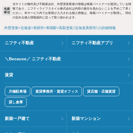
当サイトの物件及び不動産会社、外壁塗装業者の情報は検索パートナーが提供している情
報であり、ニフティライフスタイル株式会社は内容の責任を負わないことを予めご了承く
免責
事項
ださい。本サービス内でお客様が入力される個人情報は、検索パートナーが取得し、同社
の定める個人情報規約に従って取り扱われます。
外壁塗装
北海道
美唄市
美唄駅
高取塗装（北海道美唄市）の詳細情報
ニフティ不動産
ニフティ不動産アプリ
＼Because／ ニフティ不動産
賃貸
月極駐車場
賃貸事務所・賃貸オフィス
貸店舗・店舗賃貸
貸し倉庫
新築一戸建て
新築マンション