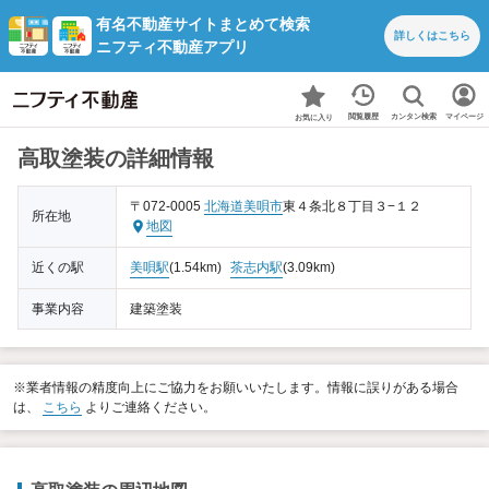
有名不動産サイトまとめて検索
詳しくは
こちら
ニフティ不動産アプリ
カンタン検索
閲覧履歴
マイページ
お気に入り
高取塗装の詳細情報
〒072-0005
北海道
美唄市
東４条北８丁目３−１２
所在地
地図
近くの駅
美唄駅
(1.54km)
茶志内駅
(3.09km)
事業内容
建築塗装
※業者情報の精度向上にご協力をお願いいたします。情報に誤りがある場合
は、
こちら
よりご連絡ください。