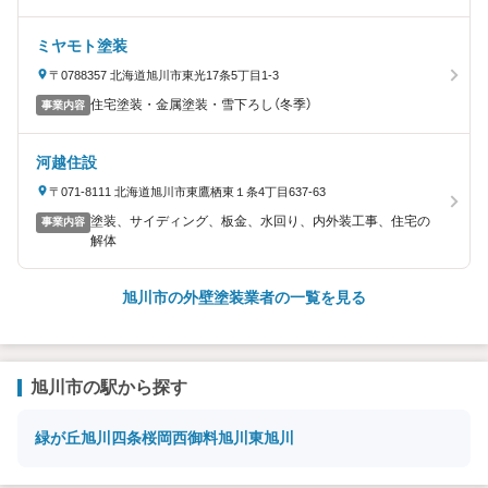
ミヤモト塗装
〒0788357 北海道旭川市東光17条5丁目1-3
住宅塗装・金属塗装・雪下ろし（冬季）
事業内容
河越住設
〒071-8111 北海道旭川市東鷹栖東１条4丁目637-63
塗装、サイディング、板金、水回り、内外装工事、住宅の
事業内容
解体
旭川市の外壁塗装業者の一覧を見る
旭川市の駅から探す
緑が丘
旭川四条
桜岡
西御料
旭川
東旭川