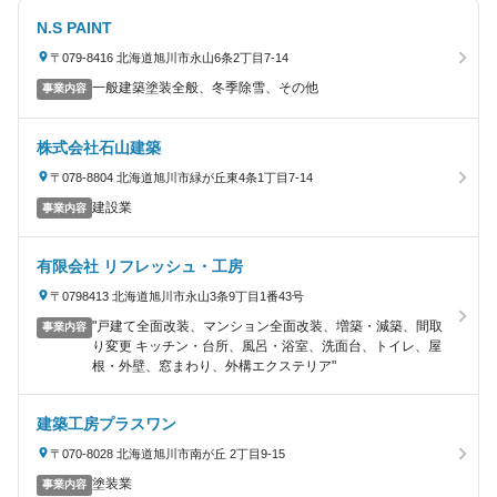
N.S PAINT
〒079-8416 北海道旭川市永山6条2丁目7-14
一般建築塗装全般、冬季除雪、その他
事業内容
株式会社石山建築
〒078-8804 北海道旭川市緑が丘東4条1丁目7-14
建設業
事業内容
有限会社 リフレッシュ・工房
〒0798413 北海道旭川市永山3条9丁目1番43号
"戸建て全面改装、マンション全面改装、増築・減築、間取
事業内容
り変更 キッチン・台所、風呂・浴室、洗面台、トイレ、屋
根・外壁、窓まわり、外構エクステリア"
建築工房プラスワン
〒070-8028 北海道旭川市南が丘 2丁目9-15
塗装業
事業内容