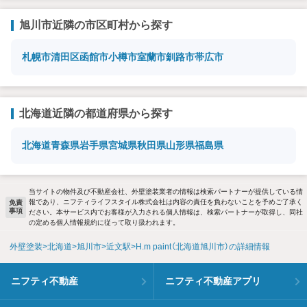
旭川市近隣の市区町村から探す
札幌市清田区
函館市
小樽市
室蘭市
釧路市
帯広市
北海道近隣の都道府県から探す
北海道
青森県
岩手県
宮城県
秋田県
山形県
福島県
当サイトの物件及び不動産会社、外壁塗装業者の情報は検索パートナーが提供している情
報であり、ニフティライフスタイル株式会社は内容の責任を負わないことを予めご了承く
免責
事項
ださい。本サービス内でお客様が入力される個人情報は、検索パートナーが取得し、同社
の定める個人情報規約に従って取り扱われます。
外壁塗装
北海道
旭川市
近文駅
H.m paint（北海道旭川市）の詳細情報
ニフティ不動産
ニフティ不動産アプリ