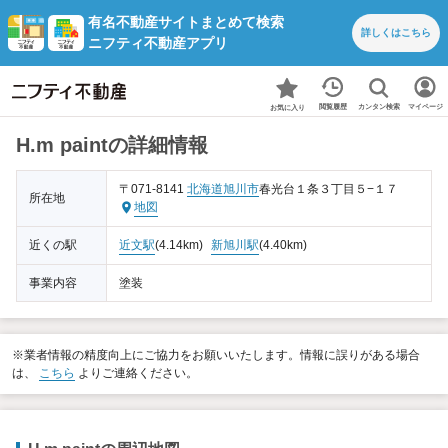
有名不動産サイトまとめて検索
詳しくは
こちら
ニフティ不動産アプリ
カンタン検索
閲覧履歴
マイページ
お気に入り
H.m paintの詳細情報
〒071-8141
北海道
旭川市
春光台１条３丁目５−１７
所在地
地図
近くの駅
近文駅
(4.14km)
新旭川駅
(4.40km)
事業内容
塗装
※業者情報の精度向上にご協力をお願いいたします。情報に誤りがある場合
は、
こちら
よりご連絡ください。