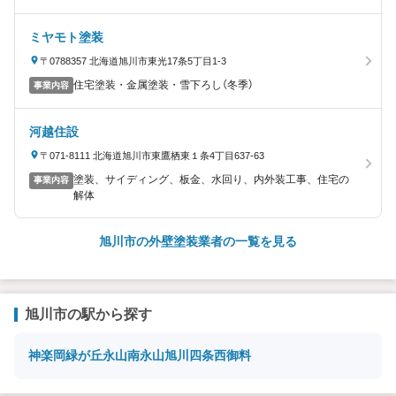
ミヤモト塗装
〒0788357 北海道旭川市東光17条5丁目1-3
住宅塗装・金属塗装・雪下ろし（冬季）
事業内容
河越住設
〒071-8111 北海道旭川市東鷹栖東１条4丁目637-63
塗装、サイディング、板金、水回り、内外装工事、住宅の
事業内容
解体
旭川市の外壁塗装業者の一覧を見る
旭川市の駅から探す
神楽岡
緑が丘
永山
南永山
旭川四条
西御料