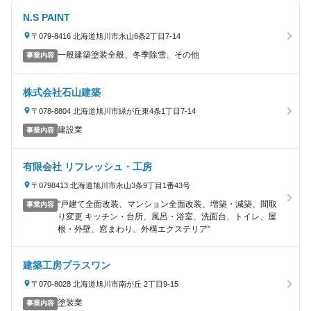
N.S PAINT
〒079-8416 北海道旭川市永山6条2丁目7-14
一般建築塗装全般、冬季除雪、その他
事業内容
株式会社石山建築
〒078-8804 北海道旭川市緑が丘東4条1丁目7-14
建設業
事業内容
有限会社 リフレッシュ・工房
〒0798413 北海道旭川市永山3条9丁目1番43号
"戸建て全面改装、マンション全面改装、増築・減築、間取
事業内容
り変更 キッチン・台所、風呂・浴室、洗面台、トイレ、屋
根・外壁、窓まわり、外構エクステリア"
建築工房プラスワン
〒070-8028 北海道旭川市南が丘 2丁目9-15
塗装業
事業内容