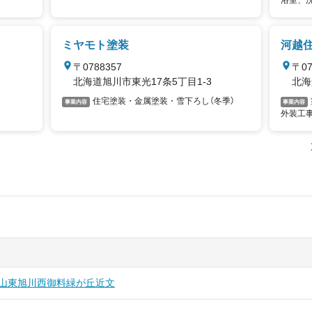
浴室、
外構エク
ミヤモト塗装
河越
〒0788357
〒07
北海道旭川市東光17条5丁目1-3
北海
住宅塗装・金属塗装・雪下ろし（冬季）
事業内容
事業内容
外装工
山
東旭川
西御料
緑が丘
近文