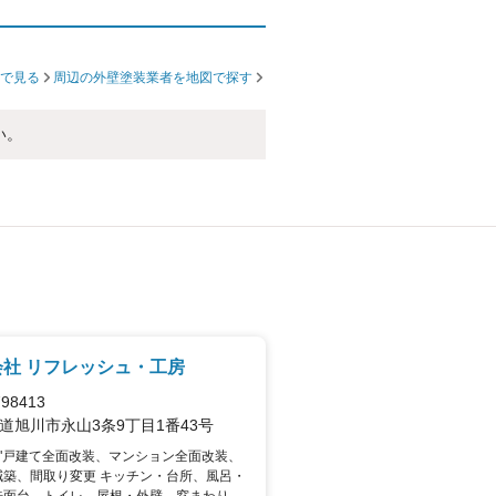
で見る
周辺の外壁塗装業者を地図で探す
い。
会社 リフレッシュ・工房
98413
道旭川市永山3条9丁目1番43号
"戸建て全面改装、マンション全面改装、
減築、間取り変更 キッチン・台所、風呂・