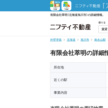
有限会社萃明（北海道旭川市）の詳細情報。
借りる
賃貸
外壁塗装
北海道
旭川市
南永山駅
有限会社萃明の詳細
所在地
近くの駅
事業内容