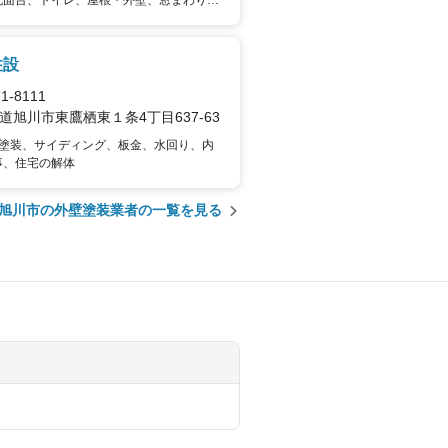
洗面台、トイレ、屋根・外壁、窓まわり、
ステリア"
住設
1-8111
道旭川市東鷹栖東１条4丁目637-63
塗装、サイディング、板金、水回り、内
事、住宅の解体
旭川市の外壁塗装業者の一覧を見る