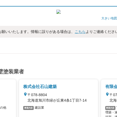
大きい地図
お願いいたします。情報に誤りがある場合は、
こちら
よりご連絡くださ
壁塗装業者
株式会社石山建築
有限
〒078-8804
〒07
北海道旭川市緑が丘東4条1丁目7-14
北海
の他
建設業
事業内容
事業内容
増築・