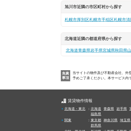
旭川市近隣の市区町村から探す
札幌市厚別区
札幌市手稲区
札幌市清
北海道近隣の都道府県から探す
北海道
青森県
岩手県
宮城県
秋田県
当サイトの物件及び不動産会社、外
免責
事項
予めご了承ください。
本サービス内
賃貸物件情報
北海道・東北
：
北海道
青森県
岩手県
福島県
関東
：
東京都
神奈川県
埼玉県
群馬県