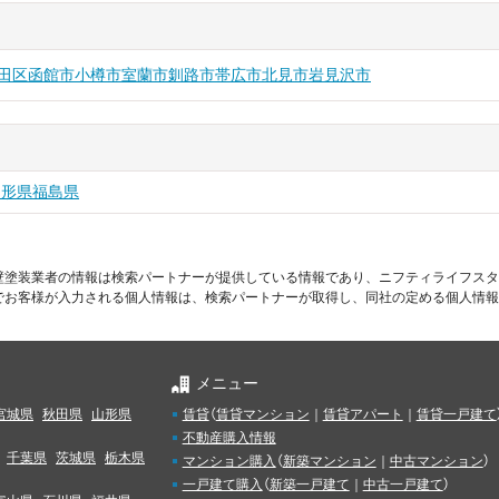
田区
函館市
小樽市
室蘭市
釧路市
帯広市
北見市
岩見沢市
山形県
福島県
壁塗装業者の情報は検索パートナーが提供している情報であり、ニフティライフスタ
でお客様が入力される個人情報は、検索パートナーが取得し、同社の定める個人情報
メニュー
宮城県
秋田県
山形県
賃貸
（
賃貸マンション
｜
賃貸アパート
｜
賃貸一戸建て
不動産購入情報
千葉県
茨城県
栃木県
マンション購入
（
新築マンション
｜
中古マンション
）
一戸建て購入
（
新築一戸建て
｜
中古一戸建て
）