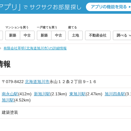
マンションを買う
一戸建てを買う
建てる
新築
中古
新築
中古
土地
不動産会社
調べる
有限会社萃明（北海道旭川市）の詳細情報
情報
〒079-8422
北海道
旭川市
永山１２条２丁目９−１６
南永山駅
(412m)
新旭川駅
(2.13km)
東旭川駅
(2.47km)
旭川四条駅
(3
旭川駅
(4.52km)
建築塗装