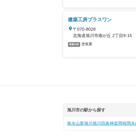
建築工房プラスワン
〒070-8028
北海道旭川市南が丘 2丁目9-15
塗装業
事業内容
旭川市の駅から探す
南永山
新旭川
旭川四条
神楽岡
桜岡
永