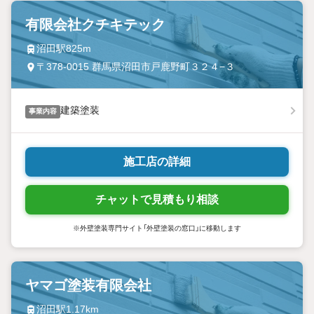
有限会社クチキテック
沼田駅825m
〒378-0015 群馬県沼田市戸鹿野町３２４−３
建築塗装
事業内容
施工店の詳細
チャットで見積もり相談
※外壁塗装専門サイト「外壁塗装の窓口」に移動します
ヤマゴ塗装有限会社
沼田駅1.17km