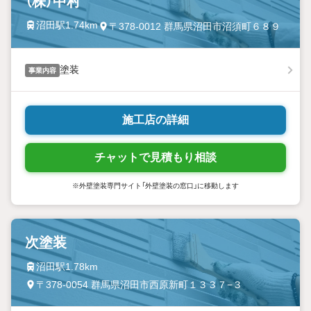
（株）中村
沼田駅1.74km
〒378-0012 群馬県沼田市沼須町６８９
塗装
事業内容
施工店の詳細
チャットで見積もり相談
※外壁塗装専門サイト「外壁塗装の窓口」に移動します
次塗装
沼田駅1.78km
〒378-0054 群馬県沼田市西原新町１３３７−３