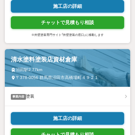
施工店の詳細
チャットで見積もり相談
※外壁塗装専門サイト「外壁塗装の窓口」に移動します
清水塗料塗装店資材倉庫
沼田駅2.77km
〒378-0056 群馬県沼田市高橋場町４９２１
塗装
事業内容
施工店の詳細
チャットで見積もり相談