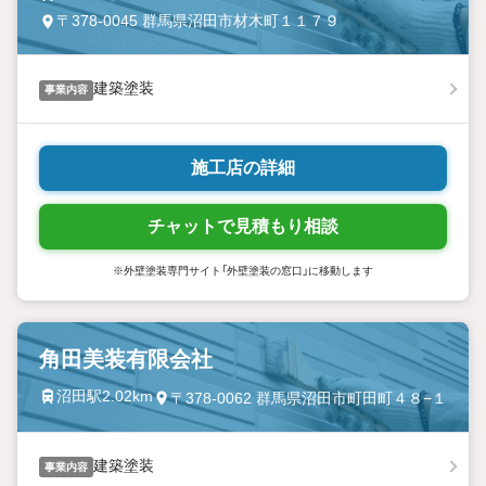
〒378-0045 群馬県沼田市材木町１１７９
建築塗装
事業内容
施工店の詳細
チャットで見積もり相談
※外壁塗装専門サイト「外壁塗装の窓口」に移動します
角田美装有限会社
沼田駅2.02km
〒378-0062 群馬県沼田市町田町４８−１
建築塗装
事業内容