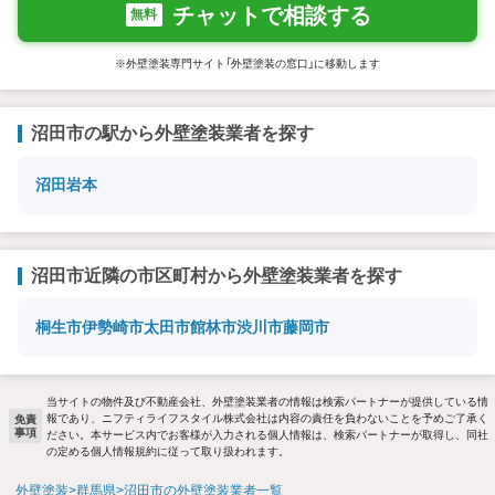
チャットで相談する
無料
※外壁塗装専門サイト「外壁塗装の窓口」に移動します
沼田市の駅から外壁塗装業者を探す
沼田
岩本
沼田市近隣の市区町村から外壁塗装業者を探す
桐生市
伊勢崎市
太田市
館林市
渋川市
藤岡市
当サイトの物件及び不動産会社、外壁塗装業者の情報は検索パートナーが提供している情
報であり、ニフティライフスタイル株式会社は内容の責任を負わないことを予めご了承く
免責
事項
ださい。本サービス内でお客様が入力される個人情報は、検索パートナーが取得し、同社
の定める個人情報規約に従って取り扱われます。
外壁塗装
群馬県
沼田市の外壁塗装業者一覧