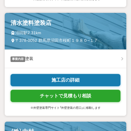
清水塗料塗装店
沼田駅2.31km
〒378-0052 群馬県沼田市桜町１９８０−１７
塗装
事業内容
施工店の詳細
チャットで見積もり相談
※外壁塗装専門サイト「外壁塗装の窓口」に移動します