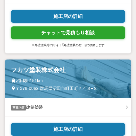
施工店の詳細
チャットで見積もり相談
※外壁塗装専門サイト「外壁塗装の窓口」に移動します
フカツ塗装株式会社
沼田駅2.51km
〒378-0062 群馬県沼田市町田町７４３−８
建築塗装
事業内容
施工店の詳細