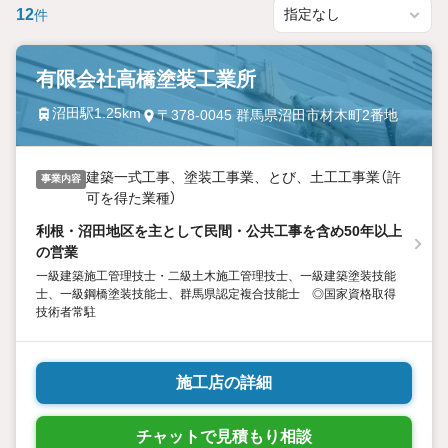
12
件
有限会社高橋塗装工業所
沼田駅1.25km
〒378-0045 群馬県沼田市材木町2番地
建築一式工事、塗装工事業、とび、土工工事業（許
事業内容
可を得た業種）
利根・沼田地区を主として民間・公共工事を含め50年以上
の営業
一級建築施工管理技士・二級土木施工管理技士、一級建築塗装技能
士、一級鋼橋塗装技能士、群馬県認定複合技能士 ◎国家資格取得
技術者常駐
施工店の詳細
チャットで見積もり相談