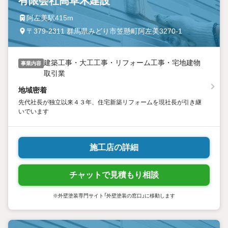
有限会社高草木建設
阿左美駅415m
〒379-2311 群馬県みどり市笠懸町阿左美3270-1
建築工事・大工工事・リフォーム工事・宅地建物
事業内容
取引業
地域密着
先代社長が独立以来４３年、住宅新築リフォームを現社長が引き継
いでいます
施工店の詳細
チャットで見積もり相談
※外壁塗装専門サイト「外壁塗装の窓口」に移動します