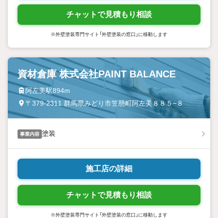
チャットで見積もり相談
※外壁塗装専門サイト「外壁塗装の窓口」に移動します
資材倉庫 株式会社PAINT BALANCE
阿左美駅894m
〒379-2311 群馬県みどり市笠懸町阿左美８８５−８
塗装
事業内容
施工店の詳細
チャットで見積もり相談
※外壁塗装専門サイト「外壁塗装の窓口」に移動します