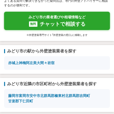
よくある質問で解決できなかった疑問点は、専門の外壁アドバイザーに相談
するのが便利です。
みどり市の業者選びや相場情報など
チャットで相談する
無料
※外壁塗装専門サイト「外壁塗装の窓口」に移動します
みどり市の駅から外壁塗装業者を探す
赤城
上神梅
阿左美
大間々
岩宿
みどり市近隣の市区町村から外壁塗装業者を探す
藤岡市
富岡市
安中市
北群馬郡榛東村
北群馬郡吉岡町
甘楽郡下仁田町