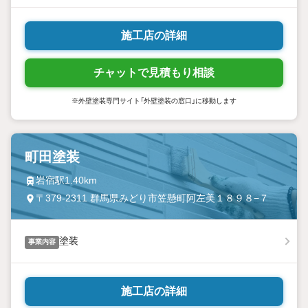
施工店の詳細
チャットで見積もり相談
※外壁塗装専門サイト「外壁塗装の窓口」に移動します
町田塗装
岩宿駅1.40km
〒379-2311 群馬県みどり市笠懸町阿左美１８９８−７
塗装
事業内容
施工店の詳細