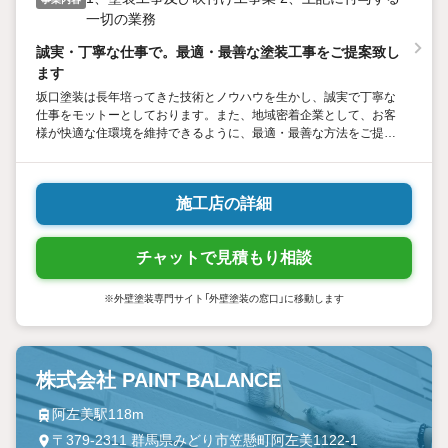
一切の業務
誠実・丁寧な仕事で。最適・最善な塗装工事をご提案致し
ます
坂口塗装は長年培ってきた技術とノウハウを生かし、誠実で丁寧な
仕事をモットーとしております。また、地域密着企業として、お客
様が快適な住環境を維持できるように、最適・最善な方法をご提案
いたします。さらに、品質・管理・マナーも含め、適正価格にてメ
ンテナンス・リフォームを提供することをお約束いたします。
施工店の詳細
チャットで見積もり相談
※外壁塗装専門サイト「外壁塗装の窓口」に移動します
株式会社 PAINT BALANCE
阿左美駅118m
〒379-2311 群馬県みどり市笠懸町阿左美1122-1