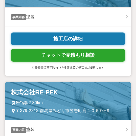
塗装
事業内容
施工店の詳細
チャットで見積もり相談
※外壁塗装専門サイト「外壁塗装の窓口」に移動します
株式会社RE-PEK
岩宿駅2.80km
〒379-2313 群馬県みどり市笠懸町鹿４０６０−９
塗装
事業内容