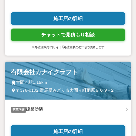
施工店の詳細
チャットで見積もり相談
※外壁塗装専門サイト「外壁塗装の窓口」に移動します
有限会社カナイクラフト
大間々駅1.15km
〒376-0102 群馬県みどり市大間々町桐原９６９−２
建築塗装
事業内容
施工店の詳細