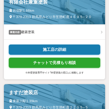
有限会社兼重塗装
岩宿駅1.66km
〒379-2313 群馬県みどり市笠懸町鹿４６９５−２０
建築塗装
事業内容
施工店の詳細
チャットで見積もり相談
※外壁塗装専門サイト「外壁塗装の窓口」に移動します
ますだ塗装店
東新川駅1.39km
〒379-2313 群馬県みどり市笠懸町鹿２２０５−５