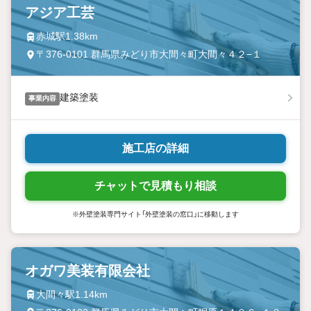
アジア工芸
赤城駅1.38km
〒376-0101 群馬県みどり市大間々町大間々４２−１
建築塗装
事業内容
施工店の詳細
チャットで見積もり相談
※外壁塗装専門サイト「外壁塗装の窓口」に移動します
オガワ美装有限会社
大間々駅1.14km