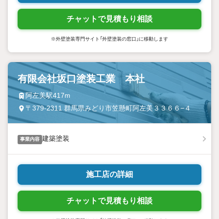
チャットで見積もり相談
※外壁塗装専門サイト「外壁塗装の窓口」に移動します
有限会社坂口塗装工業 本社
阿左美駅417m
〒379-2311 群馬県みどり市笠懸町阿左美３３６６−４
建築塗装
事業内容
施工店の詳細
チャットで見積もり相談