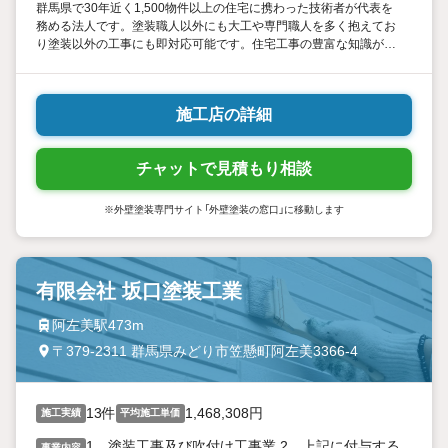
群馬県で30年近く1,500物件以上の住宅に携わった技術者が代表を
務める法人です。塗装職人以外にも大工や専門職人を多く抱えてお
り塗装以外の工事にも即対応可能です。住宅工事の豊富な知識があ
りますので安心して、ご自宅をお任せください。
施工店の詳細
チャットで見積もり相談
※外壁塗装専門サイト「外壁塗装の窓口」に移動します
有限会社 坂口塗装工業
阿左美駅473m
〒379-2311 群馬県みどり市笠懸町阿左美3366-4
13件
1,468,308円
施工実績
平均施工単価
1、塗装工事及び吹付け工事業 2、上記に付与する
事業内容