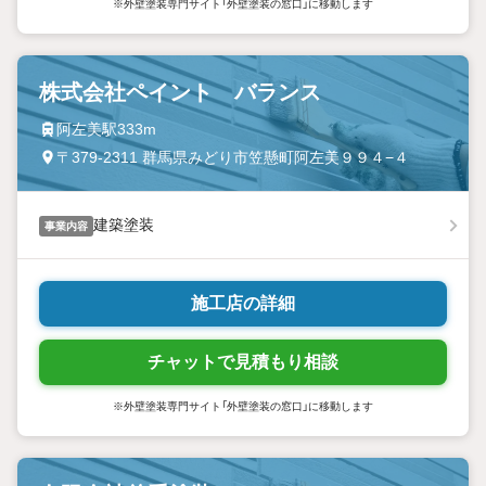
※外壁塗装専門サイト「外壁塗装の窓口」に移動します
株式会社ペイント バランス
阿左美駅333m
〒379-2311 群馬県みどり市笠懸町阿左美９９４−４
建築塗装
事業内容
施工店の詳細
チャットで見積もり相談
※外壁塗装専門サイト「外壁塗装の窓口」に移動します