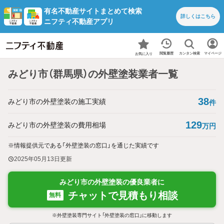
有名不動産サイトまとめて検索
詳しくは
こちら
ニフティ不動産アプリ
カンタン検索
閲覧履歴
マイページ
お気に入り
みどり市（群馬県）の外壁塗装業者一覧
38
みどり市の外壁塗装の施工実績
件
129
みどり市の外壁塗装の費用相場
万円
※情報提供元である「外壁塗装の窓口」を通じた実績です
2025年05月13日
更新
みどり市の外壁塗装の優良業者に
チャットで見積もり相談
無料
※外壁塗装専門サイト「外壁塗装の窓口」に移動します