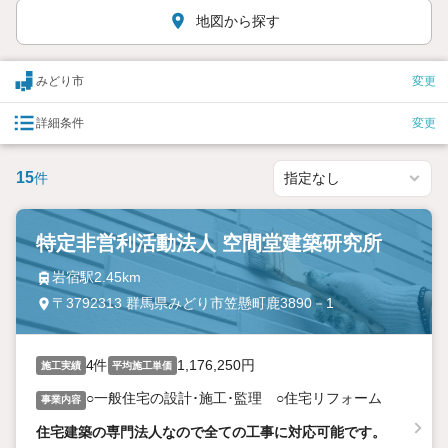
地図から探す
みどり市
変更
詳細条件
変更
15
件
特定非営利活動法人 空間堂建築研究所
岩宿駅2.45km
〒3792313 群馬県みどり市笠懸町鹿3890－1
4件
1,176,250円
施工実績
平均施工単価
○一般住宅の設計･施工･監理 ○住宅リフォーム
事業内容
住宅建築の専門法人なので全ての工事に対応可能です。