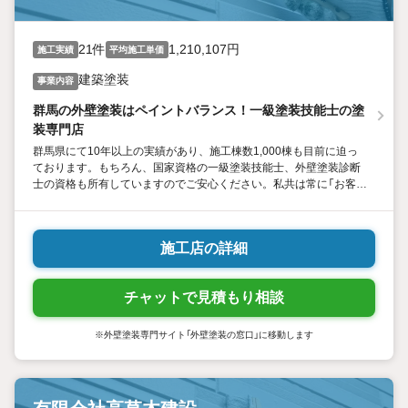
21件
1,210,107円
施工実績
平均施工単価
建築塗装
事業内容
群馬の外壁塗装はペイントバランス！一級塗装技能士の塗
装専門店
群馬県にて10年以上の実績があり、施工棟数1,000棟も目前に迫っ
ております。もちろん、国家資格の一級塗装技能士、外壁塗装診断
士の資格も所有していますのでご安心ください。私共は常に「お客様
の不安と疑問を解消する明瞭なご提案」をモットーに、迅速で丁寧な
対応を心がけております。お気軽にご相談ください。
施工店の詳細
チャットで見積もり相談
※外壁塗装専門サイト「外壁塗装の窓口」に移動します