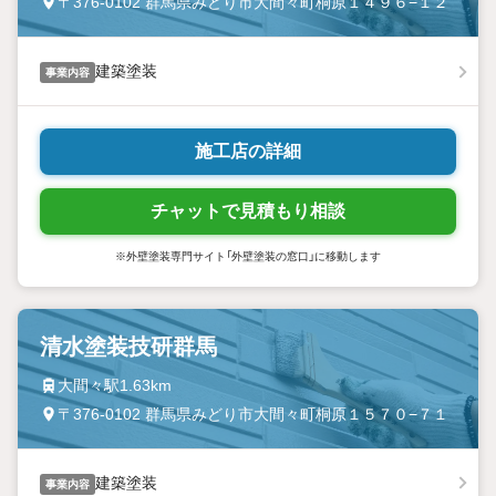
〒376-0102 群馬県みどり市大間々町桐原１４９６−１２
建築塗装
事業内容
施工店の詳細
チャットで見積もり相談
※外壁塗装専門サイト「外壁塗装の窓口」に移動します
清水塗装技研群馬
大間々駅1.63km
〒376-0102 群馬県みどり市大間々町桐原１５７０−７１
建築塗装
事業内容