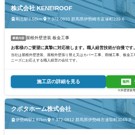
株式会社 KENEIROOF
剛志駅3.58km
〒372-0833 群馬県伊勢崎市富塚町239-6
屋根外壁塗装.板金工事
事業内容
お客様のご要望に真摯に対応致します。職人経営技術が自慢です
当社は屋根外壁塗装、屋根外壁張り替え又はカバー工事、雨樋工事、板金工
ニーズにお応えする職人経営の会社です。
施工店の詳細を見る
無料
※外壁塗装専
クボタホーム株式会社
伊勢崎駅1.87km
〒372-0812 群馬県伊勢崎市連取町3049-3