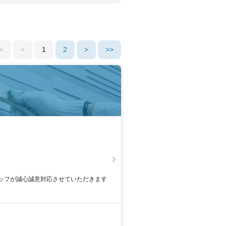
<
<
1
2
>
>>
9
ッフが誠心誠意対応させていただきます