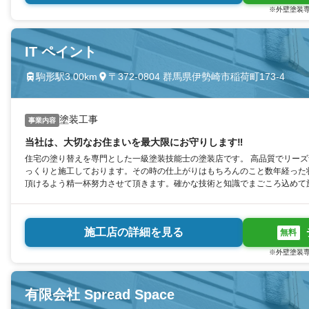
※外壁塗装専
IT ペイント
駒形駅3.00km
〒372-0804 群馬県伊勢崎市稲荷町173-4
塗装工事
事業内容
当社は、大切なお住まいを最大限にお守りします‼︎
住宅の塗り替えを専門とした一級塗装技能士の塗装店です。 高品質でリーズ
っくりと施工しております。その時の仕上がりはもちろんのこと数年経った
頂けるよう精一杯努力させて頂きます。確かな技術と知識でまごころ込めて
施工店の詳細を見る
無料
※外壁塗装専
有限会社 Spread Space