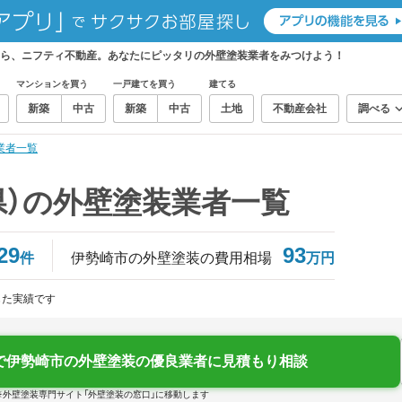
なら、ニフティ不動産。あなたにピッタリの外壁塗装業者をみつけよう！
マンションを買う
一戸建てを買う
建てる
新築
中古
新築
中古
土地
不動産会社
調べる
業者一覧
県）の外壁塗装業者一覧
29
93
件
伊勢崎市の外壁塗装の費用相場
万円
じた実績です
で伊勢崎市の外壁塗装の優良業者に見積もり相談
※外壁塗装専門サイト「外壁塗装の窓口」に移動します