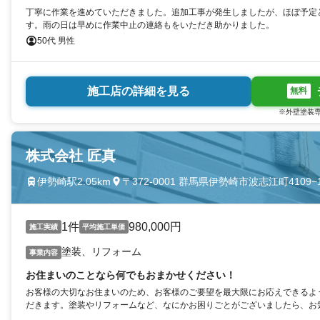
丁寧に作業を進めていただきました。追加工事が発生しましたが、ほぼ予定
す。雨の日は早めに作業中止の連絡もをいただき助かりました。
50代 男性
施工店の詳細を見る
無料
※外壁塗装専
株式会社 匠真
伊勢崎駅2.05km
〒372-0001 群馬県伊勢崎市波志江町4109−
1件
980,000円
施工実績
平均施工単価
塗装、リフォーム
事業内容
お住まいのことなら何でもおまかせください！
お客様の大切なお住まいのため、お客様のご要望を最大限にお応えできるよ
だきます。塗装やリフォームなど、なにかお困りごとがございましたら、お