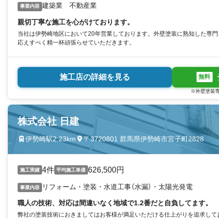
建築業 不動産業
事業内容
親切丁寧な施工を心がけております。
当社は伊勢崎地区において20年営業しております。外壁塗装に熟知した専
応えすべく精一杯頑張らせていただきます。
施工店の詳細を見る
無料
※外壁塗装専
株式会社 日建
伊勢崎駅2.23km
〒3720801 群馬県伊勢崎市宮子町2828
4件
626,500円
施工実績
平均施工単価
リフォーム・塗装・水道工事（水漏）・太陽光発電
事業内容
職人の技術、対応は間違いなく地域で1.2番だと自負してます。
弊社の塗装技術におきましてはお客様が満足いただける仕上がりを追求して