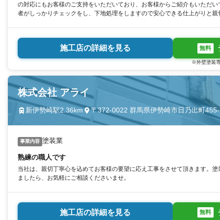
の対応にもお客様のご支持をいただいており、お客様からご紹介もいただい
者がしっかりチェックをし、下地処理をしますので安心できる仕上がりと親
施工店の詳細を見る
無料
※外壁塗装専
株式会社 アライ
新伊勢崎駅2.36km
〒372-0022 群馬県伊勢崎市日乃出町455-
塗装業
事業内容
熟練の職人です
当社は、親切丁寧心を込めてお客様の要望に応え工事をさせて頂きます。塗
ましたら、お気軽にご相談くださいませ。
施工店の詳細を見る
無料