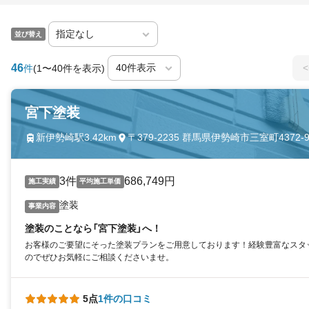
並び替え
46
<
件
(1〜40件を表示)
宮下塗装
新伊勢崎駅3.42km
〒379-2235 群馬県伊勢崎市三室町4372-
3件
686,749円
施工実績
平均施工単価
塗装
事業内容
塗装のことなら「宮下塗装」へ！
お客様のご要望にそった塗装プランをご用意しております！経験豊富なスタ
のでぜひお気軽にご相談くださいませ。
5点
1件の口コミ