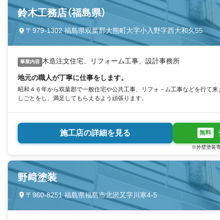
鈴木工務店（福島県）
〒979-1302 福島県双葉郡大熊町大字小入野字西大和久55
木造注文住宅、リフォーム工事、設計事務所
事業内容
地元の職人が丁寧に仕事をします。
昭和４６年から双葉郡で一般住宅や公共工事、リフォ－ム工事などを行て来
しごとをし、満足してもらえるよう頑張ります。
施工店の詳細を見る
無料
※外壁塗装専
野﨑塗装
〒960-8251 福島県福島市北沢又字川寒4-5