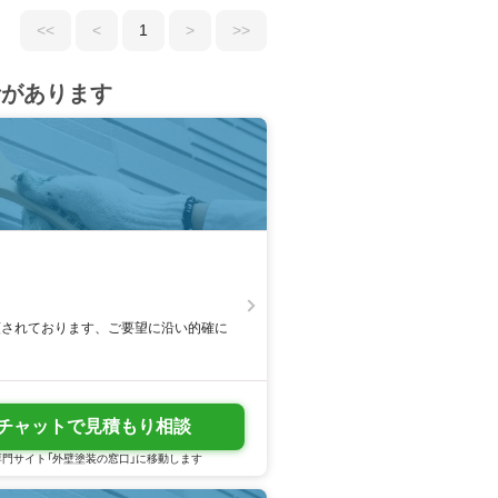
<<
<
1
>
>>
者があります
頼されております、ご要望に沿い的確に
チャットで見積もり相談
門サイト「外壁塗装の窓口」に移動します