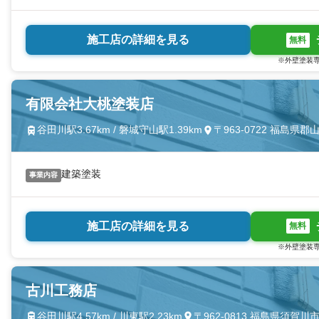
施工店の詳細を見る
無料
※外壁塗装専
有限会社大桃塗装店
谷田川駅3.67km / 磐城守山駅1.39km
〒963-0722 福島
建築塗装
事業内容
施工店の詳細を見る
無料
※外壁塗装専
古川工務店
谷田川駅4.57km / 川東駅2.23km
〒962-0813 福島県須賀川