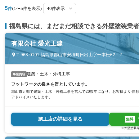
5
件
(1〜5件を表示)
福島県には、まだまだ相談できる外壁塗装業
有限会社 愛光工建
〒963-0101 福島県郡山市安積町日出山字一本松62－2
建築・土木・外構工事
事業内容
フットワークの良さを旨としています。
郡山市近郊で建築・土木・外構工事を営んで20数年になり、お客様より 信
アドバイスいたします。
施工店の詳細を見る
無料
※外壁塗装専