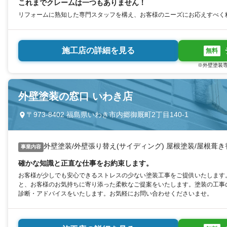
これまでクレームは一つもありません！
リフォームに熟知した専門スタッフを構え、お客様のニーズにお応えすべく
施工店の詳細を見る
無料
※外壁塗装専
外壁塗装の窓口 いわき店
〒973-8402 福島県いわき市内郷御厩町2丁目140-1
外壁塗装/外壁張り替え(サイディング) 屋根塗装/屋根葺
事業内容
確かな知識と正直な仕事をお約束します。
お客様が少しでも安心できるストレスの少ない塗装工事をご提供いたします
と、お客様のお気持ちに寄り添った柔軟なご提案をいたします。塗装の工事
診断・アドバイスをいたします。お気軽にお問い合わせくださいませ。