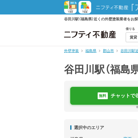
谷田川駅（福島県）近くの外壁塗装業者をお
借りる
賃貸
外壁塗装
福島県
郡山市
谷田川駅
谷田川駅（福島
チャットで
無料
選択中のエリア