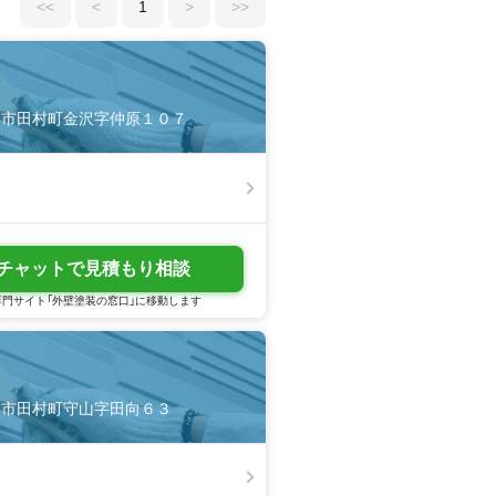
<<
<
1
>
>>
県郡山市田村町金沢字仲原１０７
チャットで見積もり相談
門サイト「外壁塗装の窓口」に移動します
県郡山市田村町守山字田向６３