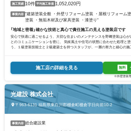
10件
1,052,020円
施工実績
平均施工単価
"建築塗装全般 ・外壁リフォーム塗装 ・屋根リフォーム塗
事業内容
塗装 ・無垢木材及び家具塗装 ・漆塗り"
「地域と密着」確かな技術と真心で責任施工の見える塗装店です
安心で快適に過ごせるよう、大切な住まいのメンテナンスを野﨑塗装は心が
とのコミュニケーションを密に、 気候風土や住宅の状態に合わせた処理と
う、１級塗装技能士と２級建築士を持つスタッフが、一層の努力と細心の施
施工店の詳細を見る
無料
※外壁塗装専
光建設 株式会社
〒963-6131 福島県東白川郡棚倉町棚倉字日向前10-2
総合建設業
事業内容