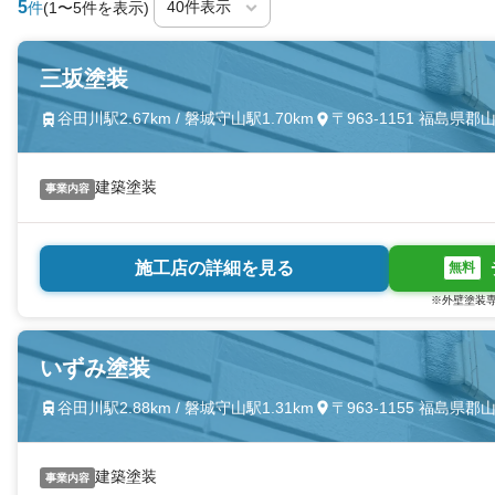
5
件
(1〜5件を表示)
三坂塗装
谷田川駅2.67km / 磐城守山駅1.70km
〒963-1151 福島
建築塗装
事業内容
施工店の詳細を見る
無料
※外壁塗装専
いずみ塗装
谷田川駅2.88km / 磐城守山駅1.31km
〒963-1155 福島
建築塗装
事業内容