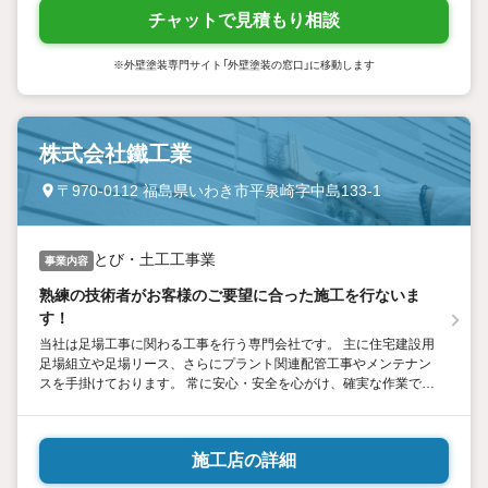
チャットで見積もり相談
※外壁塗装専門サイト「外壁塗装の窓口」に移動します
株式会社鐵工業
〒970-0112 福島県いわき市平泉崎字中島133-1
とび・土工工事業
事業内容
熟練の技術者がお客様のご要望に合った施工を行ないま
す！
当社は足場工事に関わる工事を行う専門会社です。 主に住宅建設用
足場組立や足場リース、さらにプラント関連配管工事やメンテナン
スを手掛けております。 常に安心・安全を心がけ、確実な作業でス
ピーディに仕事をこなしております。 ぜひ足場工事のことなら鐵工
業にお任せください。
施工店の詳細