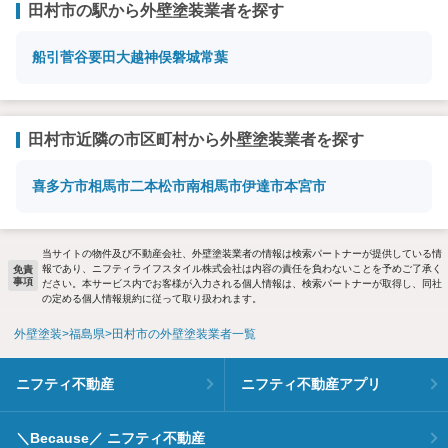
田村市の駅から外壁塗装業者を探す
船引
菅谷
要田
大越
神俣
磐城常葉
田村市近隣の市区町村から外壁塗装業者を探す
喜多方市
相馬市
二本松市
南相馬市
伊達市
本宮市
当サイトの物件及び不動産会社、外壁塗装業者の情報は検索パートナーが提供している情
報であり、ニフティライフスタイル株式会社は内容の責任を負わないことを予めご了承く
免責
事項
ださい。本サービス内でお客様が入力される個人情報は、検索パートナーが取得し、同社
の定める個人情報規約に従って取り扱われます。
外壁塗装
福島県
田村市の外壁塗装業者一覧
ニフティ不動産
ニフティ不動産アプリ
＼Because／ ニフティ不動産