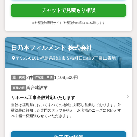
チャットで見積もり相談
※外壁塗装専門サイト「外壁塗装の窓口」に移動します
日乃本フィルメント 株式会社
〒963-0101 福島県郡山市安積町日出山3丁目11番地
2件
1,108,500円
施工実績
平均施工単価
総合建設業
事業内容
リホーム工事全般対応いたします
当社は福島県においてすべての地域に対応し営業しております。外
壁塗装に熟知した専門スタッフを構え、お客様のニーズにお応えす
べく精一杯頑張らせていただきます。