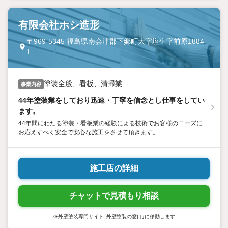
有限会社ホシ造形
〒969-5345 福島県南会津郡下郷町大字塩生字前原1884-
1
塗装全般、看板、清掃業
事業内容
44年塗装業をしており迅速・丁寧を信念とし仕事をしてい
ます。
44年間にわたる塗装・看板業の経験による技術でお客様のニーズに
お応えすべく安全で安心な施工をさせて頂きます。
施工店の詳細
チャットで見積もり相談
※外壁塗装専門サイト「外壁塗装の窓口」に移動します