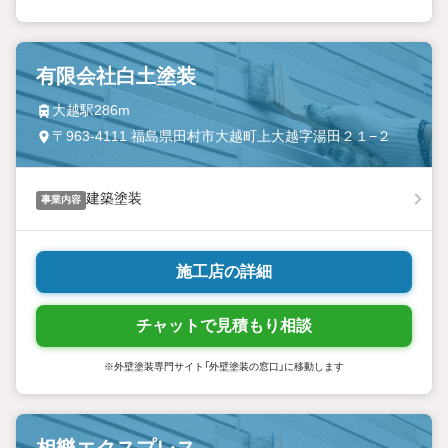
有限会社白土塗装
大越駅286m
〒963-4111 福島県田村市大越町上大越字湯田２１−２
建築塗装
事業内容
施工店の詳細
チャットで見積もり相談
※外壁塗装専門サイト「外壁塗装の窓口」に移動します
相樂エクスプレス