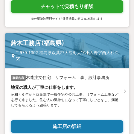
チャットで見積もり相談
※外壁塗装専門サイト「外壁塗装の窓口」に移動します
鈴木工務店（福島県）
〒979-1302 福島県双葉郡大熊町大字小入野字西大和久
55
木造注文住宅、リフォーム工事、設計事務所
事業内容
地元の職人が丁寧に仕事をします。
昭和４６年から双葉郡で一般住宅や公共工事、リフォ－ム工事など
を行て来ました、住む人の気持ちになって丁寧にしごとをし、満足
してもらえるよう頑張ります。
施工店の詳細