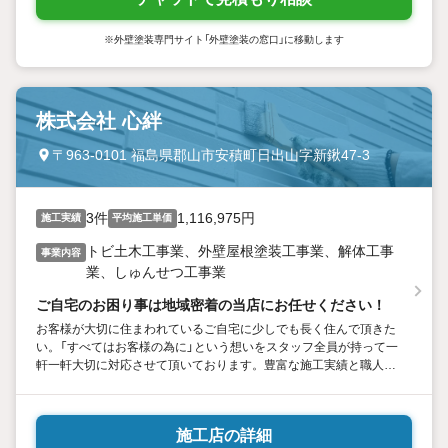
※外壁塗装専門サイト「外壁塗装の窓口」に移動します
株式会社 心絆
〒963-0101 福島県郡山市安積町日出山字新鍬47-3
3件
1,116,975円
施工実績
平均施工単価
トビ土木工事業、外壁屋根塗装工事業、解体工事
事業内容
業、しゅんせつ工事業
ご自宅のお困り事は地域密着の当店にお任せください！
お客様が大切に住まわれているご自宅に少しでも長く住んで頂きた
い。「すべてはお客様の為に」という想いをスタッフ全員が持って一
軒一軒大切に対応させて頂いております。豊富な施工実績と職人の
高い技術、プロ意識、お客様に寄り添いながらご提案させて頂きた
います。お気軽にご相談ください。
施工店の詳細