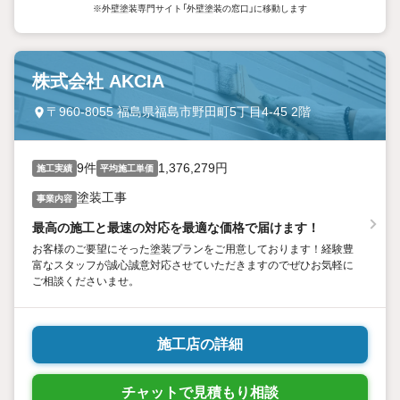
※外壁塗装専門サイト「外壁塗装の窓口」に移動します
株式会社 AKCIA
〒960-8055 福島県福島市野田町5丁目4-45 2階
9件
1,376,279円
施工実績
平均施工単価
塗装工事
事業内容
最高の施工と最速の対応を最適な価格で届けます！
お客様のご要望にそった塗装プランをご用意しております！経験豊
富なスタッフが誠心誠意対応させていただきますのでぜひお気軽に
ご相談くださいませ。
施工店の詳細
チャットで見積もり相談