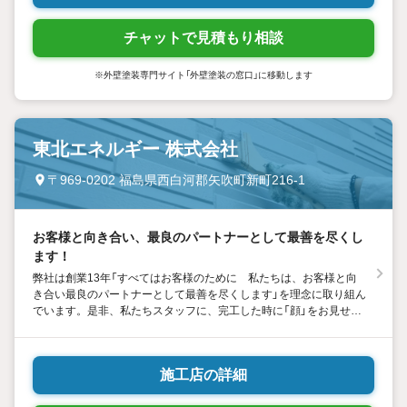
チャットで見積もり相談
※外壁塗装専門サイト「外壁塗装の窓口」に移動します
東北エネルギー 株式会社
〒969-0202 福島県西白河郡矢吹町新町216-1
お客様と向き合い、最良のパートナーとして最善を尽くし
ます！
弊社は創業13年「すべてはお客様のために 私たちは、お客様と向
き合い最良のパートナーとして最善を尽くします」を理念に取り組ん
でいます。是非、私たちスタッフに、完工した時に「顔」をお見せく
ださい！！その笑顔が私たちの活力になります！！
施工店の詳細