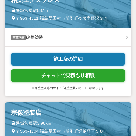
磐城常葉駅537m
〒963-4311 福島県田村市船引町今泉字蟹沢３４
建築塗装
事業内容
施工店の詳細
チャットで見積もり相談
※外壁塗装専門サイト「外壁塗装の窓口」に移動します
宗像塗装店
磐城常葉駅3.98km
〒963-4204 福島県田村市船引町堀越堰下５８