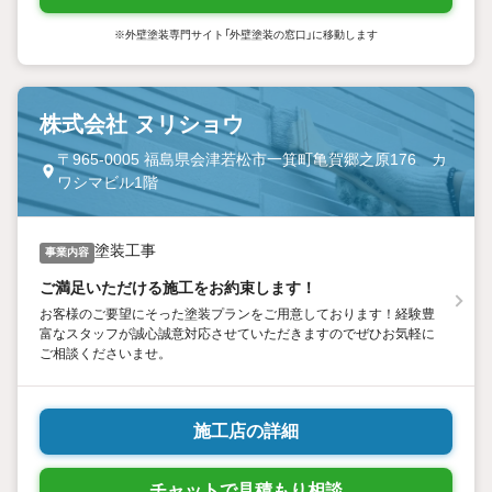
※外壁塗装専門サイト「外壁塗装の窓口」に移動します
株式会社 ヌリショウ
〒965-0005 福島県会津若松市一箕町亀賀郷之原176 カ
ワシマビル1階
塗装工事
事業内容
ご満足いただける施工をお約束します！
お客様のご要望にそった塗装プランをご用意しております！経験豊
富なスタッフが誠心誠意対応させていただきますのでぜひお気軽に
ご相談くださいませ。
施工店の詳細
チャットで見積もり相談