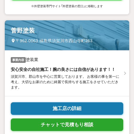
※外壁塗装専門サイト「外壁塗装の窓口」に移動します
菅野塗装
〒962-0063 福島県須賀川市西山寺町263
塗装業
事業内容
安心安全の自社施工！腕の良さには自信があります！！
須賀川市、郡山市を中心に営業しております。 お客様の事を第一に
考え、大切なお家のために綺麗で長持ちする施工をさせていただき
ます。
施工店の詳細
チャットで見積もり相談