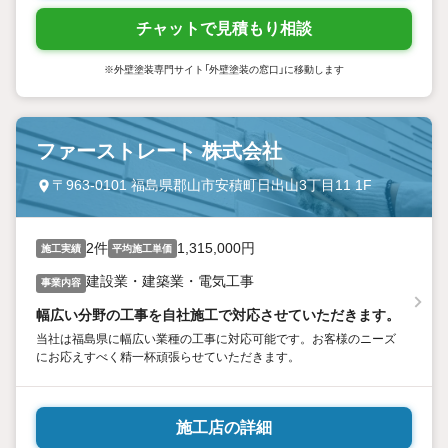
チャットで見積もり相談
※外壁塗装専門サイト「外壁塗装の窓口」に移動します
ファーストレート 株式会社
〒963-0101 福島県郡山市安積町日出山3丁目11 1F
2件
1,315,000円
施工実績
平均施工単価
建設業・建築業・電気工事
事業内容
幅広い分野の工事を自社施工で対応させていただきます。
当社は福島県に幅広い業種の工事に対応可能です。お客様のニーズ
にお応えすべく精一杯頑張らせていただきます。
施工店の詳細