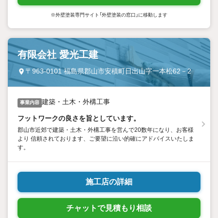
※外壁塗装専門サイト「外壁塗装の窓口」に移動します
有限会社 愛光工建
〒963-0101 福島県郡山市安積町日出山字一本松62－2
建築・土木・外構工事
事業内容
フットワークの良さを旨としています。
郡山市近郊で建築・土木・外構工事を営んで20数年になり、お客様
より 信頼されております、ご要望に沿い的確にアドバイスいたしま
す。
施工店の詳細
チャットで見積もり相談