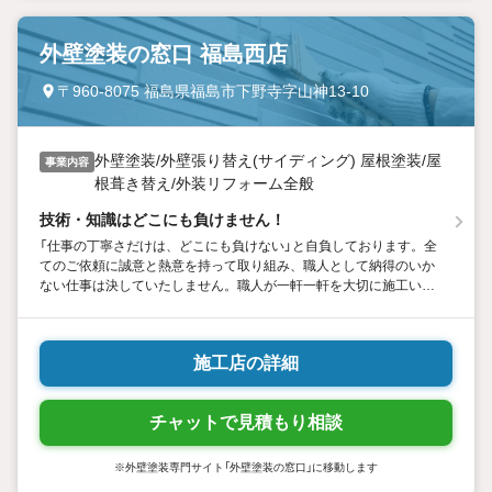
外壁塗装の窓口 福島西店
〒960-8075 福島県福島市下野寺字山神13-10
外壁塗装/外壁張り替え(サイディング) 屋根塗装/屋
事業内容
根葺き替え/外装リフォーム全般
技術・知識はどこにも負けません！
「仕事の丁寧さだけは、どこにも負けない」と自負しております。全
てのご依頼に誠意と熱意を持って取り組み、職人として納得のいか
ない仕事は決していたしません。職人が一軒一軒を大切に施工いた
します。見た目をきれいに仕上げるのは当たり前！ 豊富な知識と
高い技術を活かし、適正価格ながらもこだわりの塗装を実現しま
す。難しい事例も、ぜひ一度ご相談ください。
施工店の詳細
チャットで見積もり相談
※外壁塗装専門サイト「外壁塗装の窓口」に移動します