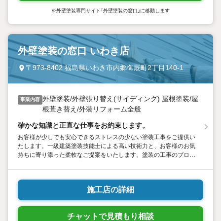
※外壁塗装専門サイト「外壁塗装の窓口」に移動します
外壁塗装の窓口 いわき店
〒973-8402 福島県いわき市内郷御厩町2丁目140-1
外壁塗装/外壁張り替え(サイディング) 屋根塗装/屋
事業内容
根葺き替え/外装リフォーム全般
確かな知識と正直な仕事をお約束します。
お客様が少しでも安心できるストレスの少ない塗装工事をご提供い
たします。一級建築塗装技能士による高い技術力と、お客様のお気
持ちに寄り添った柔軟なご提案をいたします。塗装の工事のプロが
迅速に現地調査へ伺い、的確な診断・アドバイスをいたします。お
気軽にお問い合わせくださいませ。
施工店の詳細
チャットで見積もり相談