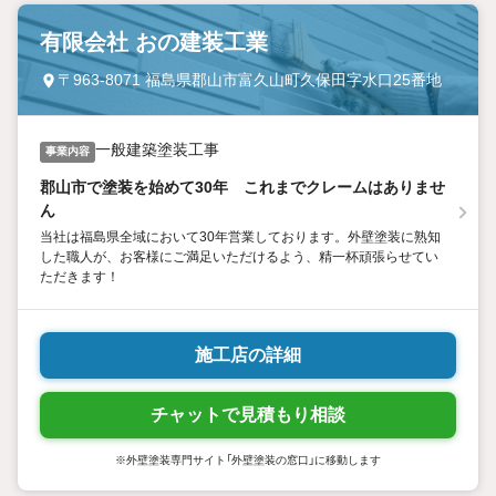
有限会社 おの建装工業
〒963-8071 福島県郡山市富久山町久保田字水口25番地
一般建築塗装工事
事業内容
郡山市で塗装を始めて30年 これまでクレームはありませ
ん
当社は福島県全域において30年営業しております。外壁塗装に熟知
した職人が、お客様にご満足いただけるよう、精一杯頑張らせてい
ただきます！
施工店の詳細
チャットで見積もり相談
※外壁塗装専門サイト「外壁塗装の窓口」に移動します