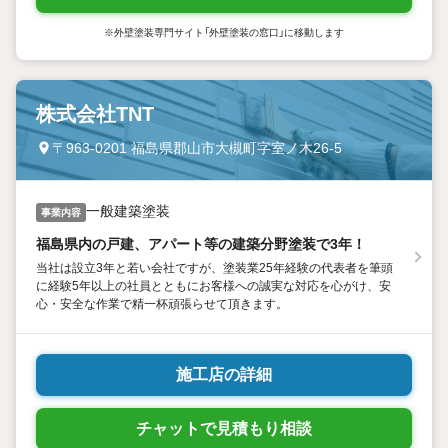
※外壁塗装専門サイト「外壁塗装の窓口」に移動します
株式会社TNT
〒963-0201 福島県郡山市大槻町字室ノ木26-5
一般建築塗装
事業内容
福島県内の戸建、アパート等の建築分野塗装で3年！
当社は設立3年と若い会社ですが、塗装業25年経験の代表者を筆頭
に経験5年以上の社員とともにお客様への誠実な対応を心がけ、安
心・安全な作業で精一杯頑張らせて頂きます。
施工店の詳細
チャットで見積もり相談