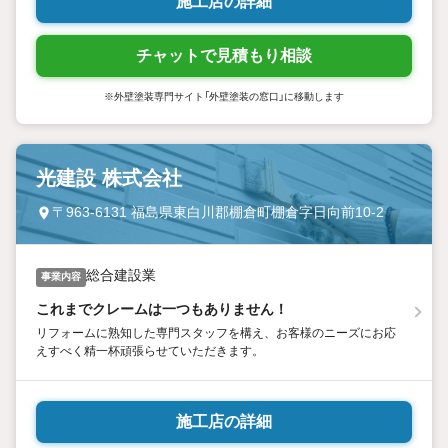
施工店の詳細
チャットで見積もり相談
※外壁塗装専門サイト「外壁塗装の窓口」に移動します
光建設 株式会社
〒963-6131 福島県東白川郡棚倉町棚倉字日向前10-2
総合建設業
事業内容
これまでクレームは一つもありません！
リフォームに熟知した専門スタッフを構え、お客様のニーズにお応
えすべく精一杯頑張らせていただきます。
施工店の詳細