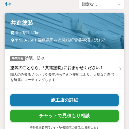
4
件
共進塗装
菅谷駅1.47km
〒963-3601 福島県田村市滝根町菅谷字沼ノ沢157
塗装、防水
事業内容
塗装のことなら、「共進塗装」におまかせください！
職人のみ知るノウハウや長年培ってきた技術により、大切なご自宅
を綺麗にコーティングします。
施工店の詳細
チャットで見積もり相談
※外壁塗装専門サイト「外壁塗装の窓口」に移動します