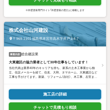
チャットで見積もり相談
※外壁塗装専門サイト「外壁塗装の窓口」に移動します
株式会社山河建設
〒969-1101 福島県本宮市高木字井戸上4-7
総合建設業
事業内容
大東建託の協力業者として30年仕事をしています！
当社代表は業界40年のキャリアを持ち、家系の土木工事業から独
立、住設メーカーを経て、住友、大和、タマホーム、大東建託など
工事を手がけてます。新築、リフォーム（自社）、木工事、左官ま、
住宅の解体、道路のアスファルト工事なども対応しています。故に
信用があり、様々な職業の方々とのつながりがあります。
施工店の詳細
チャットで見積もり相談