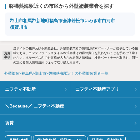
磐梯熱海駅近くの市区から外壁塗装業者を探す
郡山市
相馬郡新地町
福島市
会津若松市
いわき市
白河市
須賀川市
当サイトの物件及び不動産会社、外壁塗装業者の情報は検索パートナーが提供している情
報であり、ニフティライフスタイル株式会社は内容の責任を負わないことを予めご了承く
免責
事項
ださい。本サービス内でお客様が入力される個人情報は、検索パートナーが取得し、同社
の定める個人情報規約に従って取り扱われます。
外壁塗装
福島県
郡山市
磐梯熱海駅近くの外壁塗装業者一覧
ニフティ不動産
ニフティ不動産アプリ
＼Because／ ニフティ不動産
賃貸