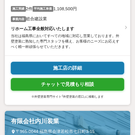
2件
1,108,500円
施工実績
平均施工単価
総合建設業
事業内容
リホーム工事全般対応いたします
当社は福島県においてすべての地域に対応し営業しております。外
壁塗装に熟知した専門スタッフを構え、お客様のニーズにお応えす
べく精一杯頑張らせていただきます。
施工店の詳細
チャットで見積もり相談
※外壁塗装専門サイト「外壁塗装の窓口」に移動します
有限会社内川装業
〒965-0044 福島県会津若松市七日町3-15