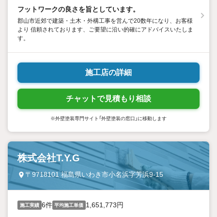
フットワークの良さを旨としています。
郡山市近郊で建築・土木・外構工事を営んで20数年になり、お客様
より 信頼されております、ご要望に沿い的確にアドバイスいたしま
す。
施工店の詳細
チャットで見積もり相談
※外壁塗装専門サイト「外壁塗装の窓口」に移動します
株式会社T.Y.G
〒9718101 福島県いわき市小名浜字芳浜9-15
6件
1,651,773円
施工実績
平均施工単価