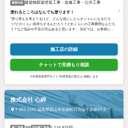
建築物新築塗装工事・改修工事・公共工事
事業内容
塗れるところはなんでも塗ります！
"塗り替えを考えてるけど、どんな色にしたらオシャレになるだろ
う?どのくらい長持ちするんだろう？どれくらいの工事費用なんだろ
う？など悩みや不安が沢山あると思います。 当社では、お客様に満
足頂けるよう、一番最適な塗料・塗装工法をご提案いたします！塗
り替えの事でお悩みでしたらお気軽にご相談下さい！"
施工店の詳細
チャットで見積もり相談
※外壁塗装専門サイト「外壁塗装の窓口」に移動します
株式会社 心絆
〒963-0101 福島県郡山市安積町日出山字新鍬47-3
3件
1,116,975円
施工実績
平均施工単価