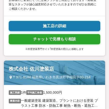
お客様のご要望にそった塗装プランをご用意しております！経験豊
富なスタッフが誠心誠意対応させていただきますのでぜひお気軽に
ご相談くださいませ。
施工店の詳細
チャットで見積もり相談
※外壁塗装専門サイト「外壁塗装の窓口」に移動します
株式会社 佐川塗装店
〒971-8184 福島県いわき市黒須野早稲田字80-214
1件
1,500,000円
施工実績
平均施工単価
一般建築塗装 建築製造、プラントにおける塗装 ブ
事業内容
ラスト工事 防水・防蝕工事 耐熱・断熱・遮熱工事