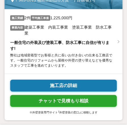
〒963-8813 福島県郡山市芳賀一丁目16番1号
2件
1,225,000円
施工実績
平均施工単価
建築工事業 内装工事業 塗装工事業 防水工事
事業内容
業
一般住宅の外装及び塗装工事、防水工事に自信が有りま
す!
弊社は地域密着型でお客様と共に長いお付き合いの出来る工務店で
す。一般住宅のリフォームから屋根や外壁の塗り替えなどを優秀な
スタッフで工事を進めてまいります。
施工店の詳細
チャットで見積もり相談
※外壁塗装専門サイト「外壁塗装の窓口」に移動します