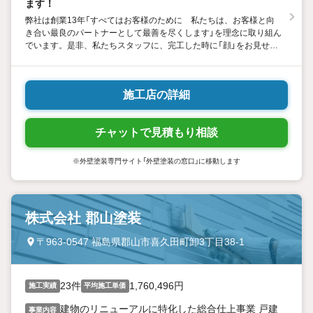
ます！
弊社は創業13年「すべてはお客様のために 私たちは、お客様と向
き合い最良のパートナーとして最善を尽くします」を理念に取り組ん
でいます。是非、私たちスタッフに、完工した時に「顔」をお見せく
ださい！！その笑顔が私たちの活力になります！！
施工店の詳細
チャットで見積もり相談
※外壁塗装専門サイト「外壁塗装の窓口」に移動します
株式会社 郡山塗装
〒963-0547 福島県郡山市喜久田町卸3丁目38-1
23件
1,760,496円
施工実績
平均施工単価
建物のリニューアルに特化した総合仕上事業 戸建
事業内容