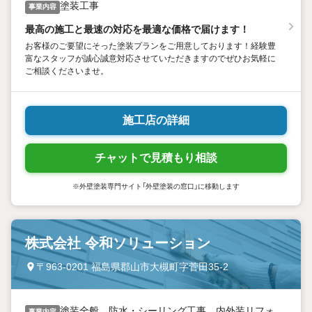
塗装工事
事業内容
最高の施工と最速の対応を最適な価格で届けます！
お客様のご要望にそった塗装プランをご用意しております！経験豊
富なスタッフが誠心誠意対応させていただきますのでぜひお気軽に
ご相談くださいませ。
施工店の詳細
チャットで見積もり相談
※外壁塗装専門サイト「外壁塗装の窓口」に移動します
株式会社 令和ソリューション
〒963-0201 福島県郡山市大槻町字菅田35-2
塗装全般、防水・シーリング工事、内外装リフォ
事業内容