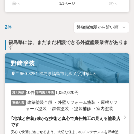
前へ
次へ
1/1ページ
2
件
福島県には、まだまだ相談できる外壁塗装業者がありま
す
野﨑塗装
〒960-8251 福島県福島市北沢又字川寒4-5
10件
1,052,020円
施工実績
平均施工単価
"建築塗装全般 ・外壁リフォーム塗装 ・屋根リフ
事業内容
ォーム塗装 ・鉄骨塗装 ・塗装補修 ・室内塗装 ・
無垢木材及び家具塗装 ・漆塗り"
「地域と密着」確かな技術と真心で責任施工の見える塗装店
です
安心で快適に過ごせるよう、大切な住まいのメンテナンスを野﨑塗