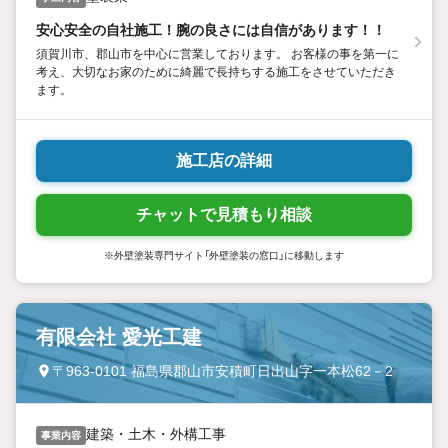
安心安全の自社施工！腕の良さには自信があります！！
須賀川市、郡山市を中心に営業しております。 お客様の事を第一に
考え、大切なお家のために綺麗で長持ちする施工をさせていただき
ます。
施工店の詳細
チャットで見積もり相談
※外壁塗装専門サイト「外壁塗装の窓口」に移動します
有限会社 愛光工建
〒963-0101 福島県郡山市安積町日出山字一本松62－2
建築・土木・外構工事
事業内容