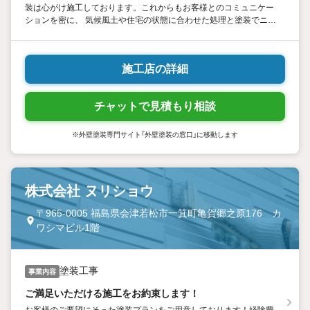
装は心がけ施工しております。これからもお客様とのコミュニケー
ションを密に、 気候風土や住宅の状態に合わせた処理と塗装でニー
ズに応え満足して頂けるよう、１級塗装技能士と２級建築士を持つ
スタッフが、一層の努力と細心の施工でサポート致します。
施工店の詳細
チャットで見積もり相談
※外壁塗装専門サイト「外壁塗装の窓口」に移動します
株式会社 ヌリショウ
〒965-0005 福島県会津若松市一箕町亀賀郷之原176 カ
ワシマビル1階
塗装工事
事業内容
ご満足いただける施工をお約束します！