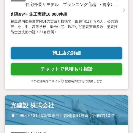
住宅外装リモデル プランニング（設計・提案） 戸
建住宅・マンションリフォーム プランニング（設
創業89年 施工実績10,000件超
計・提案） カラーシミュレーションサービス（色彩
福島県内塗装業界NO1の実績と技術で一般住宅はもちろん、公共施
設定・提案） 建築・土木構造物に係わる塗装工事
設、小、中、高等学校、集合住宅、鉄塔など塗装実績多数。塗装技
全般 外壁総合改修工事（防水、左官、足場組立等）
能士は技術の証！21名所属！
特殊防水・コンクリート防食工事 地域インフラ整
備事業 橋梁塗装（その他各種土木鋼構造物塗装） 交
通安全施設設備事業（道路区画線、ガードレール、
施工店の詳細
道路標識設置他） 特殊構造物塗装・送電鉄塔塗装
他 塗装関連商材の卸売および小売事業
チャットで見積もり相談
※外壁塗装専門サイト「外壁塗装の窓口」に移動します
光建設 株式会社
〒963-6131 福島県東白川郡棚倉町棚倉字日向前10-2