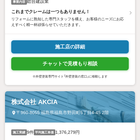
総合建設業
事業内容
これまでクレームは一つもありません！
リフォームに熟知した専門スタッフを構え、お客様のニーズにお応
えすべく精一杯頑張らせていただきます。
施工店の詳細
チャットで見積もり相談
※外壁塗装専門サイト「外壁塗装の窓口」に移動します
株式会社 AKCIA
〒960-8055 福島県福島市野田町5丁目4-45 2階
9件
1,376,279円
施工実績
平均施工単価