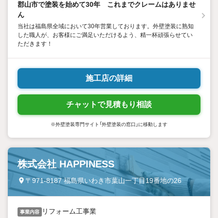
郡山市で塗装を始めて30年 これまでクレームはありませ
ん
当社は福島県全域において30年営業しております。外壁塗装に熟知
した職人が、お客様にご満足いただけるよう、精一杯頑張らせてい
ただきます！
施工店の詳細
チャットで見積もり相談
※外壁塗装専門サイト「外壁塗装の窓口」に移動します
株式会社 HAPPINESS
〒971-8187 福島県いわき市葉山一丁目19番地の26
リフォーム工事業
事業内容