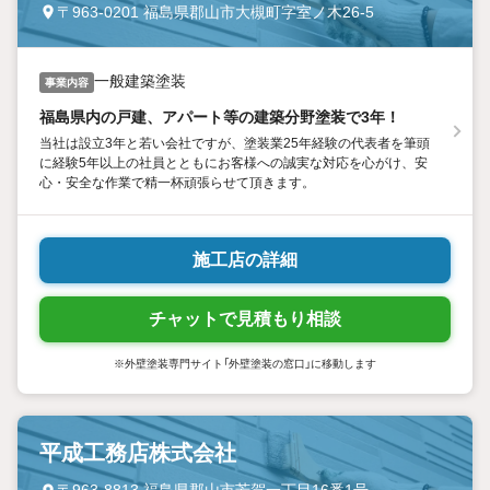
〒963-0201 福島県郡山市大槻町字室ノ木26-5
一般建築塗装
事業内容
福島県内の戸建、アパート等の建築分野塗装で3年！
当社は設立3年と若い会社ですが、塗装業25年経験の代表者を筆頭
に経験5年以上の社員とともにお客様への誠実な対応を心がけ、安
心・安全な作業で精一杯頑張らせて頂きます。
施工店の詳細
チャットで見積もり相談
※外壁塗装専門サイト「外壁塗装の窓口」に移動します
平成工務店株式会社