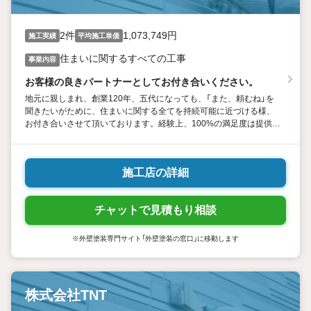
2件
1,073,749円
施工実績
平均施工単価
住まいに関するすべての工事
事業内容
お客様の良きパートナーとしてお付き合いください。
地元に親しまれ、創業120年、五代になっても、「また、頼むね」を
聞きたいがために、住まいに関する全てを持続可能に近づける様、
お付き合いさせて頂いております。経験上、100%の満足度は提供す
ることはできませんが、お客様と共に近づけることはできると信念
を持って、築きあげたいと考えております。
施工店の詳細
チャットで見積もり相談
※外壁塗装専門サイト「外壁塗装の窓口」に移動します
株式会社TNT