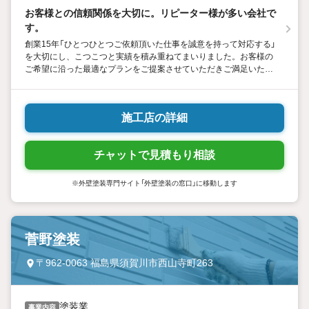
お客様との信頼関係を大切に。リピーター様が多い会社で
す。
創業15年「ひとつひとつご依頼頂いた仕事を誠意を持って対応する」
を大切にし、こつこつと実績を積み重ねてまいりました。お客様の
ご希望に沿った最適なプランをご提案させていただきご満足いただ
けるよう精一杯頑張りますのでどうぞよろしくお願いいたします。
施工店の詳細
チャットで見積もり相談
※外壁塗装専門サイト「外壁塗装の窓口」に移動します
菅野塗装
〒962-0063 福島県須賀川市西山寺町263
塗装業
事業内容