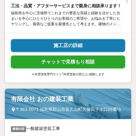
特殊塗装(木部復元) 屋根・外壁カバー工法
工法・品質・アフターサービスまで親身に相談承ります！
福島県を中心に茨城県でこれまでの豊富な実績と経験を活かした住
まいを中心にひとりひとりのお客様のご希望や、お悩みを丁寧にヒ
ヤリングし、最善なご提案を最優先として考えます。建物のメンテ
ナンス、屋根塗装、外壁塗装、防水工事、外壁の張替えやカバー工
法まで外装のことなら何でもご相談下さい！
施工店の詳細
チャットで見積もり相談
※外壁塗装専門サイト「外壁塗装の窓口」に移動します
有限会社 おの建装工業
〒963-8071 福島県郡山市富久山町久保田字水口25番地
一般建築塗装工事
事業内容