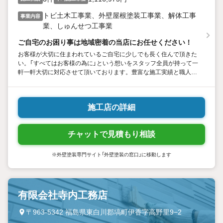
トビ土木工事業、外壁屋根塗装工事業、解体工事
事業内容
業、しゅんせつ工事業
ご自宅のお困り事は地域密着の当店にお任せください！
お客様が大切に住まわれているご自宅に少しでも長く住んで頂きた
い。「すべてはお客様の為に」という想いをスタッフ全員が持って一
軒一軒大切に対応させて頂いております。豊富な施工実績と職人の
高い技術、プロ意識、お客様に寄り添いながらご提案させて頂きた
います。お気軽にご相談ください。
施工店の詳細
チャットで見積もり相談
※外壁塗装専門サイト「外壁塗装の窓口」に移動します
有限会社寺内工務店
〒963-5342 福島県東白川郡塙町伊香字高野里9−2