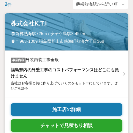
2
件
株式会社K.T.I
磐梯熱海駅725m / 安子ケ島駅3.49km
〒963-1309 福島県郡山市熱海町熱海六丁目368
外装内装工事全般
事業内容
福島県内の外壁工事のコストパフォーマンスはどこにも負
けません
当社はお客様と共に作り上げていくのをモットーにしています。ぜ
ひご相談を
施工店の詳細
チャットで見積もり相談