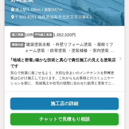
瀬上駅4.48km / 泉駅947m
〒960-8251 福島県福島市北沢又字川寒4-5
10件
1,052,020円
施工実績
平均施工単価
"建築塗装全般 ・外壁リフォーム塗装 ・屋根リフ
事業内容
ォーム塗装 ・鉄骨塗装 ・塗装補修 ・室内塗装 ・
無垢木材及び家具塗装 ・漆塗り"
「地域と密着」確かな技術と真心で責任施工の見える塗装店
です
安心で快適に過ごせるよう、大切な住まいのメンテナンスを野﨑塗
装は心がけ施工しております。これからもお客様とのコミュニケー
ションを密に、 気候風土や住宅の状態に合わせた処理と塗装でニー
ズに応え満足して頂けるよう、１級塗装技能士と２級建築士を持つ
スタッフが、一層の努力と細心の施工でサポート致します。
施工店の詳細
チャットで見積もり相談