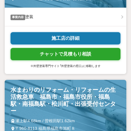
塗装
事業内容
施工店の詳細
チャットで見積もり相談
※外壁塗装専門サイト「外壁塗装の窓口」に移動します
水まわりのリフォーム・リフォームの生
活救急車 福島市・福島市役所・福島
駅・南福島駅・松川町・出張受付センタ
ー
瀬上駅4.68km / 曽根田駅1.62km
〒960-8113 福島県福島市旭町８