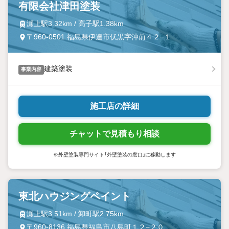
有限会社津田塗装
瀬上駅3.32km / 高子駅1.38km
〒960-0501 福島県伊達市伏黒字沖前４２−１
建築塗装
事業内容
施工店の詳細
チャットで見積もり相談
※外壁塗装専門サイト「外壁塗装の窓口」に移動します
東北ハウジングペイント
瀬上駅3.51km / 卸町駅2.75km
〒960-8136 福島県福島市八島町１２−２０