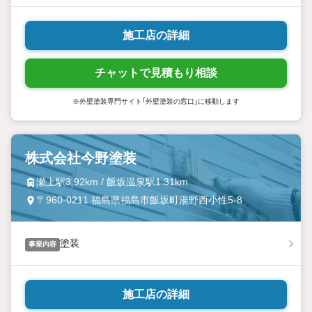
施工店の詳細
チャットで見積もり相談
※外壁塗装専門サイト「外壁塗装の窓口」に移動します
株式会社今野塗装
瀬上駅3.92km / 飯坂温泉駅1.31km
〒960-0211 福島県福島市飯坂町湯野西小性5‐8
塗装
事業内容
施工店の詳細