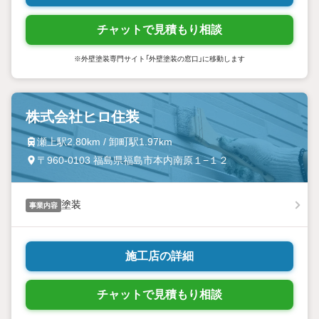
チャットで見積もり相談
※外壁塗装専門サイト「外壁塗装の窓口」に移動します
株式会社ヒロ住装
瀬上駅2.80km / 卸町駅1.97km
〒960-0103 福島県福島市本内南原１−１２
塗装
事業内容
施工店の詳細
チャットで見積もり相談