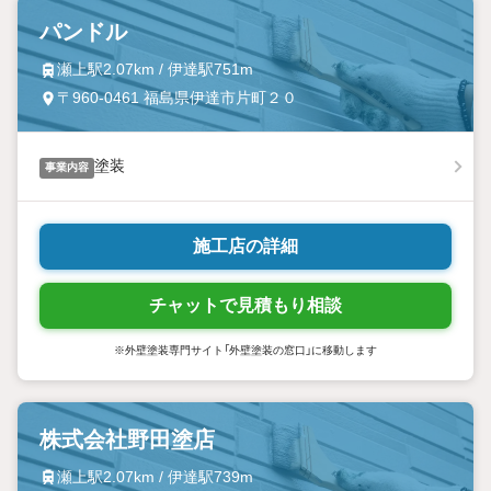
パンドル
瀬上駅2.07km / 伊達駅751m
〒960-0461 福島県伊達市片町２０
塗装
事業内容
施工店の詳細
チャットで見積もり相談
※外壁塗装専門サイト「外壁塗装の窓口」に移動します
株式会社野田塗店
瀬上駅2.07km / 伊達駅739m