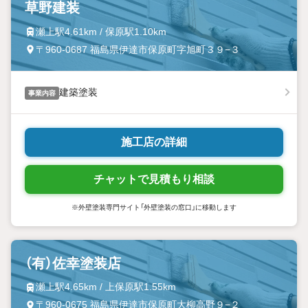
草野建装
瀬上駅4.61km / 保原駅1.10km
〒960-0687 福島県伊達市保原町字旭町３９−３
建築塗装
事業内容
施工店の詳細
チャットで見積もり相談
※外壁塗装専門サイト「外壁塗装の窓口」に移動します
（有）佐幸塗装店
瀬上駅4.65km / 上保原駅1.55km
〒960-0675 福島県伊達市保原町大柳高野９−２