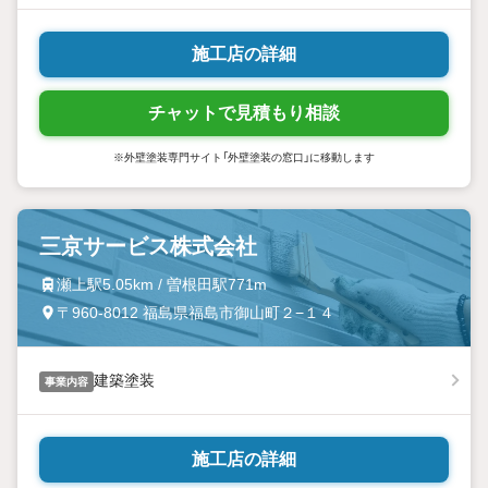
施工店の詳細
チャットで見積もり相談
※外壁塗装専門サイト「外壁塗装の窓口」に移動します
三京サービス株式会社
瀬上駅5.05km / 曽根田駅771m
〒960-8012 福島県福島市御山町２−１４
建築塗装
事業内容
施工店の詳細