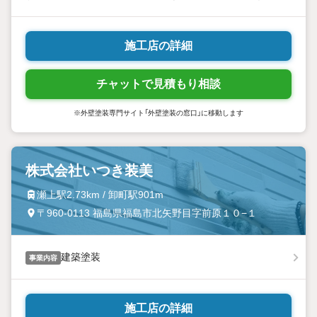
進化を心掛け住みよい環境づくりのご提案を持ってお客様へお伺い
したいと思います。
施工店の詳細
チャットで見積もり相談
※外壁塗装専門サイト「外壁塗装の窓口」に移動します
株式会社いつき装美
瀬上駅2.73km / 卸町駅901m
〒960-0113 福島県福島市北矢野目字前原１０−１
建築塗装
事業内容
施工店の詳細