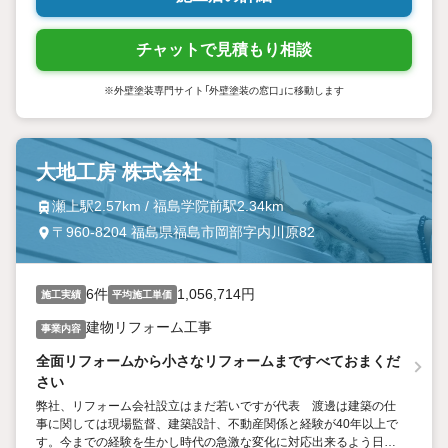
チャットで見積もり相談
※外壁塗装専門サイト「外壁塗装の窓口」に移動します
大地工房 株式会社
瀬上駅2.57km / 福島学院前駅2.34km
〒960-8204 福島県福島市岡部字内川原82
6件
1,056,714円
施工実績
平均施工単価
建物リフォーム工事
事業内容
全面リフォームから小さなリフォームまですべておまくだ
さい
弊社、リフォーム会社設立はまだ若いですが代表 渡邊は建築の仕
事に関しては現場監督、建築設計、不動産関係と経験が40年以上で
す。今までの経験を生かし時代の急激な変化に対応出来るよう日々