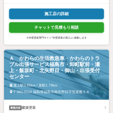
施工店の詳細
チャットで見積もり相談
※外壁塗装専門サイト「外壁塗装の窓口」に移動します
Ａ かわらの生活救急車・かわらのトラ
ブル出張サービス福島市・卸町駅前・瀬
上・飯坂町・北矢野目・御山・出張受付
センター
瀬上駅3.65km / 泉駅1.79km
〒960-0112 福島県福島市南矢野目字荒屋敷５８
建築塗装
事業内容