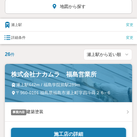
地図から探す
瀬上駅
変更
詳細条件
変更
26
件
株式会社ナカムラ 福島営業所
瀬上駅642m / 福島学院前駅289m
〒960-0101 福島県福島市瀬上町字四斗蒔２６−６
建築塗装
事業内容
施工店の詳細