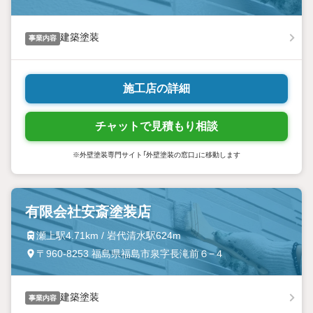
建築塗装
事業内容
施工店の詳細
チャットで見積もり相談
※外壁塗装専門サイト「外壁塗装の窓口」に移動します
有限会社安斎塗装店
瀬上駅4.71km / 岩代清水駅624m
〒960-8253 福島県福島市泉字長滝前６−４
建築塗装
事業内容