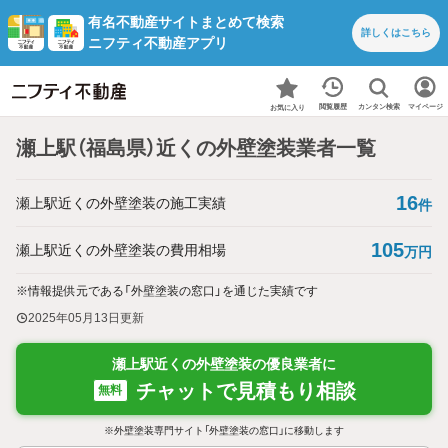
有名不動産サイトまとめて検索
詳しくは
こちら
ニフティ不動産アプリ
カンタン検索
閲覧履歴
マイページ
お気に入り
瀬上駅（福島県）近くの外壁塗装業者一覧
16
瀬上駅近くの外壁塗装の施工実績
件
105
瀬上駅近くの外壁塗装の費用相場
万円
※情報提供元である「外壁塗装の窓口」を通じた実績です
2025年05月13日
更新
瀬上駅近くの外壁塗装の優良業者に
チャットで見積もり相談
無料
※外壁塗装専門サイト「外壁塗装の窓口」に移動します