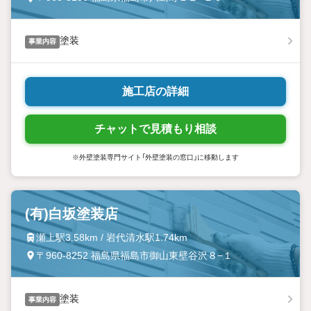
塗装
事業内容
施工店の詳細
チャットで見積もり相談
※外壁塗装専門サイト「外壁塗装の窓口」に移動します
(有)白坂塗装店
瀬上駅3.58km / 岩代清水駅1.74km
〒960-8252 福島県福島市御山東壁谷沢８−１
塗装
事業内容