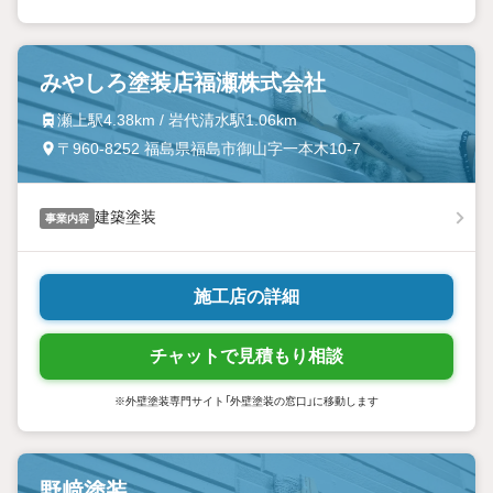
みやしろ塗装店福瀬株式会社
瀬上駅4.38km / 岩代清水駅1.06km
〒960-8252 福島県福島市御山字一本木10-7
建築塗装
事業内容
施工店の詳細
チャットで見積もり相談
※外壁塗装専門サイト「外壁塗装の窓口」に移動します
野﨑塗装