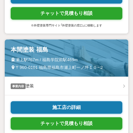
チャットで見積もり相談
※外壁塗装専門サイト「外壁塗装の窓口」に移動します
本間塗装 福島
瀬上駅767m / 福島学院前駅469m
〒960-0101 福島県福島市瀬上町一ノ坪１０−２
塗装
事業内容
施工店の詳細
チャットで見積もり相談