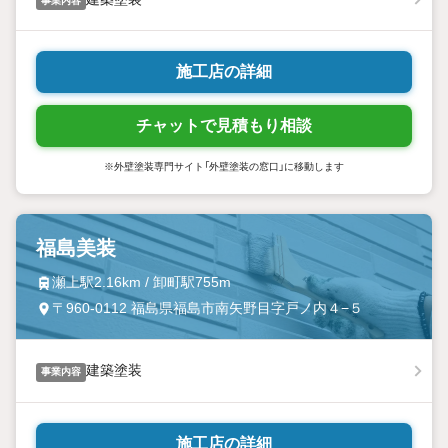
事業内容
施工店の詳細
チャットで見積もり相談
※外壁塗装専門サイト「外壁塗装の窓口」に移動します
福島美装
瀬上駅2.16km / 卸町駅755m
〒960-0112 福島県福島市南矢野目字戸ノ内４−５
建築塗装
事業内容
施工店の詳細