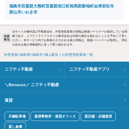
福島市
双葉郡大熊町
双葉郡浪江町
相馬郡新地町
会津若松市
郡山市
いわき市
当サイトの物件及び不動産会社、外壁塗装業者の情報は検索パートナーが提供している情
報であり、ニフティライフスタイル株式会社は内容の責任を負わないことを予めご了承く
免責
事項
ださい。本サービス内でお客様が入力される個人情報は、検索パートナーが取得し、同社
の定める個人情報規約に従って取り扱われます。
外壁塗装
福島県
福島市
瀬上駅近くの外壁塗装業者一覧
ニフティ不動産
ニフティ不動産アプリ
＼Because／ ニフティ不動産
賃貸
月極駐車場
賃貸事務所・賃貸オフィス
貸店舗・店舗賃貸
貸し倉庫