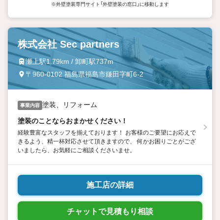
※外壁塗装専門サイト「外壁塗装の窓口」に移動します
株式会社 Sec partners
瀬上駅1.79km / 卸町駅737m
〒960-0102 福島県福島市鎌田字町6-2
塗装、リフォーム
事業内容
塗装のことならおまかせください！
経験豊富なスタッフを揃えております！ お客様のご要望にお応えで
きるよう、精一杯対応させて頂きますので、 何かお困りごとがござ
いましたら、お気軽にご相談くださいませ。
施工店の詳細
チャットで見積もり相談