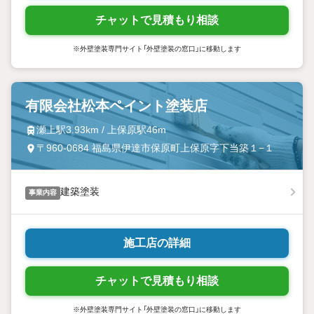
チャットで見積もり相談
※外壁塗装専門サイト「外壁塗装の窓口」に移動します
有限会社松本ペイント塗装店
瀬上駅3.93km / 上保原駅46m
〒960-0684 福島県伊達市保原町上保原字下当築１−１
建築塗装
事業内容
施工店の詳細
チャットで見積もり相談
※外壁塗装専門サイト「外壁塗装の窓口」に移動します