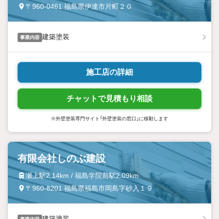
〒960-0461 福島県伊達市片町２０
建築塗装
事業内容
施工店の詳細
チャットで見積もり相談
※外壁塗装専門サイト「外壁塗装の窓口」に移動します
有限会社しのぶ建設
瀬上駅2.14km / 福島学院前駅2.09km
〒960-8201 福島県福島市岡島字砂入１９
建築塗装