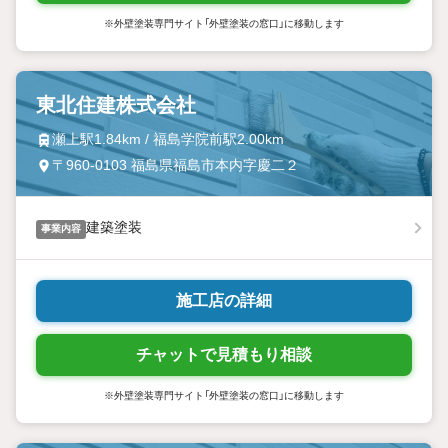
※外壁塗装専門サイト「外壁塗装の窓口」に移動します
東北住建株式会社
瀬上駅1.84km / 福島学院前駅2.00km
〒960-0103 福島県福島市本内字慶二２
建築塗装
事業内容
施工店の詳細
チャットで見積もり相談
※外壁塗装専門サイト「外壁塗装の窓口」に移動します