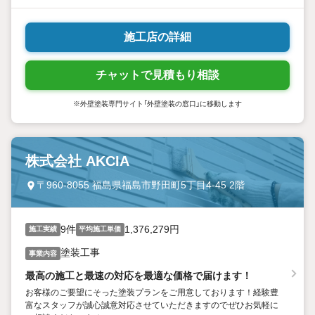
備事業 橋梁塗装（その他各種土木鋼構造物塗装） 交
通安全施設設備事業（道路区画線、ガードレール、
施工店の詳細
道路標識設置他） 特殊構造物塗装・送電鉄塔塗装
他 塗装関連商材の卸売および小売事業
チャットで見積もり相談
※外壁塗装専門サイト「外壁塗装の窓口」に移動します
株式会社 AKCIA
〒960-8055 福島県福島市野田町5丁目4-45 2階
9件
1,376,279円
施工実績
平均施工単価
塗装工事
事業内容
最高の施工と最速の対応を最適な価格で届けます！
お客様のご要望にそった塗装プランをご用意しております！経験豊
富なスタッフが誠心誠意対応させていただきますのでぜひお気軽に