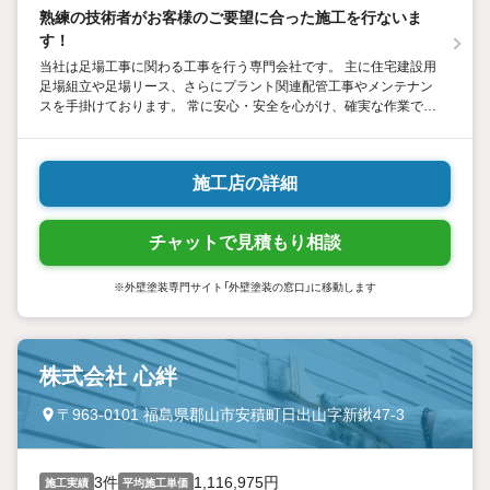
熟練の技術者がお客様のご要望に合った施工を行ないま
す！
当社は足場工事に関わる工事を行う専門会社です。 主に住宅建設用
足場組立や足場リース、さらにプラント関連配管工事やメンテナン
スを手掛けております。 常に安心・安全を心がけ、確実な作業でス
ピーディに仕事をこなしております。 ぜひ足場工事のことなら鐵工
業にお任せください。
施工店の詳細
チャットで見積もり相談
※外壁塗装専門サイト「外壁塗装の窓口」に移動します
株式会社 心絆
〒963-0101 福島県郡山市安積町日出山字新鍬47-3
3件
1,116,975円
施工実績
平均施工単価