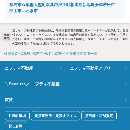
福島市
双葉郡大熊町
双葉郡浪江町
相馬郡新地町
会津若松市
郡山市
いわき市
当サイトの物件及び不動産会社、外壁塗装業者の情報は検索パートナーが提供している情
報であり、ニフティライフスタイル株式会社は内容の責任を負わないことを予めご了承く
免責
事項
ださい。本サービス内でお客様が入力される個人情報は、検索パートナーが取得し、同社
の定める個人情報規約に従って取り扱われます。
外壁塗装
福島県
福島市
金谷川駅近くの外壁塗装業者一覧
ニフティ不動産
ニフティ不動産アプリ
＼Because／ ニフティ不動産
賃貸
月極駐車場
賃貸事務所・賃貸オフィス
貸店舗・店舗賃貸
貸し倉庫