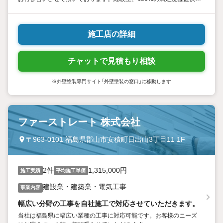
ることはできませんが、お客様と共に近づけることはできると信念
を持って、築きあげたいと考えております。
施工店の詳細
チャットで見積もり相談
※外壁塗装専門サイト「外壁塗装の窓口」に移動します
ファーストレート 株式会社
〒963-0101 福島県郡山市安積町日出山3丁目11 1F
2件
1,315,000円
施工実績
平均施工単価
建設業・建築業・電気工事
事業内容
幅広い分野の工事を自社施工で対応させていただきます。
当社は福島県に幅広い業種の工事に対応可能です。お客様のニーズ