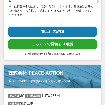
ん
当社は福島県全域において30年営業しております。外壁塗装に熟知
した職人が、お客様にご満足いただけるよう、精一杯頑張らせてい
ただきます！
施工店の詳細
チャットで見積もり相談
※外壁塗装専門サイト「外壁塗装の窓口」に移動します
株式会社 PEACE ACTION
〒963-8811 福島県郡山市方八町1-2-24
8件
1,378,288円
施工実績
平均施工単価
塗装工事
事業内容