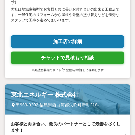
す!
弊社は地域密着型でお客様と共に長いお付き合いの出来る工務店で
す。一般住宅のリフォームから屋根や外壁の塗り替えなどを優秀な
スタッフで工事を進めてまいります。
施工店の詳細
チャットで見積もり相談
※外壁塗装専門サイト「外壁塗装の窓口」に移動します
東北エネルギー 株式会社
〒969-0202 福島県西白河郡矢吹町新町216-1
お客様と向き合い、最良のパートナーとして最善を尽くし
ます！