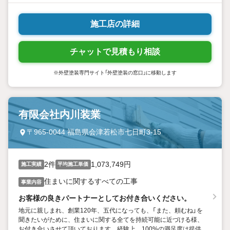
施工店の詳細
チャットで見積もり相談
※外壁塗装専門サイト「外壁塗装の窓口」に移動します
有限会社内川装業
〒965-0044 福島県会津若松市七日町3-15
2件
1,073,749円
施工実績
平均施工単価
住まいに関するすべての工事
事業内容
お客様の良きパートナーとしてお付き合いください。
地元に親しまれ、創業120年、五代になっても、「また、頼むね」を
聞きたいがために、住まいに関する全てを持続可能に近づける様、
お付き合いさせて頂いております。経験上、100%の満足度は提供す