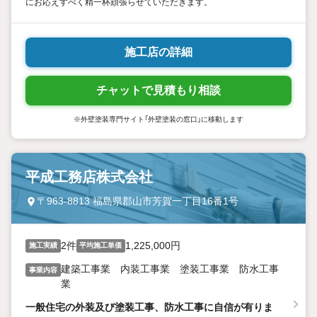
にお応えすべく精一杯頑張らせていただきます。
施工店の詳細
チャットで見積もり相談
※外壁塗装専門サイト「外壁塗装の窓口」に移動します
平成工務店株式会社
〒963-8813 福島県郡山市芳賀一丁目16番1号
2件
1,225,000円
施工実績
平均施工単価
建築工事業 内装工事業 塗装工事業 防水工事
事業内容
業
一般住宅の外装及び塗装工事、防水工事に自信が有りま