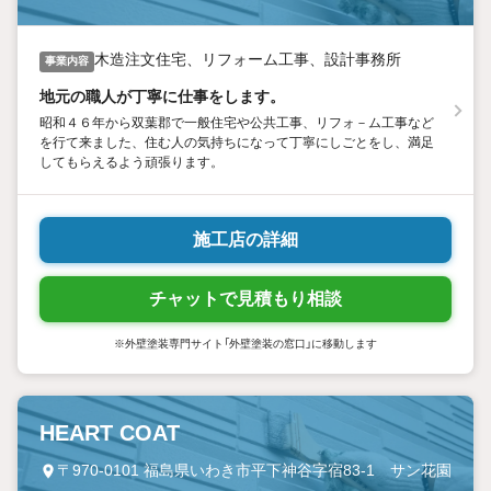
木造注文住宅、リフォーム工事、設計事務所
事業内容
地元の職人が丁寧に仕事をします。
昭和４６年から双葉郡で一般住宅や公共工事、リフォ－ム工事など
を行て来ました、住む人の気持ちになって丁寧にしごとをし、満足
してもらえるよう頑張ります。
施工店の詳細
チャットで見積もり相談
※外壁塗装専門サイト「外壁塗装の窓口」に移動します
HEART COAT
〒970-0101 福島県いわき市平下神谷字宿83-1 サン花園