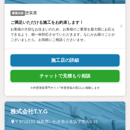
塗装業
事業内容
ご満足いただける施工をお約束します！
お客様の大切なお住まいのため、お客様のご要望を最大限にお応え
できるよう、精一杯対応させていただきます。なにかお困りごとが
ございましたら、お気軽にご相談くださいませ。
施工店の詳細
チャットで見積もり相談
※外壁塗装専門サイト「外壁塗装の窓口」に移動します
株式会社T.Y.G
〒9718101 福島県いわき市小名浜字芳浜9-15