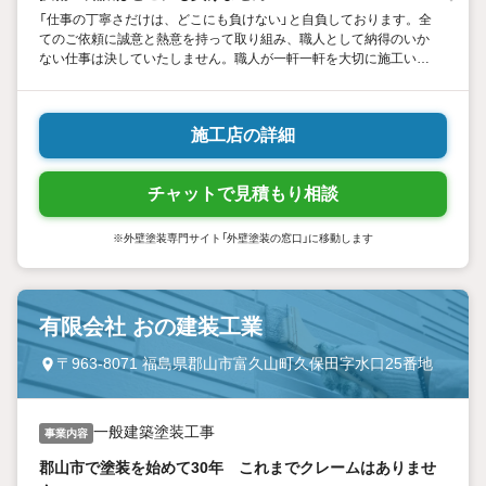
「仕事の丁寧さだけは、どこにも負けない」と自負しております。全
てのご依頼に誠意と熱意を持って取り組み、職人として納得のいか
ない仕事は決していたしません。職人が一軒一軒を大切に施工いた
します。見た目をきれいに仕上げるのは当たり前！ 豊富な知識と
高い技術を活かし、適正価格ながらもこだわりの塗装を実現しま
す。難しい事例も、ぜひ一度ご相談ください。
施工店の詳細
チャットで見積もり相談
※外壁塗装専門サイト「外壁塗装の窓口」に移動します
有限会社 おの建装工業
〒963-8071 福島県郡山市富久山町久保田字水口25番地
一般建築塗装工事
事業内容
郡山市で塗装を始めて30年 これまでクレームはありませ