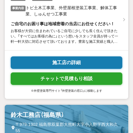
トビ土木工事業、外壁屋根塗装工事業、解体工事
事業内容
業、しゅんせつ工事業
ご自宅のお困り事は地域密着の当店にお任せください！
お客様が大切に住まわれているご自宅に少しでも長く住んで頂きた
い。「すべてはお客様の為に」という想いをスタッフ全員が持って一
軒一軒大切に対応させて頂いております。豊富な施工実績と職人の
高い技術、プロ意識、お客様に寄り添いながらご提案させて頂きた
います。お気軽にご相談ください。
施工店の詳細
チャットで見積もり相談
※外壁塗装専門サイト「外壁塗装の窓口」に移動します
鈴木工務店（福島県）
〒979-1302 福島県双葉郡大熊町大字小入野字西大和久
55