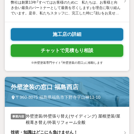
弊社は創業13年「すべてはお客様のために 私たちは、お客様と向
き合い最良のパートナーとして最善を尽くします」を理念に取り組ん
でいます。是非、私たちスタッフに、完工した時に「顔」をお見せく
ださい！！その笑顔が私たちの活力になります！！
施工店の詳細
チャットで見積もり相談
※外壁塗装専門サイト「外壁塗装の窓口」に移動します
外壁塗装の窓口 福島西店
〒960-8075 福島県福島市下野寺字山神13-10
外壁塗装/外壁張り替え(サイディング) 屋根塗装/屋
事業内容
根葺き替え/外装リフォーム全般
技術・知識はどこにも負けません！