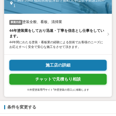
〒969-5345 福島県南会津郡下郷町大字塩生字前原1884-
1
塗装全般、看板、清掃業
事業内容
44年塗装業をしており迅速・丁寧を信念とし仕事をしてい
ます。
44年間にわたる塗装・看板業の経験による技術でお客様のニーズに
お応えすべく安全で安心な施工をさせて頂きます。
施工店の詳細
チャットで見積もり相談
※外壁塗装専門サイト「外壁塗装の窓口」に移動します
条件を変更する