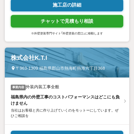
施工店の詳細
チャットで見積もり相談
※外壁塗装専門サイト「外壁塗装の窓口」に移動します
株式会社K.T.I
〒963-1309 福島県郡山市熱海町熱海六丁目368
外装内装工事全般
事業内容
福島県内の外壁工事のコストパフォーマンスはどこにも負
けません
当社はお客様と共に作り上げていくのをモットーにしています。ぜ
ひご相談を