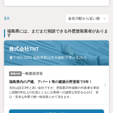
1
件
福島県には、まだまだ相談できる外壁塗装業者がありま
す
株式会社TNT
〒963-0201 福島県郡山市大槻町字室ノ木26-5
一般建築塗装
事業内容
福島県内の戸建、アパート等の建築分野塗装で3年！
当社は設立3年と若い会社ですが、塗装業25年経験の代表者を筆頭
に経験5年以上の社員とともにお客様への誠実な対応を心がけ、安
心・安全な作業で精一杯頑張らせて頂きます。