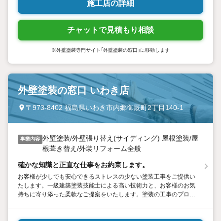
施工店の詳細
チャットで見積もり相談
※外壁塗装専門サイト「外壁塗装の窓口」に移動します
外壁塗装の窓口 いわき店
〒973-8402 福島県いわき市内郷御厩町2丁目140-1
外壁塗装/外壁張り替え(サイディング) 屋根塗装/屋
事業内容
根葺き替え/外装リフォーム全般
確かな知識と正直な仕事をお約束します。
お客様が少しでも安心できるストレスの少ない塗装工事をご提供い
たします。一級建築塗装技能士による高い技術力と、お客様のお気
持ちに寄り添った柔軟なご提案をいたします。塗装の工事のプロが
迅速に現地調査へ伺い、的確な診断・アドバイスをいたします。お
気軽にお問い合わせくださいませ。