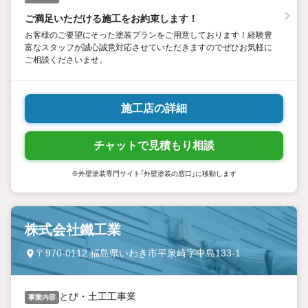
ご満足いただける施工をお約束します！
お客様のご要望にそった塗装プランをご用意しております！経験豊
富なスタッフが誠心誠意対応させていただきますのでぜひお気軽に
ご相談くださいませ。
施工店の詳細
チャットで見積もり相談
※外壁塗装専門サイト「外壁塗装の窓口」に移動します
株式会社鐵工業
〒970-0112 福島県いわき市平泉崎字中島133-1
とび・土工工事業
事業内容