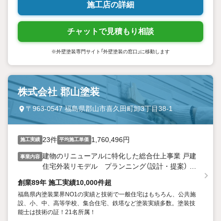
施工店の詳細
チャットで見積もり相談
※外壁塗装専門サイト「外壁塗装の窓口」に移動します
株式会社 郡山塗装
〒963-0547 福島県郡山市喜久田町卸3丁目38-1
23件
1,760,496円
施工実績
平均施工単価
建物のリニューアルに特化した総合仕上事業 戸建
事業内容
住宅外装リモデル プランニング（設計・提案） 戸
建住宅・マンションリフォーム プランニング（設
創業89年 施工実績10,000件超
計・提案） カラーシミュレーションサービス（色彩
福島県内塗装業界NO1の実績と技術で一般住宅はもちろん、公共施
設定・提案） 建築・土木構造物に係わる塗装工事
設、小、中、高等学校、集合住宅、鉄塔など塗装実績多数。塗装技
全般 外壁総合改修工事（防水、左官、足場組立等）
能士は技術の証！21名所属！
特殊防水・コンクリート防食工事 地域インフラ整