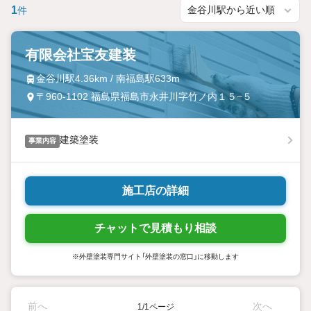
1
件
有限会社宝友建装
金谷川駅4.36km / 南福島駅633m
〒960-1102 福島県福島市永井川字竹ノ内１５−５
建築塗装
事業内容
施工店の詳細
チャットで見積もり相談
※外壁塗装専門サイト「外壁塗装の窓口」に移動します
前へ
次へ
1/1ページ