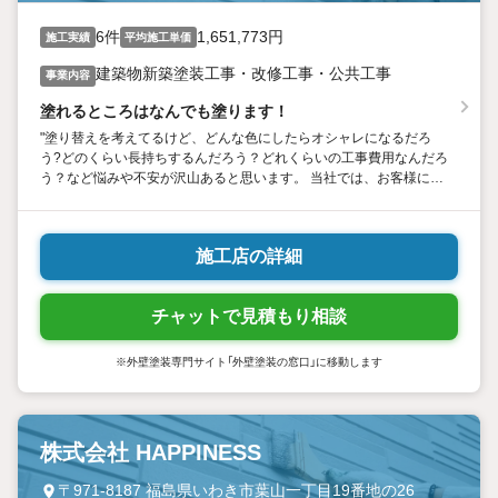
6件
1,651,773円
施工実績
平均施工単価
建築物新築塗装工事・改修工事・公共工事
事業内容
塗れるところはなんでも塗ります！
"塗り替えを考えてるけど、どんな色にしたらオシャレになるだろ
う?どのくらい長持ちするんだろう？どれくらいの工事費用なんだろ
う？など悩みや不安が沢山あると思います。 当社では、お客様に満
足頂けるよう、一番最適な塗料・塗装工法をご提案いたします！塗
り替えの事でお悩みでしたらお気軽にご相談下さい！"
施工店の詳細
チャットで見積もり相談
※外壁塗装専門サイト「外壁塗装の窓口」に移動します
株式会社 HAPPINESS
〒971-8187 福島県いわき市葉山一丁目19番地の26