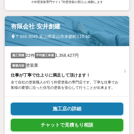
※外壁塗装専門サイト「外壁塗装の窓口」に移動します
有限会社 安井創建
〒939-8045 富山県富山市本郷町110-10
22件
1,358,427円
施工実績
平均施工単価
塗装業
事業内容
仕事が丁寧で仕上りに満足して頂けます！
全て自社の塗装職人が行う外壁塗装の専門店です。丁寧な仕事でお
客様の要望に沿った住宅の塗装を安心して行うことが出来ます。
施工店の詳細
チャットで見積もり相談