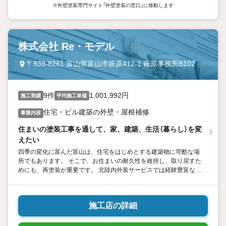
※外壁塗装専門サイト「外壁塗装の窓口」に移動します
株式会社 Re・モデル
〒939-8261 富山県富山市萩原412-1 萩原事務所B102
9件
1,001,992円
施工実績
平均施工単価
住宅・ビル建築の外壁・屋根補修
事業内容
住まいの塗装工事を通して、家、建築、生活（暮らし）を変
えたい
四季の変化に富んだ富山は、住宅をはじめとする建築物に苛酷な場
所でもあります。 そこで、お住まいの耐久性を維持し、取り戻すた
めにも、再塗装が重要です。 北陸内外装サービスでは経験豊富な職
人が施工にあたり、 お客様に安心感と納得感を持っていただけるよ
う努めています。
施工店の詳細