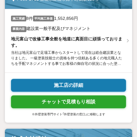
8件
1,552,856円
施工実績
平均施工単価
建設業一般手配及びマネジメント
事業内容
地元富山で改修工事全般を地道に真面目に頑張っておりま
す。
当社は地元富山で足場工事からスタートして現在は総合建設業とな
りました。 一級塗装技能士の資格を持つ信頼ある多くの地元職人た
ちを手配マネジメントする事でお客様の御自宅の状況に合った塗装
工事を提案して参ります。
施工店の詳細
チャットで見積もり相談
※外壁塗装専門サイト「外壁塗装の窓口」に移動します