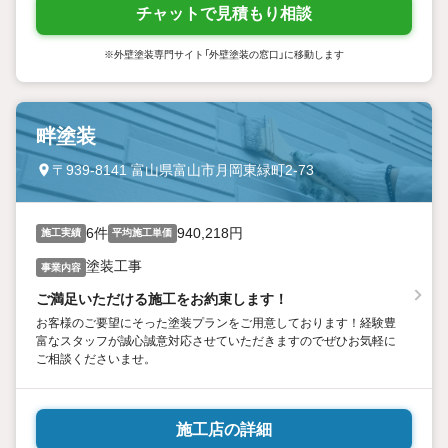
チャットで見積もり相談
※外壁塗装専門サイト「外壁塗装の窓口」に移動します
畔塗装
〒939-8141 富山県富山市月岡東緑町2-73
6件
940,218円
施工実績
平均施工単価
塗装工事
事業内容
ご満足いただける施工をお約束します！
お客様のご要望にそった塗装プランをご用意しております！経験豊
富なスタッフが誠心誠意対応させていただきますのでぜひお気軽に
ご相談くださいませ。
施工店の詳細