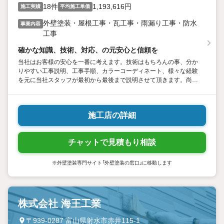
18件
1,193,616円
施工実績
平均施工単価
外壁塗装・屋根工事・瓦工事・雨漏り工事・防水
事業内容
工事
確かな知識、技術、対応、の元安心と信頼を
当社はお客様の安心を一番に考えます。技術はもちろんの事、分か
りやすい工事説明、工事手順、カラーコーディネート、様々な経験
を元に当社スタッフが最初から最後まで説明させて頂きます。尚、
施工写真、材料写真、完成前完成後写真、保証書を提出しておりま
す。末永いお付き合いをできるようにスタッフ一同心がけています
施工店の詳細
チャットで見積もり相談
※外壁塗装専門サイト「外壁塗装の窓口」に移動します
株式会社 海王工業
〒939-0287 富山県射水市赤井115-1