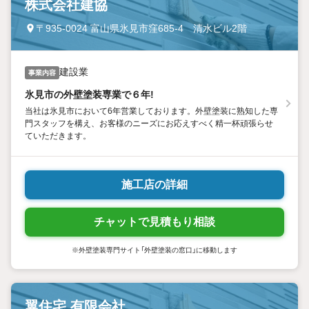
株式会社建協
〒935-0024 富山県氷見市窪685-4 清水ビル2階
建設業
事業内容
氷見市の外壁塗装専業で６年!
当社は氷見市において6年営業しております。外壁塗装に熟知した専
門スタッフを構え、お客様のニーズにお応えすべく精一杯頑張らせ
ていただきます。
施工店の詳細
チャットで見積もり相談
※外壁塗装専門サイト「外壁塗装の窓口」に移動します
翼住宅 有限会社