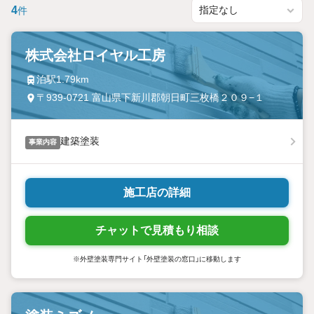
4
件
株式会社ロイヤル工房
泊駅1.79km
〒939-0721 富山県下新川郡朝日町三枚橋２０９−１
建築塗装
事業内容
施工店の詳細
チャットで見積もり相談
※外壁塗装専門サイト「外壁塗装の窓口」に移動します