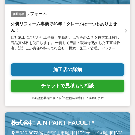
リフォーム
事業内容
外装リフォーム専業で46年！クレームは一つもありませ
ん！
自社施工にこだわり工事費、事務所、広告等のムダを最大限圧縮し
高品質材料を使用します。 一貫して設計・現場を熟知した工事経験
者、設計士が責任を持って打合せ、提案、施工・管理、アフターフ
ォローを行う為、お客様の要望に柔軟かつスピーディーに対応、現
場職人との行き違いや施工ミス等のトラブルも一切ありません。
施工店の詳細
チャットで見積もり相談
※外壁塗装専門サイト「外壁塗装の窓口」に移動します
株式会社 A.N PAINT FACULTY
〒939-8072 富山県富山市堀川町156 サーパス堀川町608