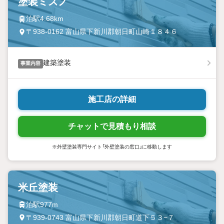
塗装ミズノ
泊駅4.68km
〒938-0162 富山県下新川郡朝日町山崎１８４６
建築塗装
事業内容
施工店の詳細
チャットで見積もり相談
※外壁塗装専門サイト「外壁塗装の窓口」に移動します
米丘塗装
泊駅977m
〒939-0743 富山県下新川郡朝日町道下５３−７