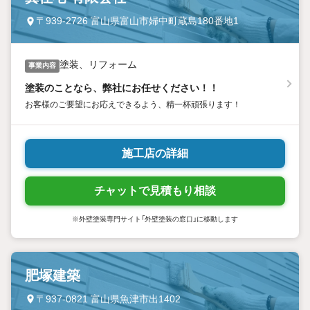
〒939-2726 富山県富山市婦中町蔵島180番地1
塗装、リフォーム
事業内容
塗装のことなら、弊社にお任せください！！
お客様のご要望にお応えできるよう、精一杯頑張ります！
施工店の詳細
チャットで見積もり相談
※外壁塗装専門サイト「外壁塗装の窓口」に移動します
肥塚建築
〒937-0821 富山県魚津市出1402