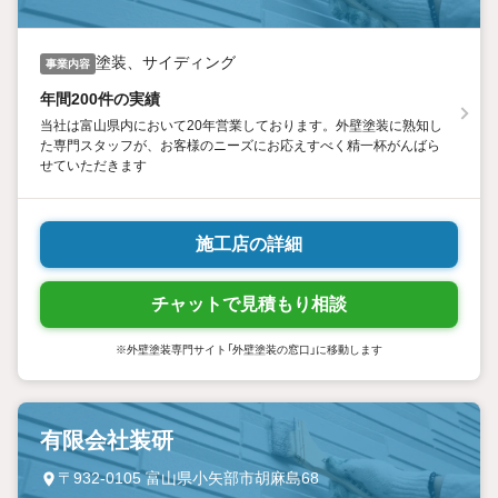
塗装、サイディング
事業内容
年間200件の実績
当社は富山県内において20年営業しております。外壁塗装に熟知し
た専門スタッフが、お客様のニーズにお応えすべく精一杯がんばら
せていただきます
施工店の詳細
チャットで見積もり相談
※外壁塗装専門サイト「外壁塗装の窓口」に移動します
有限会社装研
〒932-0105 富山県小矢部市胡麻島68