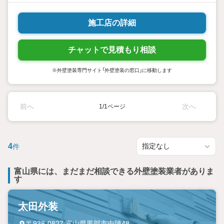
施工店の詳細
チャットで見積もり相談
※外壁塗装専門サイト「外壁塗装の窓口」に移動します
前へ
次へ
1/1ページ
4
件
富山県には、まだまだ相談できる外壁塗装業者がありま
す
太田外装
〒938-0827 富山県黒部市中陣48