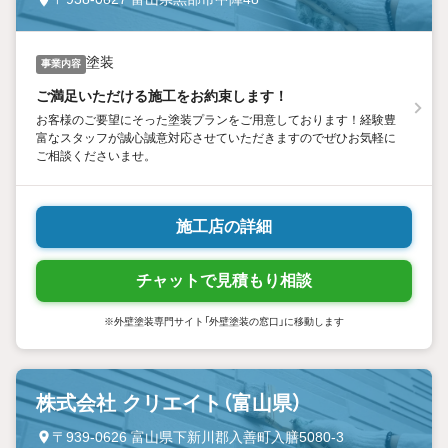
塗装
事業内容
ご満足いただける施工をお約束します！
お客様のご要望にそった塗装プランをご用意しております！経験豊
富なスタッフが誠心誠意対応させていただきますのでぜひお気軽に
ご相談くださいませ。
施工店の詳細
チャットで見積もり相談
※外壁塗装専門サイト「外壁塗装の窓口」に移動します
株式会社 クリエイト（富山県）
〒939-0626 富山県下新川郡入善町入膳5080-3