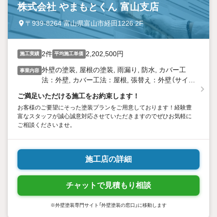
株式会社 やまもとくん 富山支店
〒939-8264 富山県富山市経田1226 2F
2件
2,202,500円
施工実績
平均施工単価
外壁の塗装, 屋根の塗装, 雨漏り, 防水, カバー工
事業内容
法：外壁, カバー工法：屋根, 張替え：外壁（サイデ
ィング）, 張替え：屋根（ストレート、コロニアルな
ご満足いただける施工をお約束します！
ど）, 葺替え：瓦屋根, 全面貼替え, リフォーム工事
お客様のご要望にそった塗装プランをご用意しております！経験豊
富なスタッフが誠心誠意対応させていただきますのでぜひお気軽に
ご相談くださいませ。
施工店の詳細
チャットで見積もり相談
※外壁塗装専門サイト「外壁塗装の窓口」に移動します