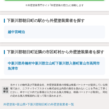
※外壁塗装専門サイト「外壁塗装の窓口」に移動します
下新川郡朝日町の駅から外壁塗装業者を探す
越中宮崎
泊
下新川郡朝日町近隣の市区町村から外壁塗装業者を探す
中新川郡舟橋村
中新川郡立山町
下新川郡入善町
富山市
高岡市
魚津市
当サイトの物件及び不動産会社、外壁塗装業者の情報は検索パートナーが提供している情
報であり、ニフティライフスタイル株式会社は内容の責任を負わないことを予めご了承く
免責
事項
ださい。本サービス内でお客様が入力される個人情報は、検索パートナーが取得し、同社
の定める個人情報規約に従って取り扱われます。
外壁塗装
富山県
下新川郡朝日町の外壁塗装業者一覧