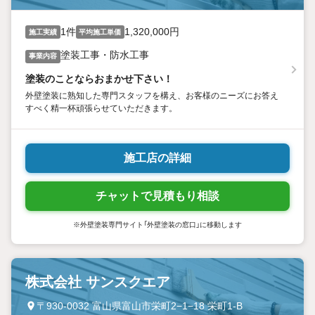
1件
1,320,000円
施工実績
平均施工単価
塗装工事・防水工事
事業内容
塗装のことならおまかせ下さい！
外壁塗装に熟知した専門スタッフを構え、お客様のニーズにお答え
すべく精一杯頑張らせていただきます。
施工店の詳細
チャットで見積もり相談
※外壁塗装専門サイト「外壁塗装の窓口」に移動します
株式会社 サンスクエア
〒930-0032 富山県富山市栄町2−1−18 栄町1‐B