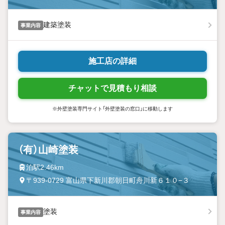
建築塗装
事業内容
施工店の詳細
チャットで見積もり相談
※外壁塗装専門サイト「外壁塗装の窓口」に移動します
（有）山崎塗装
泊駅2.46km
〒939-0729 富山県下新川郡朝日町舟川新６１０−３
塗装
事業内容