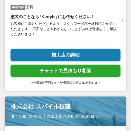
塗装
事業内容
塗装のことなら「K-style」にお任せください！
お客様にご満足いただけるよう、スタッフ一同精一杯対応させてい
ただきます。 不安なことやわからないことがあれば遠慮なくご相談
くださいませ！
施工店の詳細
チャットで見積もり相談
※外壁塗装専門サイト「外壁塗装の窓口」に移動します
株式会社 スパイル技建
〒939-2302 富山県富山市八尾町杉田581番地4