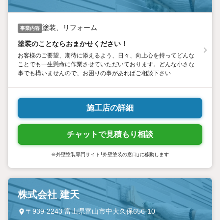
塗装、リフォーム
事業内容
塗装のことならおまかせください！
お客様のご要望、期待に添えるよう、日々、向上心を持ってどんな
ことでも一生懸命に作業させていただいております。どんな小さな
事でも構いませんので、お困りの事があればご相談下さい
施工店の詳細
チャットで見積もり相談
※外壁塗装専門サイト「外壁塗装の窓口」に移動します
株式会社 建天
〒939-2243 富山県富山市中大久保656-10