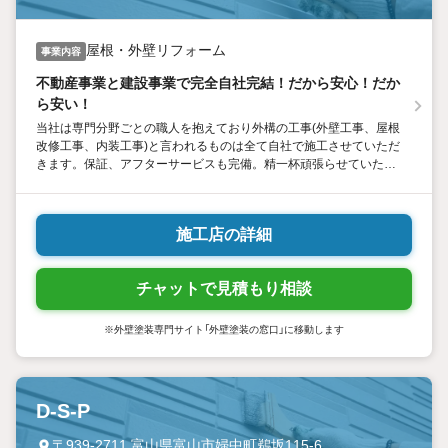
屋根・外壁リフォーム
事業内容
不動産事業と建設事業で完全自社完結！だから安心！だか
ら安い！
当社は専門分野ごとの職人を抱えており外構の工事(外壁工事、屋根
改修工事、内装工事)と言われるものは全て自社で施工させていただ
きます。保証、アフターサービスも完備。精一杯頑張らせていただ
きますのでお気軽にお問い合わせください。
施工店の詳細
チャットで見積もり相談
※外壁塗装専門サイト「外壁塗装の窓口」に移動します
D-S-P
〒939-2711 富山県富山市婦中町鵜坂115-6