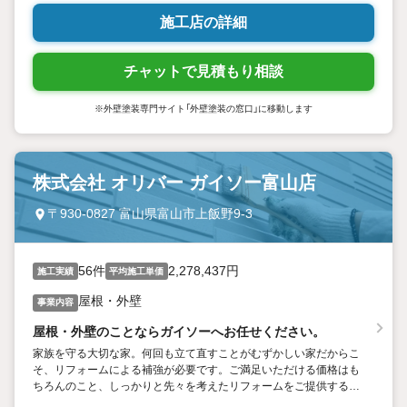
施工店の詳細
チャットで見積もり相談
※外壁塗装専門サイト「外壁塗装の窓口」に移動します
株式会社 オリバー ガイソー富山店
〒930-0827 富山県富山市上飯野9-3
56件
2,278,437円
施工実績
平均施工単価
屋根・外壁
事業内容
屋根・外壁のことならガイソーへお任せください。
家族を守る大切な家。何回も立て直すことがむずかしい家だからこ
そ、リフォームによる補強が必要です。ご満足いただける価格はも
ちろんのこと、しっかりと先々を考えたリフォームをご提供するた
めに、ガイソーは知識と技術を磨き、専門店ならではの質をお届け