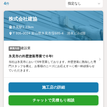
4
件
株式会社建協
氷見駅1.23km
〒935-0024 富山県氷見市窪685-4 清水ビル2階
建設業
事業内容
氷見市の外壁塗装専業で６年!
当社は氷見市において6年営業しております。外壁塗装に熟知した専
門スタッフを構え、お客様のニーズにお応えすべく精一杯頑張らせ
ていただきます。
施工店の詳細
チャットで見積もり相談