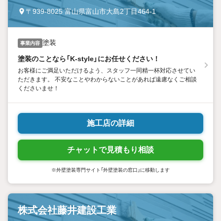
〒939-8025 富山県富山市大島2丁目464-1
塗装
事業内容
塗装のことなら「K-style」にお任せください！
お客様にご満足いただけるよう、スタッフ一同精一杯対応させてい
ただきます。 不安なことやわからないことがあれば遠慮なくご相談
くださいませ！
施工店の詳細
チャットで見積もり相談
※外壁塗装専門サイト「外壁塗装の窓口」に移動します
株式会社藤井建設工業