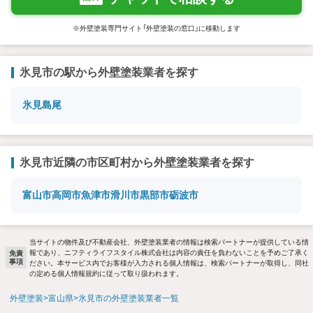
※外壁塗装専門サイト「外壁塗装の窓口」に移動します
氷見市の駅から外壁塗装業者を探す
氷見
島尾
氷見市近隣の市区町村から外壁塗装業者を探す
富山市
高岡市
魚津市
滑川市
黒部市
砺波市
当サイトの物件及び不動産会社、外壁塗装業者の情報は検索パートナーが提供している情
報であり、ニフティライフスタイル株式会社は内容の責任を負わないことを予めご了承く
免責
事項
ださい。本サービス内でお客様が入力される個人情報は、検索パートナーが取得し、同社
の定める個人情報規約に従って取り扱われます。
外壁塗装
富山県
氷見市の外壁塗装業者一覧