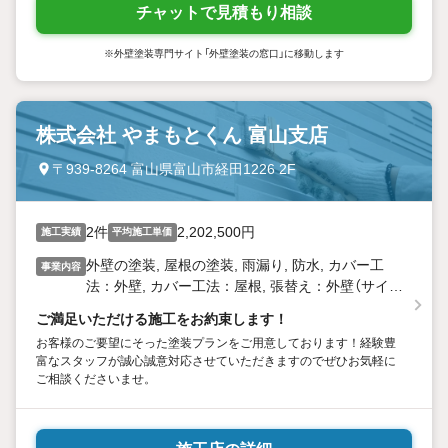
チャットで見積もり相談
※外壁塗装専門サイト「外壁塗装の窓口」に移動します
株式会社 やまもとくん 富山支店
〒939-8264 富山県富山市経田1226 2F
2件
2,202,500円
施工実績
平均施工単価
外壁の塗装, 屋根の塗装, 雨漏り, 防水, カバー工
事業内容
法：外壁, カバー工法：屋根, 張替え：外壁（サイデ
ィング）, 張替え：屋根（ストレート、コロニアルな
ご満足いただける施工をお約束します！
ど）, 葺替え：瓦屋根, 全面貼替え, リフォーム工事
お客様のご要望にそった塗装プランをご用意しております！経験豊
富なスタッフが誠心誠意対応させていただきますのでぜひお気軽に
ご相談くださいませ。