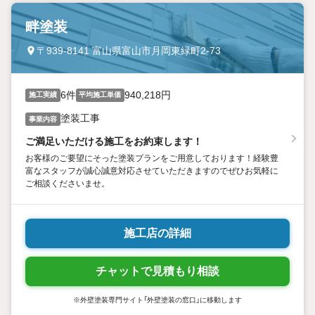
畔塗装
〒939-8141 富山県富山市月岡東緑町2-73
6件
940,218円
施工実績
平均施工単価
塗装工事
事業内容
ご満足いただける施工をお約束します！
お客様のご要望にそった塗装プランをご用意しております！経験豊
富なスタッフが誠心誠意対応させていただきますのでぜひお気軽に
ご相談くださいませ。
施工店の詳細
チャットで見積もり相談
※外壁塗装専門サイト「外壁塗装の窓口」に移動します