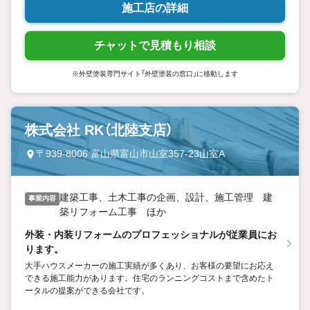
施工店の詳細
チャットで見積もり相談
※外壁塗装専門サイト「外壁塗装の窓口」に移動します
株式会社 RK（北陸支店）
〒939-8006 富山県富山市山室357-23山室A
建築工事、土木工事の企画、設計、施工管理 建
事業内容
築リフォーム工事 ほか
外装・内装リフォームのプロフェッショナルが従業員にお
ります。
大手ハウスメーカーの施工実績が多くあり、お客様の要望にお応え
できる施工能力があります。住宅のランニングコストまで含めたト
ータルの提案ができる会社です。