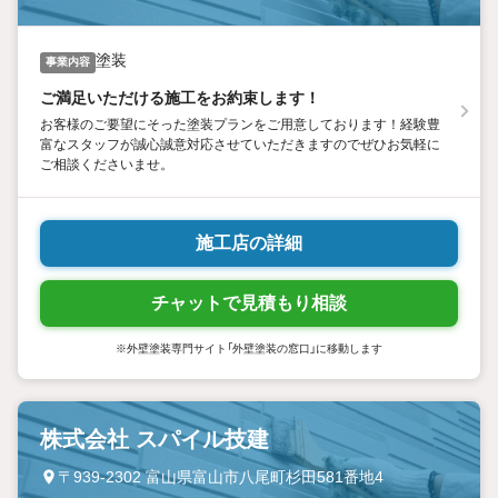
塗装
事業内容
ご満足いただける施工をお約束します！
お客様のご要望にそった塗装プランをご用意しております！経験豊
富なスタッフが誠心誠意対応させていただきますのでぜひお気軽に
ご相談くださいませ。
施工店の詳細
チャットで見積もり相談
※外壁塗装専門サイト「外壁塗装の窓口」に移動します
株式会社 スパイル技建
〒939-2302 富山県富山市八尾町杉田581番地4