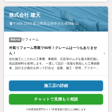
株式会社 建天
〒939-2243 富山県富山市中大久保656-10
リフォーム
事業内容
外装リフォーム専業で46年！クレームは一つもありませ
ん！
自社施工にこだわり工事費、事務所、広告等のムダを最大限圧縮し
高品質材料を使用します。 一貫して設計・現場を熟知した工事経験
者、設計士が責任を持って打合せ、提案、施工・管理、アフターフ
ォローを行う為、お客様の要望に柔軟かつスピーディーに対応、現
場職人との行き違いや施工ミス等のトラブルも一切ありません。
施工店の詳細
チャットで見積もり相談
※外壁塗装専門サイト「外壁塗装の窓口」に移動します