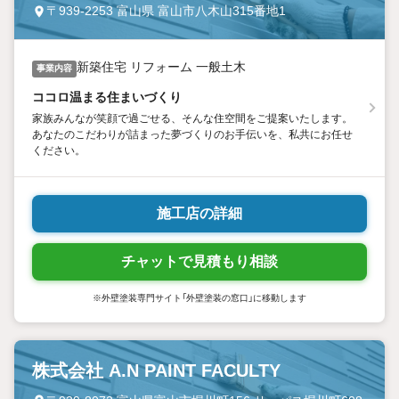
〒939-2253 富山県 富山市八木山315番地1
新築住宅 リフォーム 一般土木
事業内容
ココロ温まる住まいづくり
家族みんなが笑顔で過ごせる、そんな住空間をご提案いたします。
あなたのこだわりが詰まった夢づくりのお手伝いを、私共にお任せ
ください。
施工店の詳細
チャットで見積もり相談
※外壁塗装専門サイト「外壁塗装の窓口」に移動します
株式会社 A.N PAINT FACULTY