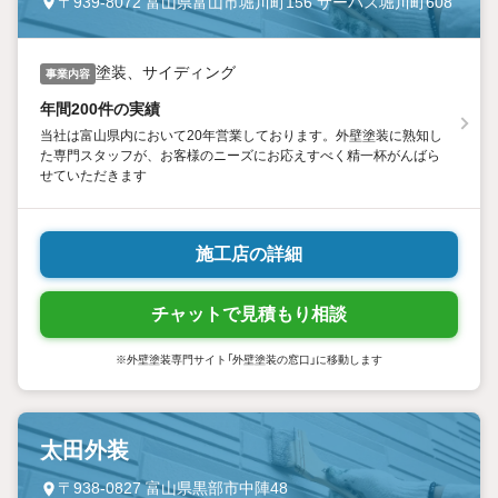
〒939-8072 富山県富山市堀川町156 サーパス堀川町608
塗装、サイディング
事業内容
年間200件の実績
当社は富山県内において20年営業しております。外壁塗装に熟知し
た専門スタッフが、お客様のニーズにお応えすべく精一杯がんばら
せていただきます
施工店の詳細
チャットで見積もり相談
※外壁塗装専門サイト「外壁塗装の窓口」に移動します
太田外装
〒938-0827 富山県黒部市中陣48