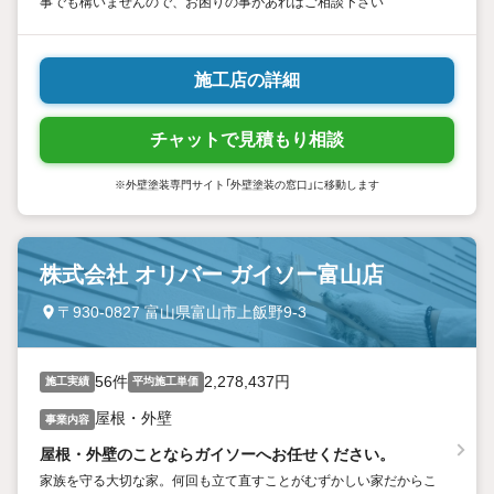
事でも構いませんので、お困りの事があればご相談下さい
施工店の詳細
チャットで見積もり相談
※外壁塗装専門サイト「外壁塗装の窓口」に移動します
株式会社 オリバー ガイソー富山店
〒930-0827 富山県富山市上飯野9-3
56件
2,278,437円
施工実績
平均施工単価
屋根・外壁
事業内容
屋根・外壁のことならガイソーへお任せください。
家族を守る大切な家。何回も立て直すことがむずかしい家だからこ