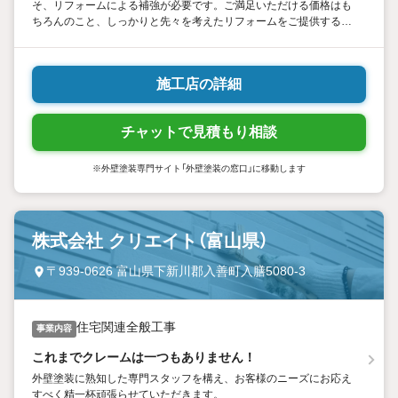
そ、リフォームによる補強が必要です。ご満足いただける価格はも
ちろんのこと、しっかりと先々を考えたリフォームをご提供するた
めに、ガイソーは知識と技術を磨き、専門店ならではの質をお届け
いたします。
施工店の詳細
チャットで見積もり相談
※外壁塗装専門サイト「外壁塗装の窓口」に移動します
株式会社 クリエイト（富山県）
〒939-0626 富山県下新川郡入善町入膳5080-3
住宅関連全般工事
事業内容
これまでクレームは一つもありません！
外壁塗装に熟知した専門スタッフを構え、お客様のニーズにお応え
すべく精一杯頑張らせていただきます。