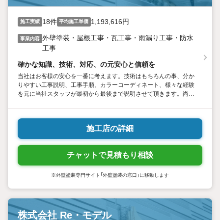
18件
1,193,616円
施工実績
平均施工単価
外壁塗装・屋根工事・瓦工事・雨漏り工事・防水
事業内容
工事
確かな知識、技術、対応、の元安心と信頼を
当社はお客様の安心を一番に考えます。技術はもちろんの事、分か
りやすい工事説明、工事手順、カラーコーディネート、様々な経験
を元に当社スタッフが最初から最後まで説明させて頂きます。尚、
施工写真、材料写真、完成前完成後写真、保証書を提出しておりま
す。末永いお付き合いをできるようにスタッフ一同心がけています
施工店の詳細
チャットで見積もり相談
※外壁塗装専門サイト「外壁塗装の窓口」に移動します
株式会社 Re・モデル