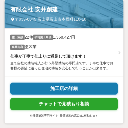
有限会社 安井創建
〒939-8045 富山県富山市本郷町110-10
22件
1,358,427円
施工実績
平均施工単価
塗装業
事業内容
仕事が丁寧で仕上りに満足して頂けます！
全て自社の塗装職人が行う外壁塗装の専門店です。丁寧な仕事でお
客様の要望に沿った住宅の塗装を安心して行うことが出来ます。
施工店の詳細
チャットで見積もり相談
※外壁塗装専門サイト「外壁塗装の窓口」に移動します