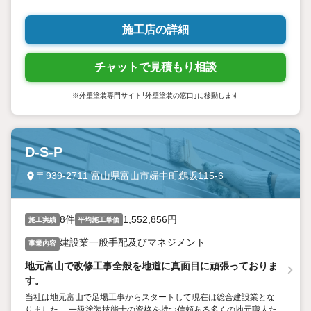
施工店の詳細
チャットで見積もり相談
※外壁塗装専門サイト「外壁塗装の窓口」に移動します
D-S-P
〒939-2711 富山県富山市婦中町鵜坂115-6
8件
1,552,856円
施工実績
平均施工単価
建設業一般手配及びマネジメント
事業内容
地元富山で改修工事全般を地道に真面目に頑張っておりま
す。
当社は地元富山で足場工事からスタートして現在は総合建設業とな
りました。 一級塗装技能士の資格を持つ信頼ある多くの地元職人た