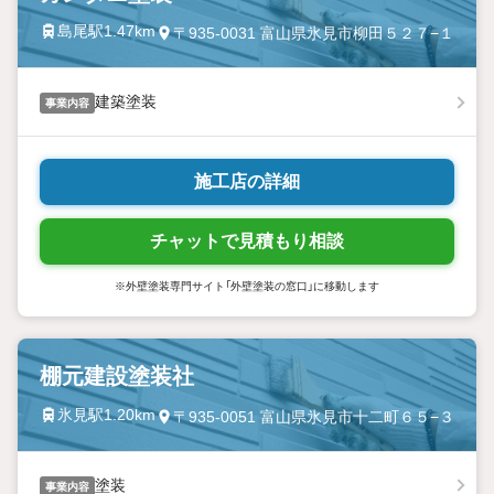
島尾駅1.47km
〒935-0031 富山県氷見市柳田５２７−１
建築塗装
事業内容
施工店の詳細
チャットで見積もり相談
※外壁塗装専門サイト「外壁塗装の窓口」に移動します
棚元建設塗装社
氷見駅1.20km
〒935-0051 富山県氷見市十二町６５−３
塗装
事業内容