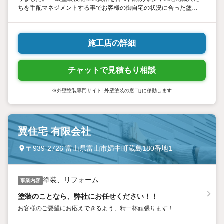
ちを手配マネジメントする事でお客様の御自宅の状況に合った塗装
工事を提案して参ります。
施工店の詳細
チャットで見積もり相談
※外壁塗装専門サイト「外壁塗装の窓口」に移動します
翼住宅 有限会社
〒939-2726 富山県富山市婦中町蔵島180番地1
塗装、リフォーム
事業内容
塗装のことなら、弊社にお任せください！！
お客様のご要望にお応えできるよう、精一杯頑張ります！