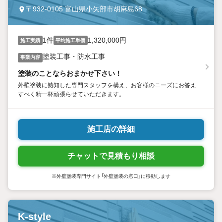
〒932-0105 富山県小矢部市胡麻島68
1件
1,320,000円
施工実績
平均施工単価
塗装工事・防水工事
事業内容
塗装のことならおまかせ下さい！
外壁塗装に熟知した専門スタッフを構え、お客様のニーズにお答え
すべく精一杯頑張らせていただきます。
施工店の詳細
チャットで見積もり相談
※外壁塗装専門サイト「外壁塗装の窓口」に移動します
K-style