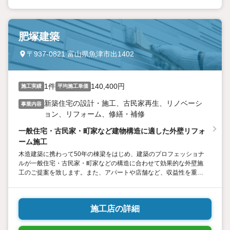
肥塚建築
〒937-0821 富山県魚津市出1402
1件
140,400円
施工実績
平均施工単価
新築住宅の設計・施工、古民家再生、リノベーシ
事業内容
ョン、リフォーム、修繕・補修
一般住宅・古民家・町家など建物構造に適した外壁リフォ
ーム施工
木造建築に携わって50年の棟梁をはじめ、建築のプロフェッショナ
ルが一般住宅・古民家・町家などの構造に合わせて効果的な外壁施
工のご提案を致します。また、アパートや店舗など、収益性を重視
した建物に対しても費用対効果の高いご提案をさせて頂いていま
す。
施工店の詳細