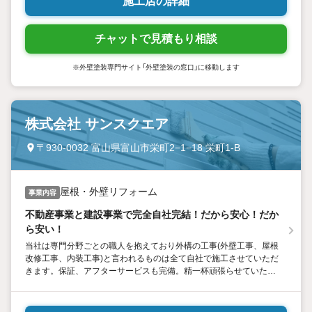
施工店の詳細
チャットで見積もり相談
※外壁塗装専門サイト「外壁塗装の窓口」に移動します
株式会社 サンスクエア
〒930-0032 富山県富山市栄町2−1−18 栄町1‐B
屋根・外壁リフォーム
事業内容
不動産事業と建設事業で完全自社完結！だから安心！だか
ら安い！
当社は専門分野ごとの職人を抱えており外構の工事(外壁工事、屋根
改修工事、内装工事)と言われるものは全て自社で施工させていただ
きます。保証、アフターサービスも完備。精一杯頑張らせていただ
きますのでお気軽にお問い合わせください。