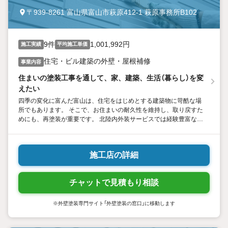
〒939-8261 富山県富山市萩原412-1 萩原事務所B102
9件
1,001,992円
施工実績
平均施工単価
住宅・ビル建築の外壁・屋根補修
事業内容
住まいの塗装工事を通して、家、建築、生活（暮らし）を変
えたい
四季の変化に富んだ富山は、住宅をはじめとする建築物に苛酷な場
所でもあります。 そこで、お住まいの耐久性を維持し、取り戻すた
めにも、再塗装が重要です。 北陸内外装サービスでは経験豊富な職
人が施工にあたり、 お客様に安心感と納得感を持っていただけるよ
う努めています。
施工店の詳細
チャットで見積もり相談
※外壁塗装専門サイト「外壁塗装の窓口」に移動します