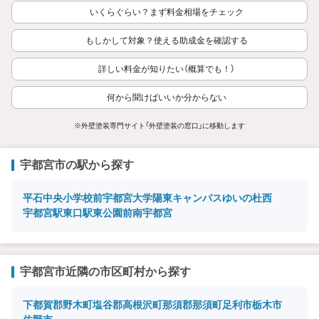
いくらぐらい？まず料金相場をチェック
もしかして対象？使える助成金を確認する
詳しい料金が知りたい（概算でも！）
何から聞けばいいか分からない
※外壁塗装専門サイト「外壁塗装の窓口」に移動します
宇都宮市の駅から探す
平石中央小学校前
宇都宮大学陽東キャンパス
ゆいの杜西
宇都宮駅東口
駅東公園前
南宇都宮
宇都宮市近隣の市区町村から探す
下都賀郡野木町
塩谷郡高根沢町
那須郡那須町
足利市
栃木市