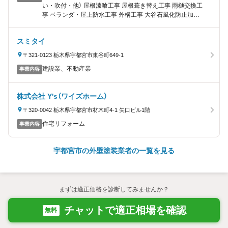
い・吹付・他） 屋根漆喰工事 屋根葺き替え工事 雨樋交換工
事 ベランダ・屋上防水工事 外構工事 大谷石風化防止加工
内装工事 太陽光発電・エコキュート取付 システムキッチ
ン・ユニットバス取付 その他雑工事（波板交換・雨樋清
スミタイ
掃・クラック補修・瓦止め工事）
〒321-0123 栃木県宇都宮市東谷町649-1
建設業、不動産業
事業内容
株式会社 Y's（ワイズホーム）
〒320-0042 栃木県宇都宮市材木町4-1 矢口ビル1階
住宅リフォーム
事業内容
宇都宮市の外壁塗装業者の一覧を見る
まずは適正価格を診断してみませんか？
チャットで適正相場を確認
無料