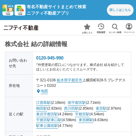
有名不動産サイトまとめて検索
詳しくは
こちら
ニフティ不動産アプリ
カンタン検索
閲覧履歴
マイページ
お気に入り
株式会社 結の詳細情報
0120-945-990
お問い合わ
「外壁塗装の窓口」につながります。株式会社 結を紹介して
せ先
ほしいとお伝えいただくとスムーズです。
〒321-0106
栃木県
宇都宮市
上横田町828-5 プレアデス
所在地
コートD202
地図
江曽島駅
(2.16km)
南宇都宮駅
(2.71km)
鶴田駅
(2.82km)
西川田駅
(2.85km)
雀宮駅
(2.97km)
近くの駅
東武宇都宮駅
(4.24km)
宇都宮駅
(4.54km)
宇都宮駅東口駅
(4.59km)
東宿郷駅
(4.63km)
駅東公園前駅
(4.77km)