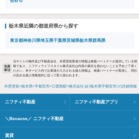
佐野市
栃木県近隣の都道府県から探す
東京都
神奈川県
埼玉県
千葉県
茨城県
栃木県
群馬県
当サイトの物件及び不動産会社、外壁塗装業者の情報は検索パートナーが提供している情
報であり、ニフティライフスタイル株式会社は内容の責任を負わないことを予めご了承く
免責
事項
ださい。本サービス内でお客様が入力される個人情報は、検索パートナーが取得し、同社
の定める個人情報規約に従って取り扱われます。
外壁塗装
栃木県
宇都宮市
江曽島駅
株式会社 結（栃木県宇都宮市）の詳細情報
ニフティ不動産
ニフティ不動産アプリ
＼Because／ ニフティ不動産
賃貸