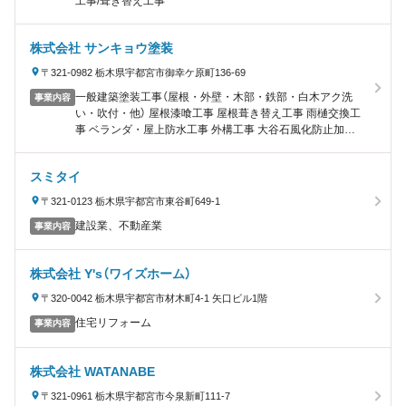
工事/葺き替え工事
株式会社 サンキョウ塗装
〒321-0982 栃木県宇都宮市御幸ケ原町136-69
一般建築塗装工事（屋根・外壁・木部・鉄部・白木アク洗
事業内容
い・吹付・他） 屋根漆喰工事 屋根葺き替え工事 雨樋交換工
事 ベランダ・屋上防水工事 外構工事 大谷石風化防止加工
内装工事 太陽光発電・エコキュート取付 システムキッチ
ン・ユニットバス取付 その他雑工事（波板交換・雨樋清
スミタイ
掃・クラック補修・瓦止め工事）
〒321-0123 栃木県宇都宮市東谷町649-1
建設業、不動産業
事業内容
株式会社 Y's（ワイズホーム）
〒320-0042 栃木県宇都宮市材木町4-1 矢口ビル1階
住宅リフォーム
事業内容
株式会社 WATANABE
〒321-0961 栃木県宇都宮市今泉新町111-7