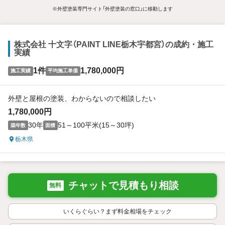
※外壁塗装専門サイト「外壁塗装の窓口」に移動します
株式会社 十文字（PAINT LINE栃木宇都宮）の成約・施工
実績
1件
1,780,000円
施工実績
平均施工単価
外壁と屋根の塗装、わからないので相談したい
1,780,000円
30年
51～100平米(15～30坪)
築年数
面積
栃木県
チャットで見積もり相談
無料
いくらぐらい？まず料金相場をチェック