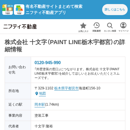
有名不動産サイトまとめて検索
詳しくは
こちら
ニフティ不動産アプリ
カンタン検索
閲覧履歴
マイページ
お気に入り
株式会社 十文字（PAINT LINE栃木宇都宮）の詳
細情報
0120-945-990
お問い合わ
「外壁塗装の窓口」につながります。株式会社 十文字（PAINT
せ先
LINE栃木宇都宮）を紹介してほしいとお伝えいただくとスム
ーズです。
〒329-1102
栃木県
宇都宮市
海道町156-10
所在地
地図
近くの駅
岡本駅
(1.74km)
事業内容
塗装工事
代表者
十文字 隆裕