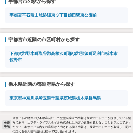
宇都宮市の駅から探す
宇都宮
平石
飛山城跡
陽東３丁目
鶴田
駅東公園前
宇都宮市近隣の市区町村から探す
下都賀郡野木町
塩谷郡高根沢町
那須郡那須町
足利市
栃木市
佐野市
栃木県近隣の都道府県から探す
東京都
神奈川県
埼玉県
千葉県
茨城県
栃木県
群馬県
当サイトの物件及び不動産会社、外壁塗装業者の情報は検索パートナーが提供している情
報であり、ニフティライフスタイル株式会社は内容の責任を負わないことを予めご了承く
免責
事項
ださい。本サービス内でお客様が入力される個人情報は、検索パートナーが取得し、同社
の定める個人情報規約に従って取り扱われます。