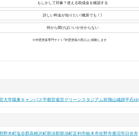
もしかして対象？使える助成金を確認する
詳しい料金が知りたい（概算でも！）
何から聞けばいいか分からない
※外壁塗装専門サイト「外壁塗装の窓口」に移動します
宮大学陽東キャンパス
宇都宮
雀宮
グリーンスタジアム前
飛山城跡
平石
ゆ
郡野木町
塩谷郡高根沢町
那須郡那須町
足利市
栃木市
佐野市
鹿沼市
日光市