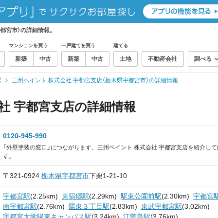
宇都宮市）の詳細情報。
マンションを買う
一戸建てを買う
建てる
新築
中古
新築
中古
土地
不動産会社
調べる
駅
三州ペイント 株式会社 宇都宮支店（栃木県宇都宮市）の詳細情報
社 宇都宮支店の詳細情報
0120-945-990
「外壁塗装の窓口」につながります。三州ペイント 株式会社 宇都宮支店を紹介し
す。
〒321-0924
栃木県
宇都宮市
下栗1-21-10
宇都宮駅
(2.25km)
東宿郷駅
(2.29km)
駅東公園前駅
(2.30km)
宇都宮
南宇都宮駅
(2.76km)
陽東３丁目駅
(2.83km)
東武宇都宮駅
(3.02km)
宇都宮大学陽東キャンパス駅
(3.24km)
江曽島駅
(3.76km)