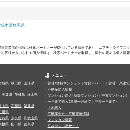
県
栃木県
群馬県
壁塗装業者の情報は検索パートナーが提供している情報であり、ニフティライフスタ
でお客様が入力される個人情報は、検索パートナーが取得し、同社の定める個人情報
メニュー
宮城県
秋田県
山形県
賃貸
（
賃貸マンション
｜
賃貸アパート
｜
賃貸一戸建て
不動産購入情報
千葉県
茨城県
栃木県
マンション購入
（
新築マンション
｜
中古マンション
）
一戸建て購入
（
新築一戸建て
｜
中古一戸建て
）
富山県
石川県
福井県
土地購入
三重県
不動産会社・不動産屋情報
滋賀県
奈良県
和歌山県
マンション情報
島根県
山口県
徳島県
住みやすい街サーチ