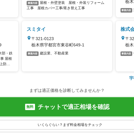
栃木
屋根・外壁塗装 屋根・外装リフォーム
事業内容
工事 屋根カバー工事/葺き替え工事
事業内容
スミタイ
株式会
〒321-0123
〒32
9
栃木県宇都宮市東谷町649-1
栃木
木部・鉄
建設業、不動産業
事業内容
事業内容
事 屋根
屋上防水
事 太陽
チン・ユ
宇
・雨樋清
まずは適正価格を診断してみませんか？
チャットで適正相場を確認
無料
いくらぐらい？まず料金相場をチェック