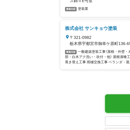
ス錦ⅡE号室
塗装業
事業内容
株式会社 サンキョウ塗装
〒321-0982
栃木県宇都宮市御幸ケ原町136-6
一般建築塗装工事（屋根・外壁・
事業内容
部・白木アク洗い・吹付・他） 屋根漆喰工
葺き替え工事 雨樋交換工事 ベランダ・
工事 外構工事 大谷石風化防止加工 内装工
光発電・エコキュート取付 システムキッ
ニットバス取付 その他雑工事（波板交換
掃・クラック補修・瓦止め工事）