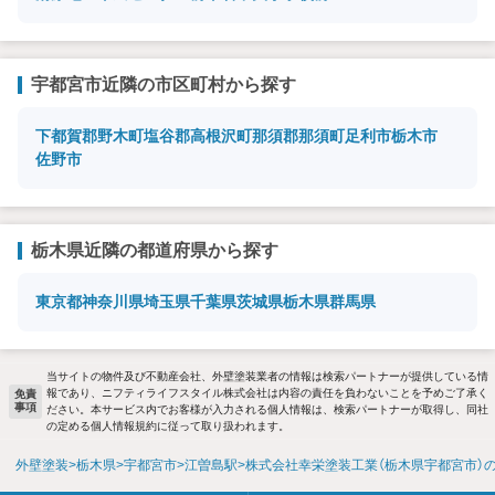
宇都宮市近隣の市区町村から探す
下都賀郡野木町
塩谷郡高根沢町
那須郡那須町
足利市
栃木市
佐野市
栃木県近隣の都道府県から探す
東京都
神奈川県
埼玉県
千葉県
茨城県
栃木県
群馬県
当サイトの物件及び不動産会社、外壁塗装業者の情報は検索パートナーが提供している情
報であり、ニフティライフスタイル株式会社は内容の責任を負わないことを予めご了承く
免責
事項
ださい。本サービス内でお客様が入力される個人情報は、検索パートナーが取得し、同社
の定める個人情報規約に従って取り扱われます。
外壁塗装
栃木県
宇都宮市
江曽島駅
株式会社幸栄塗装工業（栃木県宇都宮市）