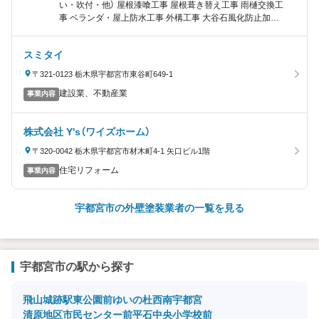
い・吹付・他） 屋根漆喰工事 屋根葺き替え工事 雨樋交換工
事 ベランダ・屋上防水工事 外構工事 大谷石風化防止加工
内装工事 太陽光発電・エコキュート取付 システムキッチ
ン・ユニットバス取付 その他雑工事（波板交換・雨樋清
スミタイ
掃・クラック補修・瓦止め工事）
〒321-0123 栃木県宇都宮市東谷町649-1
建設業、不動産業
事業内容
株式会社 Y's（ワイズホーム）
〒320-0042 栃木県宇都宮市材木町4-1 矢口ビル1階
住宅リフォーム
事業内容
宇都宮市の外壁塗装業者の一覧を見る
宇都宮市の駅から探す
飛山城跡
駅東公園前
ゆいの杜西
南宇都宮
清原地区市民センター前
平石中央小学校前