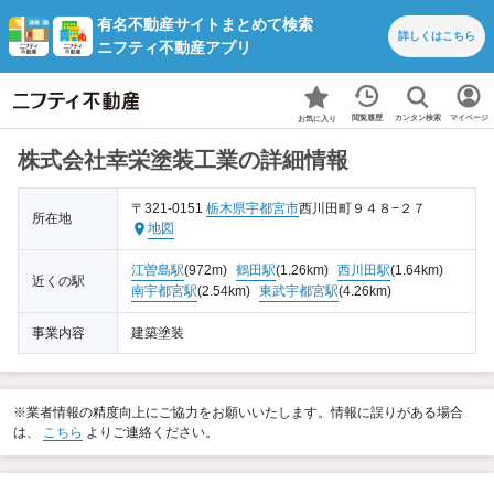
有名不動産サイトまとめて検索
詳しくは
こちら
ニフティ不動産アプリ
カンタン検索
閲覧履歴
マイページ
お気に入り
株式会社幸栄塗装工業の詳細情報
〒321-0151
栃木県
宇都宮市
西川田町９４８−２７
所在地
地図
江曽島駅
(972m)
鶴田駅
(1.26km)
西川田駅
(1.64km)
近くの駅
南宇都宮駅
(2.54km)
東武宇都宮駅
(4.26km)
事業内容
建築塗装
※業者情報の精度向上にご協力をお願いいたします。情報に誤りがある場合
は、
こちら
よりご連絡ください。