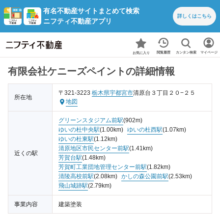
有名不動産サイトまとめて検索
詳しくは
こちら
ニフティ不動産アプリ
カンタン検索
閲覧履歴
マイページ
お気に入り
有限会社ケニーズペイントの詳細情報
〒321-3223
栃木県
宇都宮市
清原台３丁目２０−２５
所在地
地図
グリーンスタジアム前駅
(902m)
ゆいの杜中央駅
(1.00km)
ゆいの杜西駅
(1.07km)
ゆいの杜東駅
(1.12km)
清原地区市民センター前駅
(1.41km)
近くの駅
芳賀台駅
(1.48km)
芳賀町工業団地管理センター前駅
(1.82km)
清陵高校前駅
(2.08km)
かしの森公園前駅
(2.53km)
飛山城跡駅
(2.79km)
事業内容
建築塗装