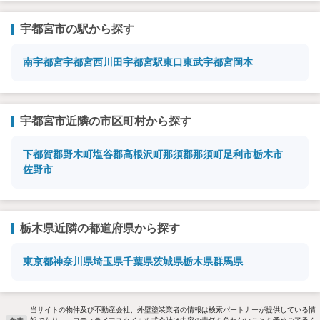
宇都宮市の駅から探す
南宇都宮
宇都宮
西川田
宇都宮駅東口
東武宇都宮
岡本
宇都宮市近隣の市区町村から探す
下都賀郡野木町
塩谷郡高根沢町
那須郡那須町
足利市
栃木市
佐野市
栃木県近隣の都道府県から探す
東京都
神奈川県
埼玉県
千葉県
茨城県
栃木県
群馬県
当サイトの物件及び不動産会社、外壁塗装業者の情報は検索パートナーが提供している情