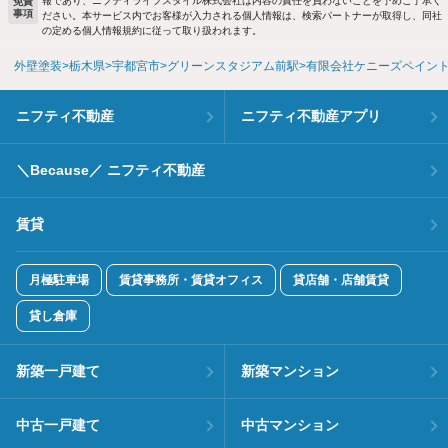
報であり、ニフティライフスタイル株式会社は内容の責任を負わないことを予めご了承く
免責
事項
ださい。本サービス内でお客様が入力される個人情報は、検索パートナーが取得し、同社
の定める個人情報規約に従って取り扱われます。
外壁塗装
栃木県
宇都宮市
グリーンスタジアム前駅
有限会社ケニーズペイント
ニフティ不動産
ニフティ不動産アプリ
＼Because／ ニフティ不動産
賃貸
月極駐車場
賃貸事務所・賃貸オフィス
貸店舗・店舗賃貸
貸し倉庫
新築一戸建て
新築マンション
中古一戸建て
中古マンション