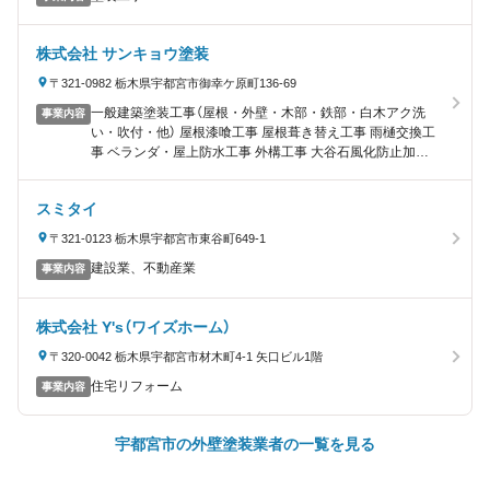
株式会社 サンキョウ塗装
〒321-0982 栃木県宇都宮市御幸ケ原町136-69
一般建築塗装工事（屋根・外壁・木部・鉄部・白木アク洗
事業内容
い・吹付・他） 屋根漆喰工事 屋根葺き替え工事 雨樋交換工
事 ベランダ・屋上防水工事 外構工事 大谷石風化防止加工
内装工事 太陽光発電・エコキュート取付 システムキッチ
ン・ユニットバス取付 その他雑工事（波板交換・雨樋清
スミタイ
掃・クラック補修・瓦止め工事）
〒321-0123 栃木県宇都宮市東谷町649-1
建設業、不動産業
事業内容
株式会社 Y's（ワイズホーム）
〒320-0042 栃木県宇都宮市材木町4-1 矢口ビル1階
住宅リフォーム
事業内容
宇都宮市の外壁塗装業者の一覧を見る