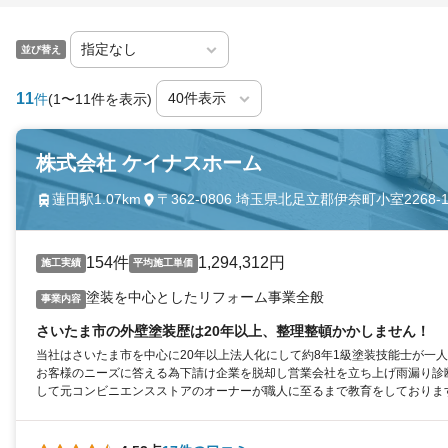
並び替え
11
件
(1〜11件を表示)
株式会社 ケイナスホーム
蓮田駅1.07km
〒362-0806 埼玉県北足立郡伊奈町小室2268-1
154件
1,294,312円
施工実績
平均施工単価
塗装を中心としたリフォーム事業全般
事業内容
さいたま市の外壁塗装歴は20年以上、整理整頓かかしません！
当社はさいたま市を中心に20年以上法人化にして約8年1級塗装技能士が一
お客様のニーズに答える為下請け企業を脱却し営業会社を立ち上げ雨漏り診
して元コンビニエンスストアのオーナーが職人に至るまで教育をしておりま