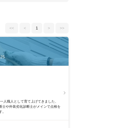
<<
<
1
>
>>
25
人一人職人として育て上げてきました、
断士や外装劣化診断士がメインで点検を
す。