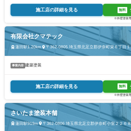
施工店の詳細を見る
無料
※外壁塗装専
有限会社クマテック
蓮田駅1.20km
〒362-0805 埼玉県北足立郡伊奈町栄６丁目
建築塗装
事業内容
施工店の詳細を見る
無料
※外壁塗装専
さいたま塗装本舗
蓮田駅919m
〒362-0806 埼玉県北足立郡伊奈町小室２２６