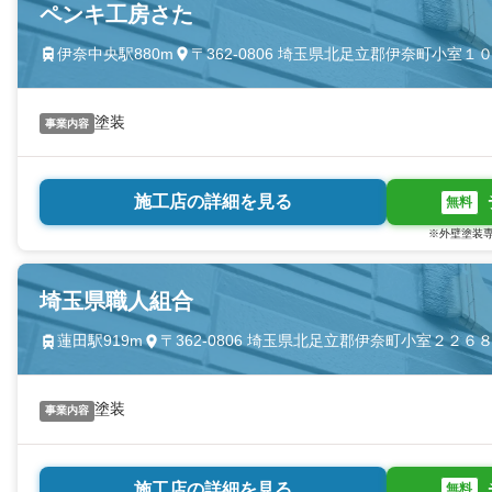
ペンキ工房さた
伊奈中央駅880m
〒362-0806 埼玉県北足立郡伊奈町小室１
塗装
事業内容
施工店の詳細を見る
無料
※外壁塗装専
埼玉県職人組合
蓮田駅919m
〒362-0806 埼玉県北足立郡伊奈町小室２２６
塗装
事業内容
施工店の詳細を見る
無料