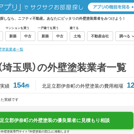
お探しなら、ニフティ不動産。あなたにピッタリの外壁塗装業者をみつけよう！
マンションを買う
一戸建てを買う
建てる
新築
中古
新築
中古
土地
不動産会社
調べる
壁塗装業者一覧
（埼玉県）の外壁塗装業者一覧
154
1
実績
件
北足立郡伊奈町の外壁塗装の費用相場
じた実績です
足立郡伊奈町の外壁塗装の優良業者に見積もり相談
※外壁塗装専門サイト「外壁塗装の窓口」に移動します