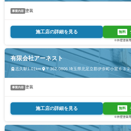
塗装
事業内容
施工店の詳細を見る
無料
※外壁塗装専
有限会社アーネスト
志久駅1.01km
〒362-0806 埼玉県北足立郡伊奈町小室６３２
塗装
事業内容
施工店の詳細を見る
無料
※外壁塗装専