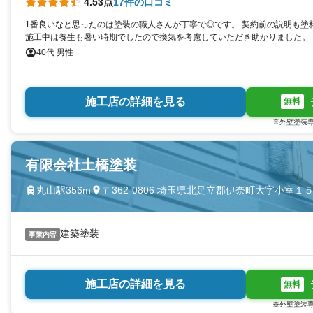
4.53点
17件の口コミ
1番良いなと思ったのは塗装の職人さんが丁寧で◎です。 契約前の説明も塗
施工中は養生も暑い時期でしたので換気を考慮していただき助かりました。
40代 男性
施工店の詳細を見る
無料
※外壁塗装専
有限会社土橋塗装
丸山駅356m
〒362-0806 埼玉県北足立郡伊奈町大字小室１
建築塗装
事業内容
施工店の詳細を見る
無料
※外壁塗装専