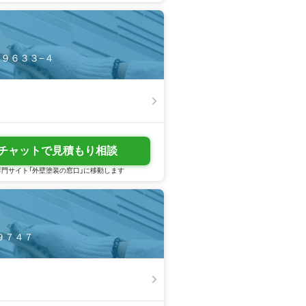
室９６３３−４
チャットで見積もり相談
門サイト「外壁塗装の窓口」に移動します
室９７４７