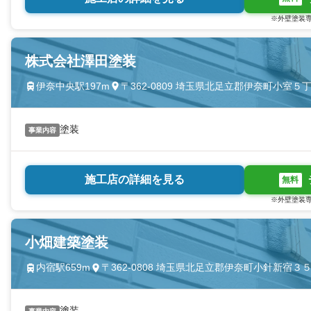
※外壁塗装専
株式会社澤田塗装
伊奈中央駅197m
〒362-0809 埼玉県北足立郡伊奈町小室５
塗装
事業内容
施工店の詳細を見る
無料
※外壁塗装専
小畑建築塗装
内宿駅659m
〒362-0808 埼玉県北足立郡伊奈町小針新宿３
塗装