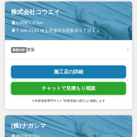
株式会社コウエイ
白岡駅1.57km
〒349-0141 埼玉県蓮田市西新宿６丁目１１
塗装
事業内容
施工店の詳細
チャットで見積もり相談
※外壁塗装専門サイト「外壁塗装の窓口」に移動します
(株)ナガシマ
蓮田駅829m