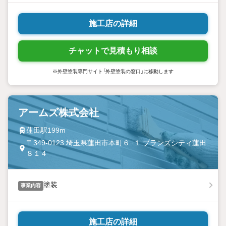
施工店の詳細
チャットで見積もり相談
※外壁塗装専門サイト「外壁塗装の窓口」に移動します
アームズ株式会社
蓮田駅199m
〒349-0123 埼玉県蓮田市本町６−１ ブランズシティ蓮田
８１４
塗装
事業内容
施工店の詳細