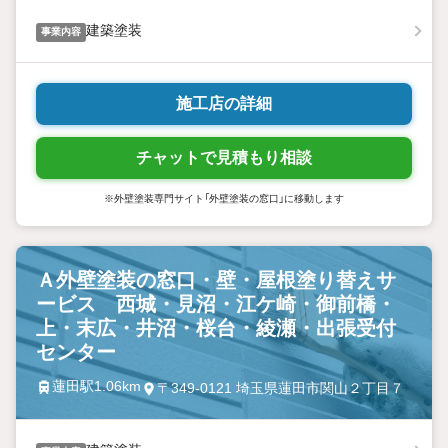
建築塗装
事業内容
施工店の詳細
チャットで見積もり相談
※外壁塗装専門サイト「外壁塗装の窓口」に移動します
Ａ外壁塗装の窓口・壁・屋根塗り替えサ
ービス 西城・見沼・江ケ崎・御前橋・
上・末広・井沼・桜台・綾瀬・出張受付
センター
蓮田駅1.06km
〒349-0121 埼玉県蓮田市関山２丁目７