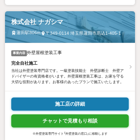
株式会社 ナガシマ
蓮田駅806m
〒349-0114 埼玉県蓮田市馬込1-405-1
外壁屋根塗装工事
事業内容
完全自社施工
当社は外壁塗装専門店です。一級塗装技能士 外壁診断士 外壁ア
ドバイザーの有資格者がいます。外壁屋根塗装工事は、お家を守る
大切な役割があります。お客様のあったプランで施工いたします。
施工店の詳細
チャットで見積もり相談
※外壁塗装専門サイト「外壁塗装の窓口」に移動します