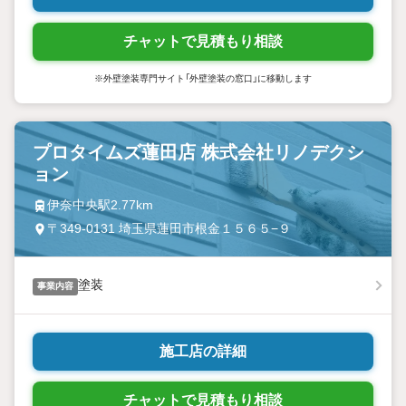
チャットで見積もり相談
※外壁塗装専門サイト「外壁塗装の窓口」に移動します
プロタイムズ蓮田店 株式会社リノデクシ
ョン
伊奈中央駅2.77km
〒349-0131 埼玉県蓮田市根金１５６５−９
塗装
事業内容
施工店の詳細
チャットで見積もり相談