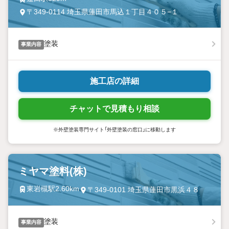
〒349-0114 埼玉県蓮田市馬込１丁目４０５−１
塗装
事業内容
施工店の詳細
チャットで見積もり相談
※外壁塗装専門サイト「外壁塗装の窓口」に移動します
ミヤマ塗料(株)
東岩槻駅2.60km
〒349-0101 埼玉県蓮田市黒浜４８
塗装
事業内容