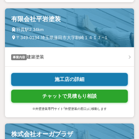
有限会社平岩塗装
羽貫駅2.34km
〒349-0134 埼玉県蓮田市大字駒崎１４１７−１
建築塗装
事業内容
施工店の詳細
チャットで見積もり相談
※外壁塗装専門サイト「外壁塗装の窓口」に移動します
株式会社オーガプラザ