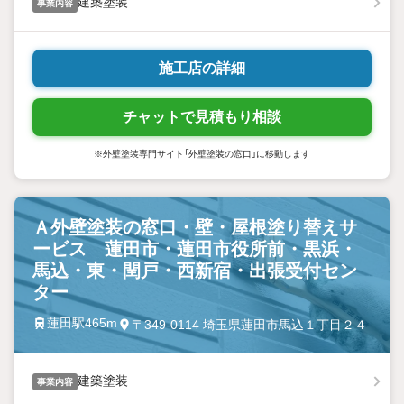
建築塗装
事業内容
施工店の詳細
チャットで見積もり相談
※外壁塗装専門サイト「外壁塗装の窓口」に移動します
Ａ外壁塗装の窓口・壁・屋根塗り替えサ
ービス 蓮田市・蓮田市役所前・黒浜・
馬込・東・閏戸・西新宿・出張受付セン
ター
蓮田駅465m
〒349-0114 埼玉県蓮田市馬込１丁目２４
建築塗装
事業内容