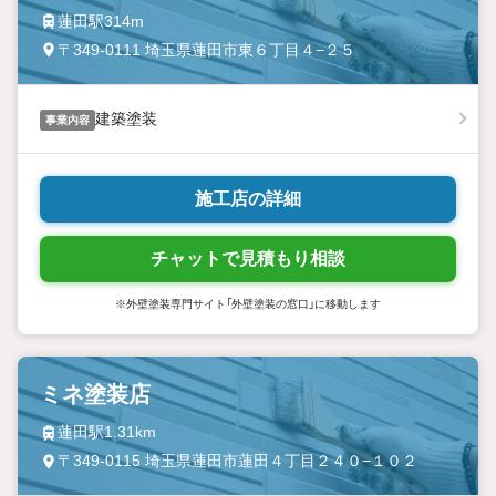
蓮田駅314m
〒349-0111 埼玉県蓮田市東６丁目４−２５
建築塗装
事業内容
施工店の詳細
チャットで見積もり相談
※外壁塗装専門サイト「外壁塗装の窓口」に移動します
ミネ塗装店
蓮田駅1.31km
〒349-0115 埼玉県蓮田市蓮田４丁目２４０−１０２