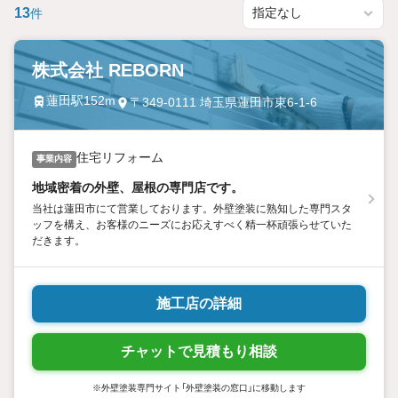
13
件
株式会社 REBORN
蓮田駅152m
〒349-0111 埼玉県蓮田市東6-1-6
住宅リフォーム
事業内容
地域密着の外壁、屋根の専門店です。
当社は蓮田市にて営業しております。外壁塗装に熟知した専門スタ
ッフを構え、お客様のニーズにお応えすべく精一杯頑張らせていた
だきます。
施工店の詳細
チャットで見積もり相談
※外壁塗装専門サイト「外壁塗装の窓口」に移動します