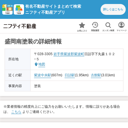
有名不動産サイトまとめて検索
詳しくは
こちら
ニフティ不動産アプリ
カンタン検索
閲覧履歴
マイページ
お気に入り
盛岡南塗装の詳細情報
〒028-3305
岩手県
紫波郡紫波町
日詰字下丸森１０２
所在地
−５
地図
近くの駅
紫波中央駅
(607m)
日詰駅
(1.95km)
古館駅
(3.01km)
事業内容
塗装
※業者情報の精度向上にご協力をお願いいたします。情報に誤りがある場合
は、
こちら
よりご連絡ください。