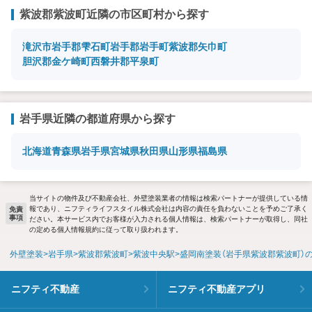
紫波郡紫波町近隣の市区町村から探す
滝沢市
岩手郡雫石町
岩手郡岩手町
紫波郡矢巾町
胆沢郡金ケ崎町
西磐井郡平泉町
岩手県近隣の都道府県から探す
北海道
青森県
岩手県
宮城県
秋田県
山形県
福島県
当サイトの物件及び不動産会社、外壁塗装業者の情報は検索パートナーが提供している情
報であり、ニフティライフスタイル株式会社は内容の責任を負わないことを予めご了承く
免責
事項
ださい。本サービス内でお客様が入力される個人情報は、検索パートナーが取得し、同社
の定める個人情報規約に従って取り扱われます。
外壁塗装
岩手県
紫波郡紫波町
紫波中央駅
盛岡南塗装（岩手県紫波郡紫波町）
ニフティ不動産
ニフティ不動産アプリ