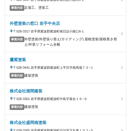
足場工、塗装工
事業内容
外壁塗装の窓口 岩手中央店
〒028-3317 岩手県紫波郡紫波町南日詰小路口6-1
外壁塗装/外壁張り替え(サイディング) 屋根塗装/屋根葺き替
事業内容
え/外装リフォーム全般
鷹觜塗装
〒028-3441 岩手県紫波郡紫波町上平沢字南馬場７３−１
建築塗装
事業内容
株式会社堀間建装
〒028-3301 岩手県紫波郡紫波町中島字落合１６−９
建築塗装
事業内容
株式会社盛岡南塗装
〒028-3305 岩手県紫波郡紫波町日詰字下丸森１０２−５