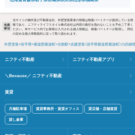
当サイトの物件及び不動産会社、外壁塗装業者の情報は検索パートナーが提供している情
報であり、ニフティライフスタイル株式会社は内容の責任を負わないことを予めご了承く
免責
事項
ださい。本サービス内でお客様が入力される個人情報は、検索パートナーが取得し、同社
の定める個人情報規約に従って取り扱われます。
外壁塗装
岩手県
紫波郡紫波町
古館駅
吉建塗装（岩手県紫波郡紫波町）の詳細
ニフティ不動産
ニフティ不動産アプリ
＼Because／ ニフティ不動産
賃貸
月極駐車場
賃貸事務所・賃貸オフィス
貸店舗・店舗賃貸
貸し倉庫