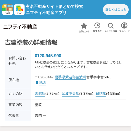
有名不動産サイトまとめて検索
詳しくは
こちら
ニフティ不動産アプリ
カンタン検索
閲覧履歴
マイページ
お気に入り
吉建塗装の詳細情報
0120-945-990
お問い合わ
「外壁塗装の窓口」につながります。吉建塗装を紹介してほし
せ先
いとお伝えいただくとスムーズです。
〒028-3447
岩手県
紫波郡紫波町
宮手字中宮50-1
所在地
地図
近くの駅
古館駅
(2.79km)
紫波中央駅
(3.37km)
日詰駅
(4.58km)
事業内容
塗装
代表者
吉岡 一