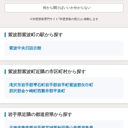
何から聞けばいいか分からない
※外壁塗装専門サイト「外壁塗装の窓口」に移動します
紫波郡紫波町の駅から探す
紫波中央
日詰
古館
紫波郡紫波町近隣の市区町村から探す
滝沢市
岩手郡雫石町
岩手郡岩手町
紫波郡矢巾町
胆沢郡金ケ崎町
西磐井郡平泉町
岩手県近隣の都道府県から探す
北海道
青森県
岩手県
宮城県
秋田県
山形県
福島県