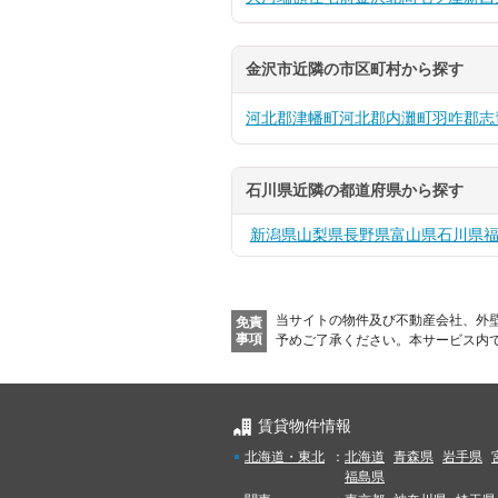
金沢市近隣の市区町村から探す
河北郡津幡町
河北郡内灘町
羽咋郡志
石川県近隣の都道府県から探す
新潟県
山梨県
長野県
富山県
石川県
当サイトの物件及び不動産会社、外
免責
事項
予めご了承ください。
本サービス内
賃貸物件情報
北海道・東北
：
北海道
青森県
岩手県
福島県