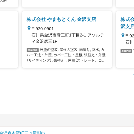
株式会社 やまもとくん 金沢支店
株式会
沢支
〒920-0901
石川県金沢市彦三町1丁目2-1 アソルテ
〒92
ィ金沢彦三1F
石川
外壁の塗装, 屋根の塗装, 雨漏り, 防水, カ
事業内容
事業内容
バー工法：外壁, カバー工法：屋根, 張替え：外壁
（サイディング）, 張替え：屋根（ストレート、コロ
ニアルなど）, 葺替え：瓦屋根, 全面貼替え, リフォ
ーム工事
金沢
森本
野町
三ツ屋
割出