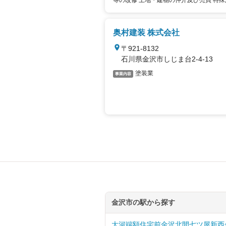
等の改修 土地・建物の仲介及び売買 特殊洗剤の
製造・販売"
奥村建装 株式会社
〒921-8132
石川県金沢市しじま台2-4-13
塗装業
事業内容
金沢市の駅から探す
大河端
額住宅前
金沢
北間
七ツ屋
新西