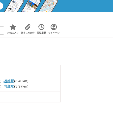
お気に入り
保存した条件
閲覧履歴
マイページ
)
磯部駅
(3.40km)
)
内灘駅
(3.97km)