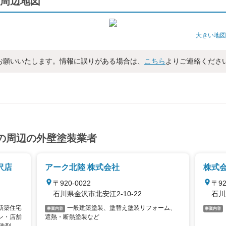
周辺地図
大きい地図
お願いいたします。情報に誤りがある場合は、
こちら
よりご連絡くださ
の周辺の外壁塗装業者
沢店
アーク北陸 株式会社
株式会
〒920-0022
〒92
石川県金沢市北安江2-10-22
石川
一般建築塗装、塗替え塗装リフォーム、
事業内容
事業内容
ン・店舗
遮熱・断熱塗装など