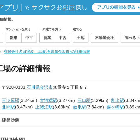
詳細情報。
マンションを買う
一戸建てを買う
建てる
新築
中古
新築
中古
土地
不動産会社
調べる
有限会社名田塗装 工場（石川県金沢市）の詳細情報
工場の詳細情報
〒920-0333
石川県
金沢市
無量寺１丁目８７
三ツ屋駅
(3.24km)
大河端駅
(3.27km)
三口駅
(3.29km)
割出駅
(3.34km
北間駅
(3.47km)
上諸江駅
(3.63km)
蚊爪駅
(3.84km)
粟ヶ崎駅
(3.89km
建築塗装