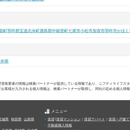
賀町
羽咋郡宝達志水町
鹿島郡中能登町
七尾市
小松市
加賀市
羽咋市
かほく
福井県
壁塗装業者の情報は検索パートナーが提供している情報であり、ニフティライフスタ
でお客様が入力される個人情報は、検索パートナーが取得し、同社の定める個人情報
メニュー
宮城県
秋田県
山形県
賃貸
（
賃貸マンション
｜
賃貸アパート
｜
賃貸一戸建て
不動産購入情報