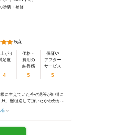
の塗装・補修
5点
仕上がり
価格・
保証や
満足度
費用の
アフター
納得感
サービス
4
5
5
屋根に生えていた苔や泥等が軒樋に
。只、竪樋迄して頂いたかわ分か
か確認できれば良いと思っていま
見る
た時間より遅れてきたので、やは
か。