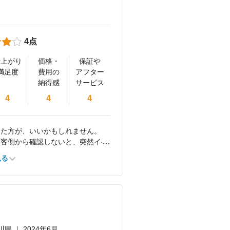
4点
仕上がり
価格・
保証や
満足度
費用の
アフター
納得感
サービス
4
4
4
した方が、いいかもしれません。
顧客側から確認しないと、突然イベ
の点を除けば、満足する仕上がり
見る
川県 ｜ 2024年6月