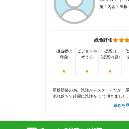
施工内容：屋根
総合評価
担当者の
ビジョンや
提案力
印象
考え方
（提案内容）
5
5
5
屋根塗装の為、洗浄からスタートだが、
流れ落ちて綺麗に洗浄を して頂きました
りません。雨が降った時詰にまりがない
続きを
す。 初日の足場組立の時間帯が連絡有っ
り時間帯は厳守すべきではないでしょう