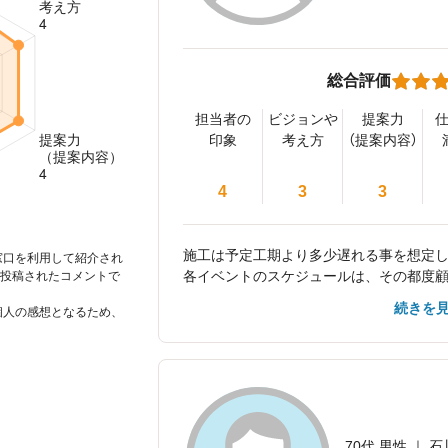
総合評価
担当者の
ビジョンや
提案力
印象
考え方
（提案内容）
4
3
3
施工は予定工期より多少遅れる事を想定
窓口を利用して紹介され
各イベントのスケジュールは、その都度
投稿されたコメントで
ントが始まるので、注意が必要です。 そ
続きを
個人の感想となるため、
になります。
70代 男性 ｜ 石