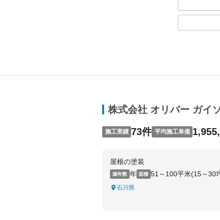
株式会社 オリバー ガイ
73件
1,955
施工実績
平均施工単価
屋根の塗装
年
51～100平米(15～30
築年数
面積
石川県