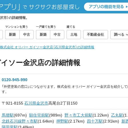
金沢市）の詳細情報。
マンションを買う
一戸建てを買う
建てる
新築
中古
新築
中古
土地
不動産会社
調べる
株式会社 オリバー ガイソー金沢店（石川県金沢市）の詳細情報
ガイソー金沢店の詳細情報
0120-945-990
「外壁塗装の窓口」につながります。株式会社 オリバー ガイソー金沢店を紹介し
す。
〒921-8155
石川県
金沢市
高尾台2丁目150
馬替駅
(697m)
額住宅前駅
(989m)
野々市工大前駅
(1.22km)
乙丸駅
(1
北鉄石川線野々市駅
(1.64km)
押野駅
(2.17km)
四十万駅
(2.91km)
新
陽羽里駅
(3.48km)