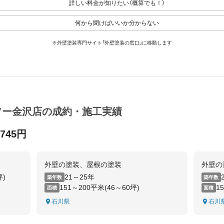
詳しい料金が知りたい（概算でも！）
何から聞けばいいか分からない
※外壁塗装専門サイト「外壁塗装の窓口」に移動します
ソー金沢店の成約・施工実績
,745円
外壁の塗装、屋根の塗装
外壁の
坪)
21～25年
築年数
築年数
151～200平米(46～60坪)
1
面積
面積
石川県
石川