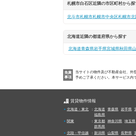
札幌市白石区近隣の市区町村から探
北斗市
札幌市
札幌市中央区
札幌市北
北海道近隣の都道府県から探す
北海道
青森県
岩手県
宮城県
秋田県
当サイトの物件及び不動産会社、外
免責
事項
予めご了承ください。
本サービス内
賃貸物件情報
北海道・東北
：
北海道
青森県
岩手県
福島県
関東
：
東京都
神奈川県
埼玉県
群馬県
北陸・甲信越
：
新潟県
山梨県
長野県