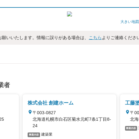
大きい地図
お願いいたします。情報に誤りがある場合は、
こちら
よりご連絡くださ
業者
株式会社 創建ホーム
工藤
〒003-0827
〒00
25
北海道札幌市白石区菊水元町7条1丁目8-
北海
24
事業内容
建築業
事業内容