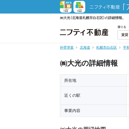
㈱大光（北海道札幌市白石区）の詳細情報。
借りる
賃貸
外壁塗装
北海道
札幌市白石区
平
㈱大光の詳細情報
所在地
近くの駅
事業内容