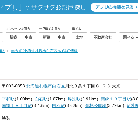
マンションを買う
一戸建てを買う
建てる
新築
中古
新築
中古
土地
不動産会社
調べる
和駅
㈱大光（北海道札幌市白石区）の詳細情報
〒003-0853
北海道
札幌市白石区
川北３条１丁目８−２３ 大光
平和駅
(1.60km)
白石駅
(1.87km)
厚別駅
(2.91km)
南郷１３丁目駅
(3.
南郷１８丁目駅
(3.43km)
白石駅
(3.62km)
森林公園駅
(3.79km)
新札
塗装