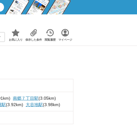
お気に入り
保存した条件
閲覧履歴
マイページ
01km)
南郷７丁目駅
(3.05km)
幌駅
(3.92km)
大谷地駅
(3.98km)