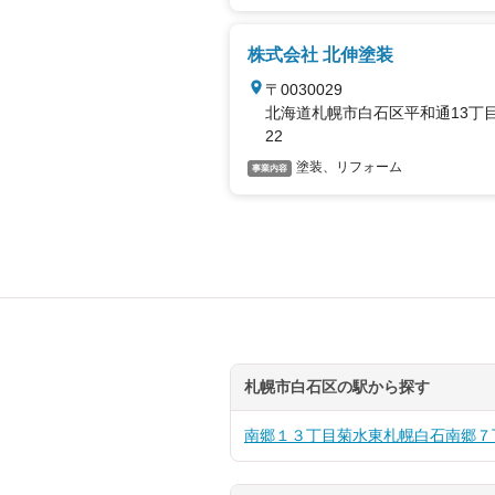
株式会社 北伸塗装
〒0030029
北海道札幌市白石区平和通13丁目
22
塗装、リフォーム
事業内容
札幌市白石区の駅から探す
南郷１３丁目
菊水
東札幌
白石
南郷７