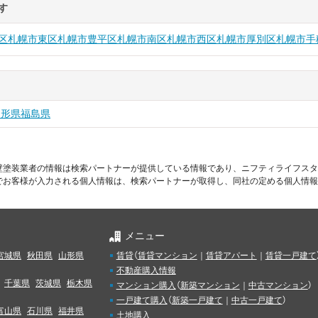
す
区
札幌市東区
札幌市豊平区
札幌市南区
札幌市西区
札幌市厚別区
札幌市手
山形県
福島県
壁塗装業者の情報は検索パートナーが提供している情報であり、ニフティライフスタ
でお客様が入力される個人情報は、検索パートナーが取得し、同社の定める個人情報
メニュー
宮城県
秋田県
山形県
賃貸
（
賃貸マンション
｜
賃貸アパート
｜
賃貸一戸建て
不動産購入情報
千葉県
茨城県
栃木県
マンション購入
（
新築マンション
｜
中古マンション
）
一戸建て購入
（
新築一戸建て
｜
中古一戸建て
）
富山県
石川県
福井県
土地購入