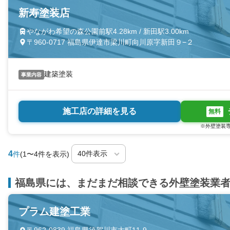
新寿塗装店
やながわ希望の森公園前駅4.28km / 新田駅3.00km
〒960-0717 福島県伊達市梁川町向川原字新田９−２
建築塗装
事業内容
施工店の詳細を見る
無料
※外壁塗装専
4
件
(1〜4件を表示)
福島県には、まだまだ相談できる外壁塗装業
プラム建塗工業