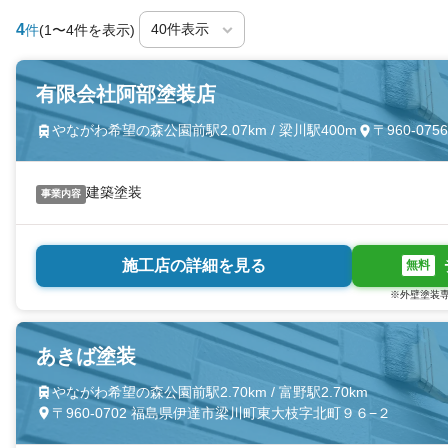
4
件
(1〜4件を表示)
有限会社阿部塗装店
やながわ希望の森公園前駅2.07km / 梁川駅400m
〒960-0
建築塗装
事業内容
施工店の詳細を見る
無料
※外壁塗装専
あきば塗装
やながわ希望の森公園前駅2.70km / 富野駅2.70km
〒960-0702 福島県伊達市梁川町東大枝字北町９６−２