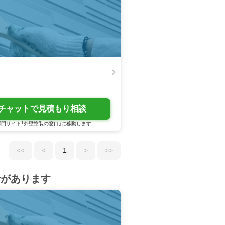
チャットで見積もり相談
門サイト「外壁塗装の窓口」に移動します
<<
<
1
>
>>
者があります