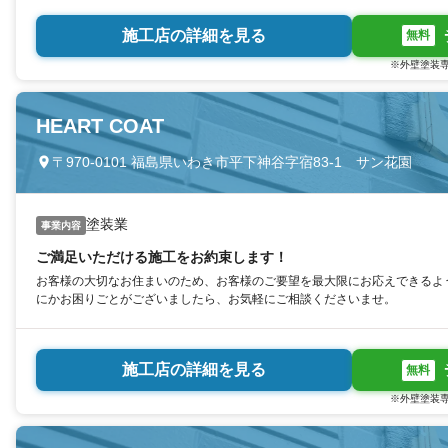
施工店の詳細を見る
無料
※外壁塗装専
HEART COAT
〒970-0101 福島県いわき市平下神谷字宿83-1 サン花園
塗装業
事業内容
ご満足いただける施工をお約束します！
お客様の大切なお住まいのため、お客様のご要望を最大限にお応えできるよ
にかお困りごとがございましたら、お気軽にご相談くださいませ。
施工店の詳細を見る
無料
※外壁塗装専