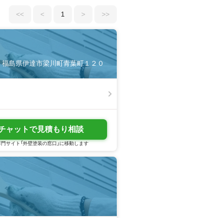
<<
<
1
>
>>
756 福島県伊達市梁川町青葉町１２０
チャットで見積もり相談
門サイト「外壁塗装の窓口」に移動します