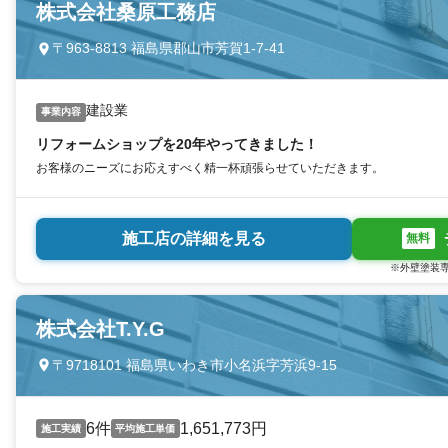
株式会社桑原工務店
〒963-8813 福島県郡山市芳賀1-7-41
建設業
事業内容
リフォームショップを20年やってきました！
お客様のニーズにお応えすべく精一杯頑張らせていただきます。
施工店の詳細を見る
無料
※外壁塗装専
株式会社T.Y.G
〒9718101 福島県いわき市小名浜字芳浜9-15
6件
1,651,773円
施工実績
平均施工単価