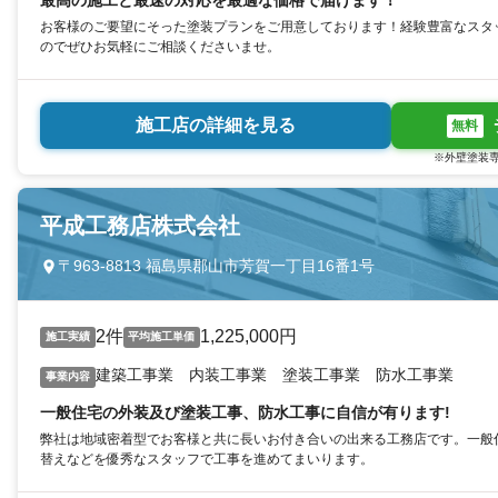
最高の施工と最速の対応を最適な価格で届けます！
お客様のご要望にそった塗装プランをご用意しております！経験豊富なスタ
のでぜひお気軽にご相談くださいませ。
施工店の詳細を見る
無料
※外壁塗装専
平成工務店株式会社
〒963-8813 福島県郡山市芳賀一丁目16番1号
2件
1,225,000円
施工実績
平均施工単価
建築工事業 内装工事業 塗装工事業 防水工事業
事業内容
一般住宅の外装及び塗装工事、防水工事に自信が有ります!
弊社は地域密着型でお客様と共に長いお付き合いの出来る工務店です。一般
替えなどを優秀なスタッフで工事を進めてまいります。