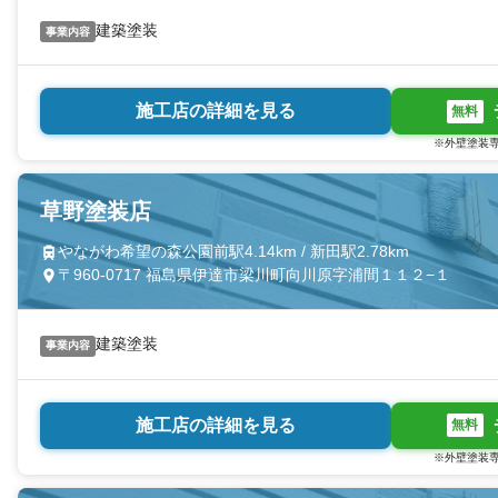
建築塗装
事業内容
施工店の詳細を見る
無料
※外壁塗装専
草野塗装店
やながわ希望の森公園前駅4.14km / 新田駅2.78km
〒960-0717 福島県伊達市梁川町向川原字浦間１１２−１
建築塗装
事業内容
施工店の詳細を見る
無料
※外壁塗装専