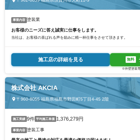
〒962-0839 福島県須賀川市大町11-9
塗装業
事業内容
お客様のニーズに答え誠実に仕事をします。
当社は、お客様の喜ばれる声を励みに精一杯仕事をさせて頂きます。
施工店の詳細を見る
無料
※外壁塗装専
株式会社 AKCIA
〒960-8055 福島県福島市野田町5丁目4-45 2階
9件
1,376,279円
施工実績
平均施工単価
塗装工事
事業内容