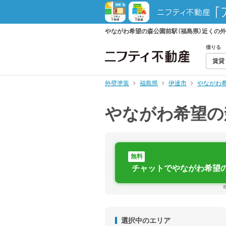
やながわ希望の森公園前駅（福島県）近くの
借りる
賃貸
外壁塗装
福島県
伊達市
やながわ
やながわ希望の
無料
チャットでやながわ希望
選択中のエリア