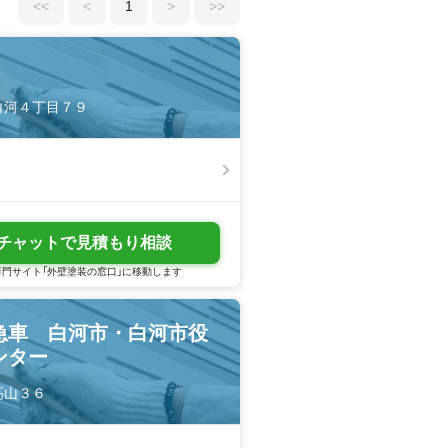
<<
<
1
>
>>
新白河４丁目７９
チャットで見積もり相談
門サイト「外壁塗装の窓口」に移動します
急車 白河市・白河市役
ンター
新高山３６