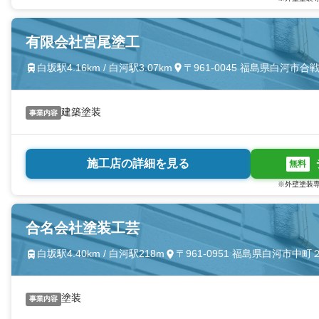
有限会社宮尾塗工
白坂駅4.16km / 白河駅3.07km
〒961-0045 福島県白河市合
建築塗装
事業内容
施工店の詳細を見る
無料
※外壁塗装専
合名会社塗装工芸
白坂駅4.40km / 白河駅218m
〒961-0951 福島県白河市中町
塗装
事業内容