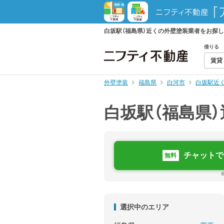
白坂駅（福島県）近くの外壁塗装業者をお探
借りる
賃貸
外壁塗装
福島県
白河市
白坂駅近
白坂駅（福島県
チャットで
無料
選択中のエリア