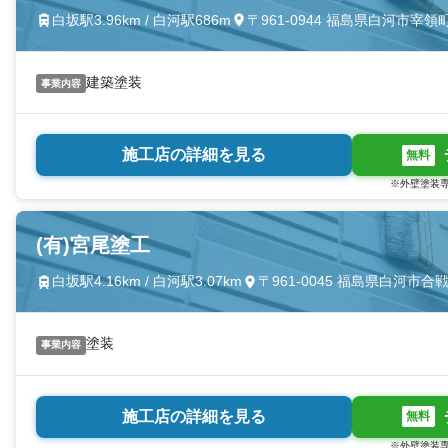
白坂駅3.96km / 白河駅686m
〒961-0944 福島県白河市宰領
建築塗装
事業内容
施工店の詳細を見る
無料
※外壁塗装専
(有)宮尾塗工
白坂駅4.16km / 白河駅3.07km
〒961-0045 福島県白河市合
塗装
事業内容
施工店の詳細を見る
無料
※外壁塗装専