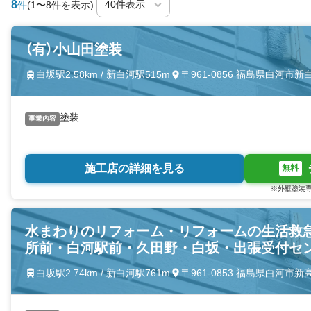
8
件
(1〜8件を表示)
（有）小山田塗装
白坂駅2.58km / 新白河駅515m
〒961-0856 福島県白河市
塗装
事業内容
施工店の詳細を見る
無料
※外壁塗装専
水まわりのリフォーム・リフォームの生活救
所前・白河駅前・久田野・白坂・出張受付セ
白坂駅2.74km / 新白河駅761m
〒961-0853 福島県白河市