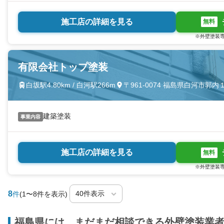
施工店の詳細を見る
無料
※外壁塗装専
有限会社トップ塗装
白坂駅4.80km / 白河駅266m
〒961-0074 福島県白河市郭
建築塗装
事業内容
施工店の詳細を見る
無料
※外壁塗装専
8
件
(1〜8件を表示)
福島県には、まだまだ相談できる外壁塗装業