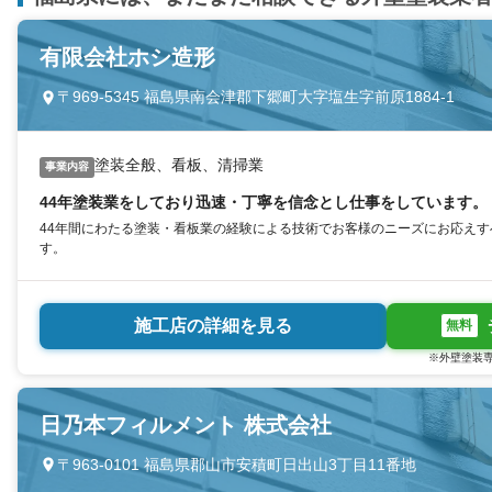
有限会社ホシ造形
〒969-5345 福島県南会津郡下郷町大字塩生字前原1884-1
塗装全般、看板、清掃業
事業内容
44年塗装業をしており迅速・丁寧を信念とし仕事をしています。
44年間にわたる塗装・看板業の経験による技術でお客様のニーズにお応え
す。
施工店の詳細を見る
無料
※外壁塗装専
日乃本フィルメント 株式会社
〒963-0101 福島県郡山市安積町日出山3丁目11番地