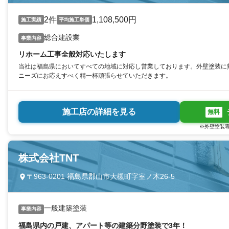
2件
1,108,500円
施工実績
平均施工単価
総合建設業
事業内容
リホーム工事全般対応いたします
当社は福島県においてすべての地域に対応し営業しております。外壁塗装に
ニーズにお応えすべく精一杯頑張らせていただきます。
施工店の詳細を見る
無料
※外壁塗装専
株式会社TNT
〒963-0201 福島県郡山市大槻町字室ノ木26-5
一般建築塗装
事業内容
福島県内の戸建、アパート等の建築分野塗装で3年！