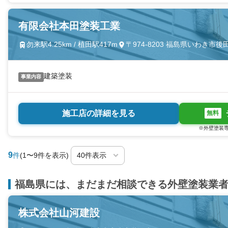
有限会社本田塗装工業
勿来駅4.25km / 植田駅417m
〒974-8203 福島県いわき市
建築塗装
事業内容
施工店の詳細を見る
無料
※外壁塗装専
9
件
(1〜9件を表示)
福島県には、まだまだ相談できる外壁塗装業
株式会社山河建設