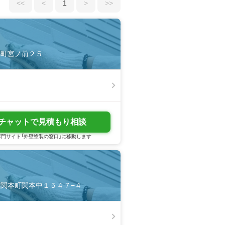
<<
<
1
>
>>
市錦町宮ノ前２５
チャットで見積もり相談
門サイト「外壁塗装の窓口」に移動します
城市関本町関本中１５４７−４