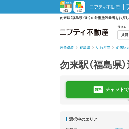
勿来駅（福島県）近くの外壁塗装業者をお探
借りる
賃貸
外壁塗装
福島県
いわき市
勿来駅
勿来駅（福島県
チャットで
無料
選択中のエリア