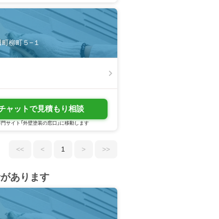
後田町柳町５−１
チャットで見積もり相談
門サイト「外壁塗装の窓口」に移動します
<<
<
1
>
>>
者があります