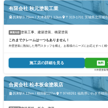
有限会社 秋元塗装工業
勿来駅3.75km / 大津港駅1.12km
〒319-1701 茨城県北茨城市
塗装工事、建築塗装、橋梁塗装
事業内容
これまでクレームは一つもありません！
外壁塗装に熟知した専門スタッフを構え、お客様のニーズにお応えすべく精
施工店の詳細を見る
無料
※外壁塗装専
合資会社 松本板金塗装店
勿来駅4.12km / 植田駅127m
〒9748261 福島県いわき市植田町