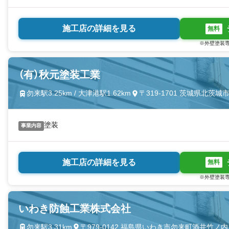
施工店の詳細を見る
無料
※外壁塗装専
（有）秋元塗装工業
勿来駅3.25km / 大津港駅1.62km
〒319-1701 茨城県北茨
塗装
事業内容
施工店の詳細を見る
無料
※外壁塗装専
いわき防蝕工業株式会社
勿来駅3.31km
〒979-0142 福島県いわき市勿来町酒井竹ノ