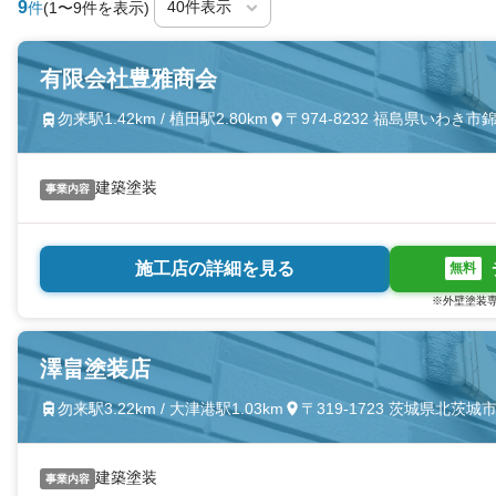
9
件
(1〜9件を表示)
有限会社豊雅商会
勿来駅1.42km / 植田駅2.80km
〒974-8232 福島県いわき
建築塗装
事業内容
施工店の詳細を見る
無料
※外壁塗装専
澤畠塗装店
勿来駅3.22km / 大津港駅1.03km
〒319-1723 茨城県北茨
建築塗装
事業内容