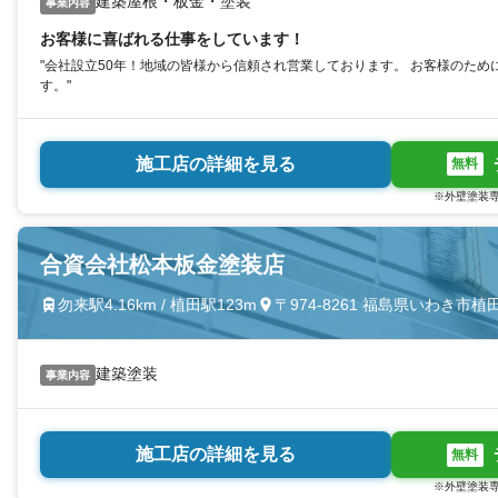
建築屋根・板金・塗装
事業内容
お客様に喜ばれる仕事をしています！
"会社設立50年！地域の皆様から信頼され営業しております。 お客様のた
す。"
施工店の詳細を見る
無料
※外壁塗装専
合資会社松本板金塗装店
勿来駅4.16km / 植田駅123m
〒974-8261 福島県いわき市
建築塗装
事業内容
施工店の詳細を見る
無料
※外壁塗装専