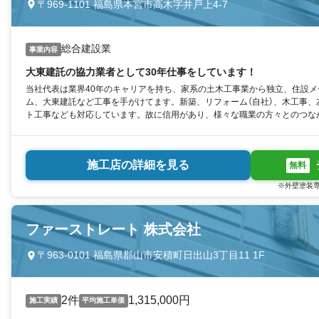
〒969-1101 福島県本宮市高木字井戸上4-7
総合建設業
事業内容
大東建託の協力業者として30年仕事をしています！
当社代表は業界40年のキャリアを持ち、家系の土木工事業から独立、住設
ム、大東建託など工事を手がけてます。新築、リフォーム（自社）、木工事
ト工事なども対応しています。故に信用があり、様々な職業の方々とのつな
施工店の詳細を見る
無料
※外壁塗装専
ファーストレート 株式会社
〒963-0101 福島県郡山市安積町日出山3丁目11 1F
2件
1,315,000円
施工実績
平均施工単価