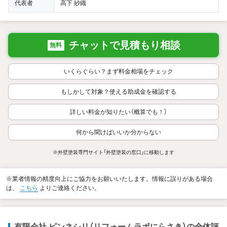
代表者
高下 紗織
チャットで見積もり相談
無料
いくらぐらい？まず料金相場をチェック
もしかして対象？使える助成金を確認する
詳しい料金が知りたい（概算でも！）
何から聞けばいいか分からない
※外壁塗装専門サイト「外壁塗装の窓口」に移動します
※業者情報の精度向上にご協力をお願いいたします。情報に誤りがある場合
は、
こちら
よりご連絡ください。
有限会社 ピンネシリ（リフォームラボにらさき）の全体評