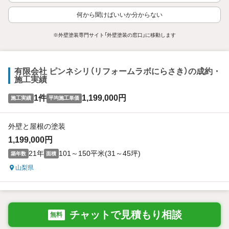
何から聞けばいいか分からない
※外壁塗装専門サイト「外壁塗装の窓口」に移動します
有限会社 ピンネシリ（リフォームラボにらさき）の成約・
施工実績
1件
1,199,000円
施工実績
平均施工単価
外壁と屋根の塗装
1,199,000円
21年
101～150平米(31～45坪)
築年数
面積
山梨県
チャットで見積もり相談
無料