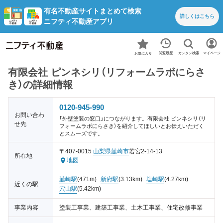
有名不動産サイトまとめて検索
詳しくは
こちら
ニフティ不動産アプリ
カンタン検索
閲覧履歴
マイページ
お気に入り
有限会社 ピンネシリ（リフォームラボにらさ
き）の詳細情報
0120-945-990
お問い合わ
「外壁塗装の窓口」につながります。有限会社 ピンネシリ（リ
せ先
フォームラボにらさき）を紹介してほしいとお伝えいただく
とスムーズです。
〒407-0015
山梨県
韮崎市
若宮2-14-13
所在地
地図
韮崎駅
(471m)
新府駅
(3.13km)
塩崎駅
(4.27km)
近くの駅
穴山駅
(5.42km)
事業内容
塗装工事業、建築工事業、土木工事業、住宅改修事業