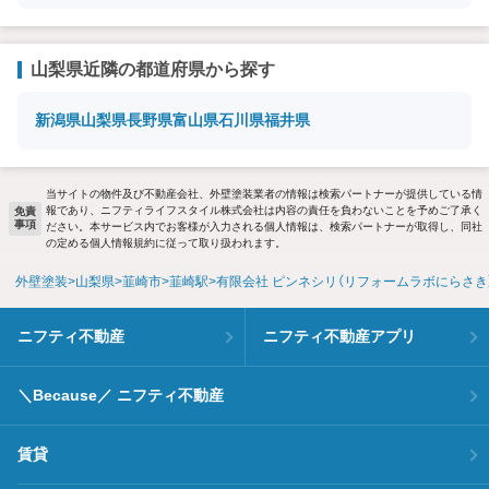
山梨県近隣の都道府県から探す
新潟県
山梨県
長野県
富山県
石川県
福井県
当サイトの物件及び不動産会社、外壁塗装業者の情報は検索パートナーが提供している情
報であり、ニフティライフスタイル株式会社は内容の責任を負わないことを予めご了承く
免責
事項
ださい。本サービス内でお客様が入力される個人情報は、検索パートナーが取得し、同社
の定める個人情報規約に従って取り扱われます。
外壁塗装
山梨県
韮崎市
韮崎駅
有限会社 ピンネシリ（リフォームラボにらさき
ニフティ不動産
ニフティ不動産アプリ
＼Because／ ニフティ不動産
賃貸