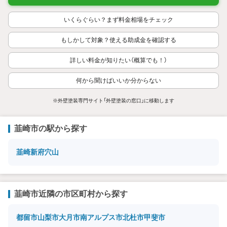
いくらぐらい？まず料金相場をチェック
もしかして対象？使える助成金を確認する
詳しい料金が知りたい（概算でも！）
何から聞けばいいか分からない
※外壁塗装専門サイト「外壁塗装の窓口」に移動します
韮崎市の駅から探す
韮崎
新府
穴山
韮崎市近隣の市区町村から探す
都留市
山梨市
大月市
南アルプス市
北杜市
甲斐市