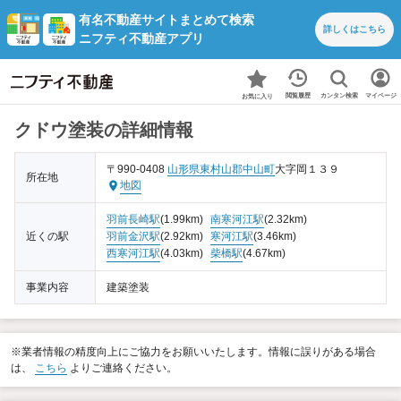
有名不動産サイトまとめて検索
詳しくは
こちら
ニフティ不動産アプリ
カンタン検索
閲覧履歴
マイページ
お気に入り
クドウ塗装の詳細情報
〒990-0408
山形県
東村山郡中山町
大字岡１３９
所在地
地図
羽前長崎駅
(1.99km)
南寒河江駅
(2.32km)
近くの駅
羽前金沢駅
(2.92km)
寒河江駅
(3.46km)
西寒河江駅
(4.03km)
柴橋駅
(4.67km)
事業内容
建築塗装
※業者情報の精度向上にご協力をお願いいたします。情報に誤りがある場合
は、
こちら
よりご連絡ください。