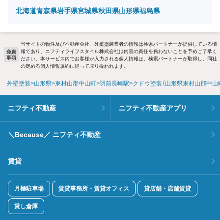
北海道
青森県
岩手県
宮城県
秋田県
山形県
福島県
当サイトの物件及び不動産会社、外壁塗装業者の情報は検索パートナーが提供している情
報であり、ニフティライフスタイル株式会社は内容の責任を負わないことを予めご了承く
免責
事項
ださい。本サービス内でお客様が入力される個人情報は、検索パートナーが取得し、同社
の定める個人情報規約に従って取り扱われます。
外壁塗装
山形県
東村山郡中山町
羽前長崎駅
クドウ塗装（山形県東村山郡中山
ニフティ不動産
ニフティ不動産アプリ
＼Because／ ニフティ不動産
賃貸
月極駐車場
賃貸事務所・賃貸オフィス
貸店舗・店舗賃貸
貸し倉庫