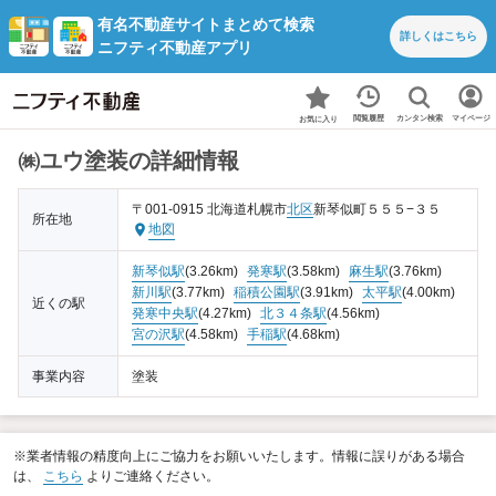
有名不動産サイトまとめて検索
詳しくは
こちら
ニフティ不動産アプリ
カンタン検索
閲覧履歴
マイページ
お気に入り
㈱ユウ塗装の詳細情報
〒001-0915 北海道札幌市
北区
新琴似町５５５−３５
所在地
地図
新琴似駅
(3.26km)
発寒駅
(3.58km)
麻生駅
(3.76km)
新川駅
(3.77km)
稲積公園駅
(3.91km)
太平駅
(4.00km)
近くの駅
発寒中央駅
(4.27km)
北３４条駅
(4.56km)
宮の沢駅
(4.58km)
手稲駅
(4.68km)
事業内容
塗装
※業者情報の精度向上にご協力をお願いいたします。情報に誤りがある場合
は、
こちら
よりご連絡ください。