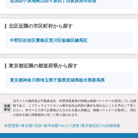
志茂
西ケ原
飛鳥山
西ヶ原四丁目
梶原
赤羽岩淵
北区近隣の市区町村から探す
中野区
杉並区
豊島区
荒川区
板橋区
練馬区
東京都近隣の都道府県から探す
東京都
神奈川県
埼玉県
千葉県
茨城県
栃木県
群馬県
当サイトの物件及び不動産会社、外壁塗装業者の情報は検索パートナーが提供している情
報であり、ニフティライフスタイル株式会社は内容の責任を負わないことを予めご了承く
免責
事項
ださい。本サービス内でお客様が入力される個人情報は、検索パートナーが取得し、同社
の定める個人情報規約に従って取り扱われます。
外壁塗装
東京都
北区
新琴似駅
㈱ユウ塗装（東京都北区）の詳細情報