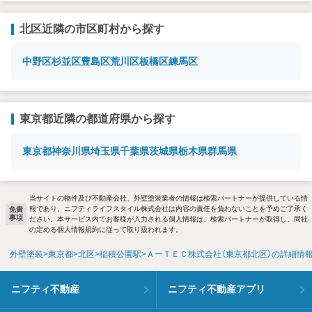
北区近隣の市区町村から探す
中野区
杉並区
豊島区
荒川区
板橋区
練馬区
東京都近隣の都道府県から探す
東京都
神奈川県
埼玉県
千葉県
茨城県
栃木県
群馬県
当サイトの物件及び不動産会社、外壁塗装業者の情報は検索パートナーが提供している情
報であり、ニフティライフスタイル株式会社は内容の責任を負わないことを予めご了承く
免責
事項
ださい。本サービス内でお客様が入力される個人情報は、検索パートナーが取得し、同社
の定める個人情報規約に従って取り扱われます。
外壁塗装
東京都
北区
稲積公園駅
ＡーＴＥＣ株式会社（東京都北区）の詳細情
ニフティ不動産
ニフティ不動産アプリ