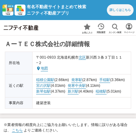
有名不動産サイトまとめて検索
詳しくは
こちら
ニフティ不動産アプリ
カンタン検索
閲覧履歴
マイページ
お気に入り
ＡーＴＥＣ株式会社の詳細情報
〒001-0933 北海道札幌市
北区
新川西３条３丁目１１
所在地
−２
地図
稲積公園駅
(2.66km)
発寒駅
(2.87km)
手稲駅
(3.36km)
近くの駅
宮の沢駅
(4.01km)
発寒中央駅
(4.11km)
新琴似駅
(4.37km)
新川駅
(4.40km)
稲穂駅
(5.01km)
事業内容
建築塗装
※業者情報の精度向上にご協力をお願いいたします。情報に誤りがある場合
は、
こちら
よりご連絡ください。