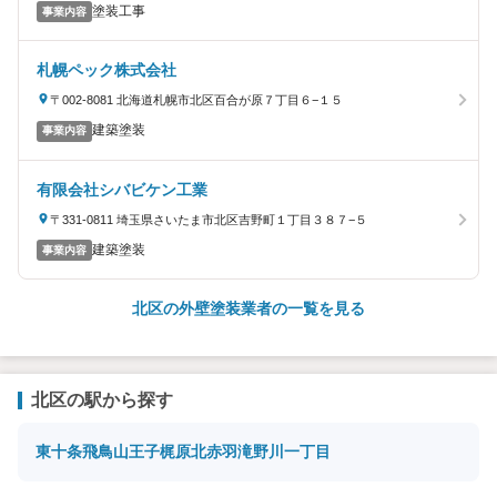
塗装工事
事業内容
札幌ペック株式会社
〒002-8081 北海道札幌市北区百合が原７丁目６−１５
建築塗装
事業内容
有限会社シバビケン工業
〒331-0811 埼玉県さいたま市北区吉野町１丁目３８７−５
建築塗装
事業内容
北区の外壁塗装業者の一覧を見る
北区の駅から探す
東十条
飛鳥山
王子
梶原
北赤羽
滝野川一丁目