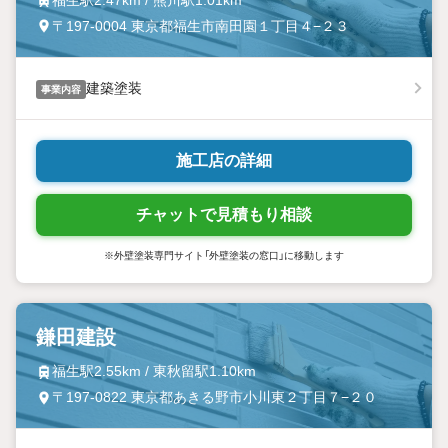
〒197-0004 東京都福生市南田園１丁目４−２３
建築塗装
事業内容
施工店の詳細
チャットで見積もり相談
※外壁塗装専門サイト「外壁塗装の窓口」に移動します
鎌田建設
福生駅2.55km / 東秋留駅1.10km
〒197-0822 東京都あきる野市小川東２丁目７−２０