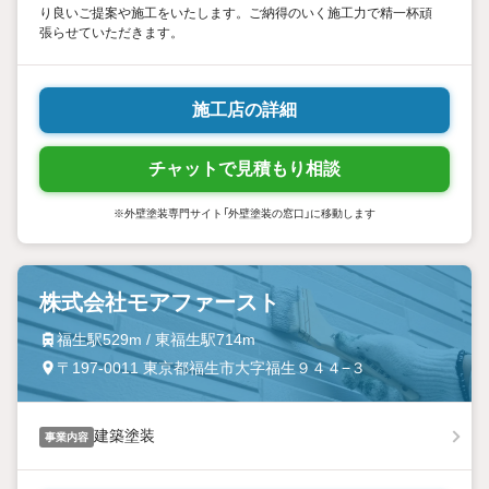
り良いご提案や施工をいたします。ご納得のいく施工力で精一杯頑
張らせていただきます。
施工店の詳細
チャットで見積もり相談
※外壁塗装専門サイト「外壁塗装の窓口」に移動します
株式会社モアファースト
福生駅529m / 東福生駅714m
〒197-0011 東京都福生市大字福生９４４−３
建築塗装
事業内容