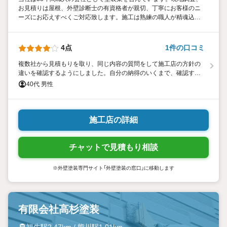
お見積りは屋根、外壁診断士の有資格者が親切、丁寧にお客様のニ
ーズにお応えすべくご対応致します。施工は熟練の職人が精魂込め
て行いますので、お任せてください。 現在、羽村市と西東京市に拠
点をおいて活動中です。
4点
1件の口コミ
複数社から見積もりを取り、同じ内容の質問をして施工店の方針の
違いを確認するようにしました。自分の納得のいくまで、確認する
ことが大事かと思います。毎日、進捗と明日何をするかの連絡もあ
40代 男性
り、安心して任せられました。
施工店の詳細
チャットで見積もり相談
※外壁塗装専門サイト「外壁塗装の窓口」に移動します
有限会社高杉塗装
福生駅2.47km / 熊川駅1.01km