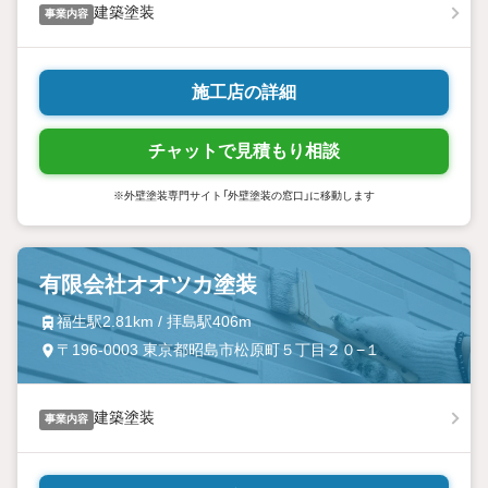
建築塗装
事業内容
施工店の詳細
チャットで見積もり相談
※外壁塗装専門サイト「外壁塗装の窓口」に移動します
有限会社オオツカ塗装
福生駅2.81km / 拝島駅406m
〒196-0003 東京都昭島市松原町５丁目２０−１
建築塗装
事業内容