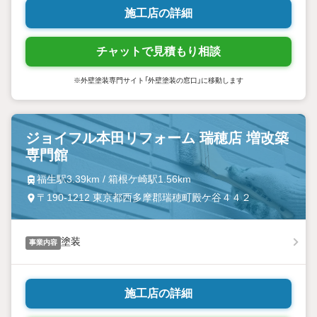
施工店の詳細
チャットで見積もり相談
※外壁塗装専門サイト「外壁塗装の窓口」に移動します
ジョイフル本田リフォーム 瑞穂店 増改築
専門館
福生駅3.39km / 箱根ケ崎駅1.56km
〒190-1212 東京都西多摩郡瑞穂町殿ケ谷４４２
塗装
事業内容
施工店の詳細