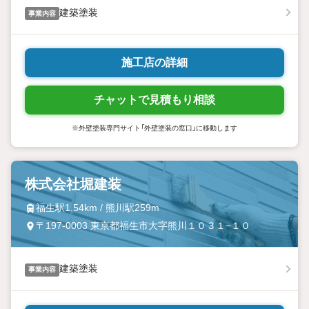
建築塗装
事業内容
施工店の詳細
チャットで見積もり相談
※外壁塗装専門サイト「外壁塗装の窓口」に移動します
株式会社堀建装
福生駅1.54km / 熊川駅259m
〒197-0003 東京都福生市大字熊川１０３１−１０
建築塗装
事業内容