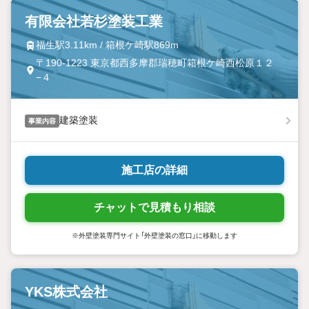
有限会社若杉塗装工業
福生駅3.11km / 箱根ケ崎駅869m
〒190-1223 東京都西多摩郡瑞穂町箱根ケ崎西松原１２
−４
建築塗装
事業内容
施工店の詳細
チャットで見積もり相談
※外壁塗装専門サイト「外壁塗装の窓口」に移動します
YKS株式会社