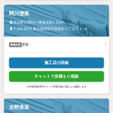
関川塗装
福生駅2.09km / 東福生駅1.63km
〒205-0022 東京都羽村市双葉町２丁目２１−８
塗装
事業内容
施工店の詳細
チャットで見積もり相談
※外壁塗装専門サイト「外壁塗装の窓口」に移動します
吉野美装