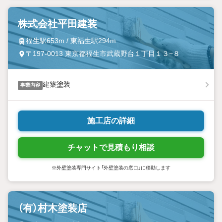
株式会社平田建装
福生駅653m / 東福生駅294m
〒197-0013 東京都福生市武蔵野台１丁目１３−８
建築塗装
事業内容
施工店の詳細
チャットで見積もり相談
※外壁塗装専門サイト「外壁塗装の窓口」に移動します
（有）村木塗装店