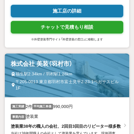
施工店の詳細
チャットで見積もり相談
※外壁塗装専門サイト「外壁塗装の窓口」に移動します
株式会社 美装（羽村市）
福生駅2.34km / 羽村駅1.28km
〒205-0013 東京都羽村市富士見平2-23-1ペガサスビル
1F
2件
990,000円
施工実績
平均施工単価
塗装業
事業内容
塗装業38年の職人の会社、2回目3回目のリピーター様多数
当社は38年間職人の会社として塗装業を営んでいます。現地調査、