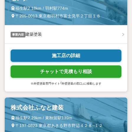
福生駅2.18km / 羽村駅774m
〒205-0013 東京都羽村市富士見平２丁目１８
建築塗装
事業内容
施工店の詳細
チャットで見積もり相談
※外壁塗装専門サイト「外壁塗装の窓口」に移動します
株式会社ふなと建装
福生駅2.29km / 東秋留駅139m
〒197-0823 東京都あきる野市野辺４２８−１２