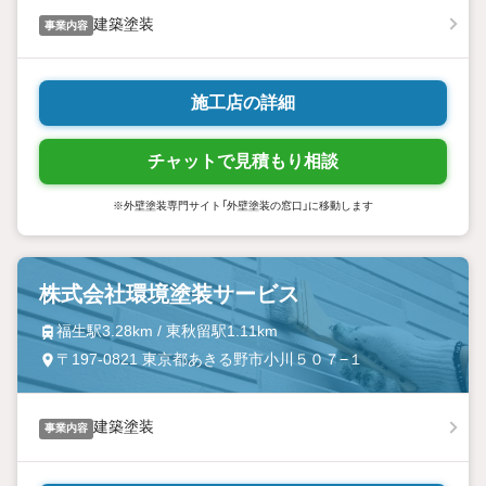
建築塗装
事業内容
施工店の詳細
チャットで見積もり相談
※外壁塗装専門サイト「外壁塗装の窓口」に移動します
株式会社環境塗装サービス
福生駅3.28km / 東秋留駅1.11km
〒197-0821 東京都あきる野市小川５０７−１
建築塗装
事業内容