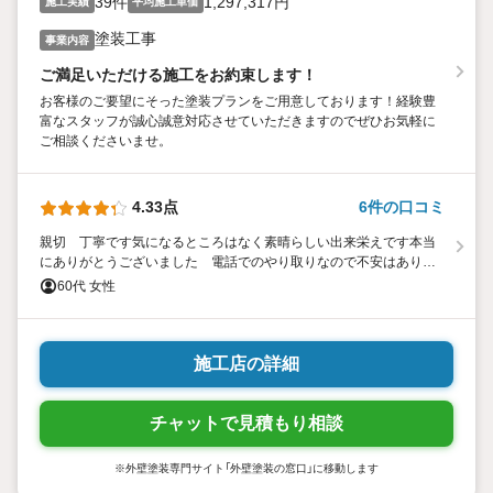
39件
1,297,317円
施工実績
平均施工単価
塗装工事
事業内容
ご満足いただける施工をお約束します！
お客様のご要望にそった塗装プランをご用意しております！経験豊
富なスタッフが誠心誠意対応させていただきますのでぜひお気軽に
ご相談くださいませ。
4.33点
6件の口コミ
親切 丁寧です気になるところはなく素晴らしい出来栄えです本当
にありがとうございました 電話でのやり取りなので不安はありま
したでも気になることはきちんとやり取りができ契約をお願いしま
60代 女性
した
施工店の詳細
チャットで見積もり相談
※外壁塗装専門サイト「外壁塗装の窓口」に移動します