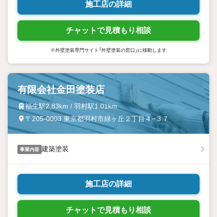
施工店の詳細
チャットで見積もり相談
※外壁塗装専門サイト「外壁塗装の窓口」に移動します
有限会社金田塗装店
福生駅2.83km / 羽村駅1.01km
〒205-0003 東京都羽村市緑ヶ丘２丁目４−３７
建築塗装
事業内容
施工店の詳細
チャットで見積もり相談