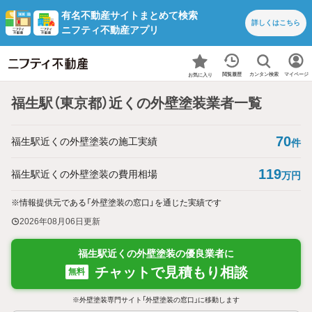
有名不動産サイトまとめて検索
詳しくは
こちら
ニフティ不動産アプリ
カンタン検索
閲覧履歴
マイページ
お気に入り
福生駅（東京都）近くの外壁塗装業者一覧
70
福生駅近くの外壁塗装の施工実績
件
119
福生駅近くの外壁塗装の費用相場
万円
※情報提供元である「外壁塗装の窓口」を通じた実績です
2026年08月06日
更新
福生駅近くの外壁塗装の優良業者に
チャットで見積もり相談
無料
※外壁塗装専門サイト「外壁塗装の窓口」に移動します