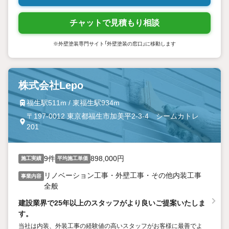
チャットで見積もり相談
※外壁塗装専門サイト「外壁塗装の窓口」に移動します
株式会社Lepo
福生駅511m / 東福生駅934m
〒197-0012 東京都福生市加美平2-3-4 シームカトレ
201
9件
898,000円
施工実績
平均施工単価
リノベーション工事・外壁工事・その他内装工事
事業内容
全般
建設業界で25年以上のスタッフがより良いご提案いたしま
す。
当社は内装、外装工事の経験値の高いスタッフがお客様に最善でよ