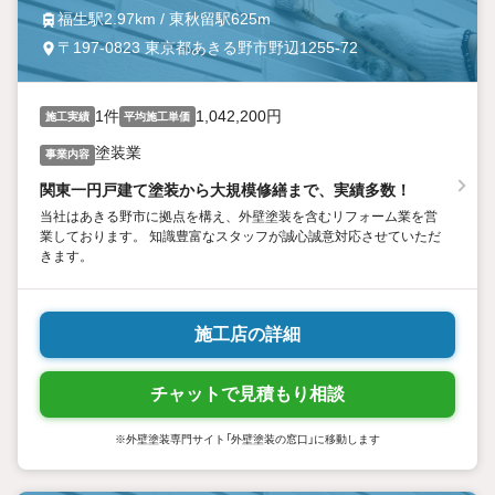
福生駅2.97km / 東秋留駅625m
〒197-0823 東京都あきる野市野辺1255-72
1件
1,042,200円
施工実績
平均施工単価
塗装業
事業内容
関東一円戸建て塗装から大規模修繕まで、実績多数！
当社はあきる野市に拠点を構え、外壁塗装を含むリフォーム業を営
業しております。 知識豊富なスタッフが誠心誠意対応させていただ
きます。
施工店の詳細
チャットで見積もり相談
※外壁塗装専門サイト「外壁塗装の窓口」に移動します