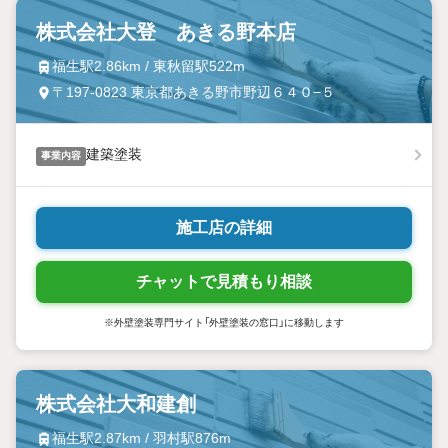
株式会社大登 あきる野本店
福生駅2.86km / 東秋留駅522m
〒197-0823 東京都あきる野市野辺６４０−５
建築塗装
事業内容
施工店の詳細
チャットで見積もり相談
※外壁塗装専門サイト「外壁塗装の窓口」に移動します
株式会社大和建創
福生駅2.87km / 羽村駅876m