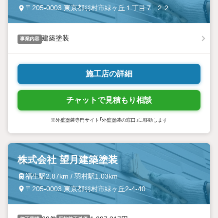
〒205-0003 東京都羽村市緑ヶ丘１丁目７−２２
建築塗装
事業内容
施工店の詳細
チャットで見積もり相談
※外壁塗装専門サイト「外壁塗装の窓口」に移動します
株式会社 望月建築塗装
福生駅2.87km / 羽村駅1.03km
〒205-0003 東京都羽村市緑ヶ丘2-4-40