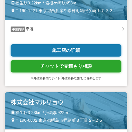
福生駅3.22km / 箱根ケ崎駅458m
〒190-1221 東京都西多摩郡瑞穂町箱根ケ崎１７２２
塗装
事業内容
施工店の詳細
チャットで見積もり相談
※外壁塗装専門サイト「外壁塗装の窓口」に移動します
株式会社マルリョウ
福生駅3.23km / 拝島駅922m
〒196-0002 東京都昭島市拝島町３丁目２−２５