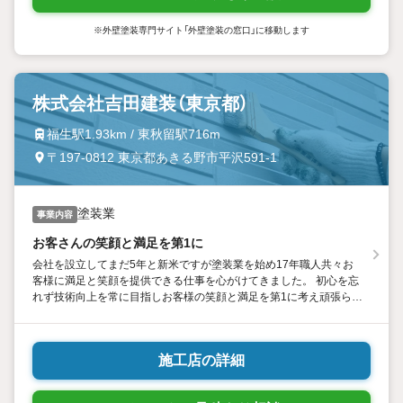
※外壁塗装専門サイト「外壁塗装の窓口」に移動します
株式会社吉田建装（東京都）
福生駅1.93km / 東秋留駅716m
〒197-0812 東京都あきる野市平沢591-1
塗装業
事業内容
お客さんの笑顔と満足を第1に
会社を設立してまだ5年と新米ですが塗装業を始め17年職人共々お
客様に満足と笑顔を提供できる仕事を心がけてきました。 初心を忘
れず技術向上を常に目指しお客様の笑顔と満足を第1に考え頑張らせ
て頂きます。
施工店の詳細