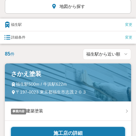
地図から探す
福生駅
変更
詳細条件
変更
85
件
さかえ塗装
福生駅500m / 牛浜駅622m
〒197-0023 東京都福生市志茂２０３
建築塗装
事業内容
施工店の詳細