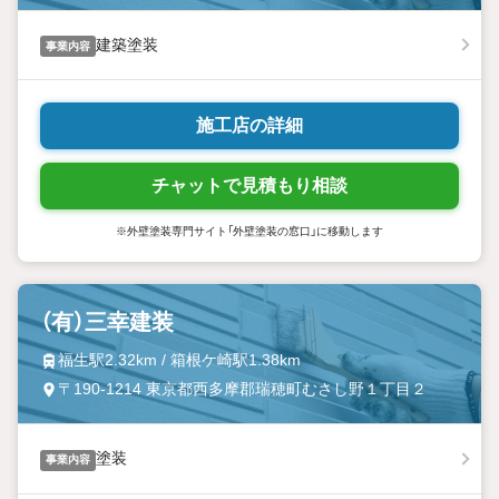
建築塗装
事業内容
施工店の詳細
チャットで見積もり相談
※外壁塗装専門サイト「外壁塗装の窓口」に移動します
（有）三幸建装
福生駅2.32km / 箱根ケ崎駅1.38km
〒190-1214 東京都西多摩郡瑞穂町むさし野１丁目２
塗装
事業内容