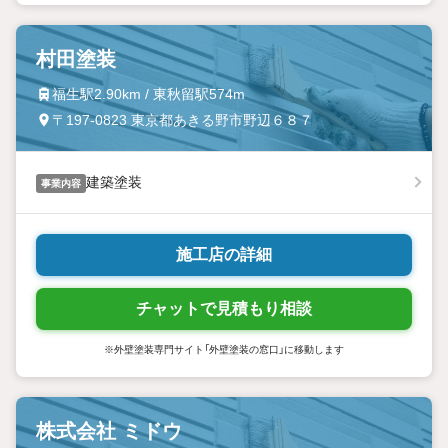
村田塗装
福生駅2.90km / 東秋留駅574m
〒197-0823 東京都あきる野市野辺６８７
建築塗装
事業内容
施工店の詳細
チャットで見積もり相談
※外壁塗装専門サイト「外壁塗装の窓口」に移動します
株式会社 ミドウ