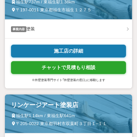
福生駅737m / 東福生駅1.38km
〒197-0011 東京都福生市福生１２７５
塗装
事業内容
施工店の詳細
チャットで見積もり相談
※外壁塗装専門サイト「外壁塗装の窓口」に移動します
リンケージアート塗装店
福生駅1.14km / 東福生駅641m
〒205-0022 東京都羽村市双葉町３丁目１−１１