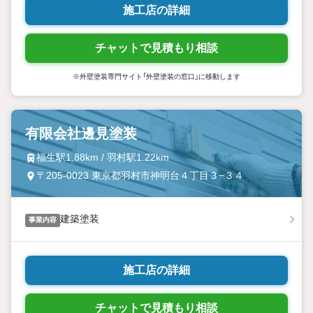
施工店の詳細
チャットで見積もり相談
※外壁塗装専門サイト「外壁塗装の窓口」に移動します
有限会社邊見塗装
福生駅1.88km / 羽村駅1.22km
〒205-0023 東京都羽村市神明台４丁目３−３４
建築塗装
事業内容
施工店の詳細
チャットで見積もり相談