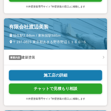
※外壁塗装専門サイト「外壁塗装の窓口」に移動します
有限会社渡辺美装
福生駅2.84km / 東秋留駅685m
〒197-0823 東京都あきる野市野辺１１６０−５
建築塗装
事業内容
施工店の詳細
チャットで見積もり相談
※外壁塗装専門サイト「外壁塗装の窓口」に移動します