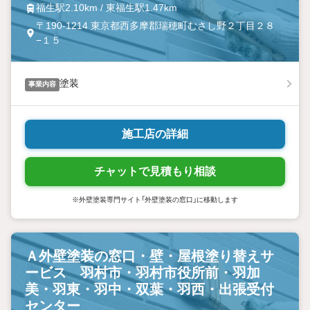
福生駅2.10km / 東福生駅1.47km
〒190-1214 東京都西多摩郡瑞穂町むさし野２丁目２８
−１５
塗装
事業内容
施工店の詳細
チャットで見積もり相談
※外壁塗装専門サイト「外壁塗装の窓口」に移動します
Ａ外壁塗装の窓口・壁・屋根塗り替えサ
ービス 羽村市・羽村市役所前・羽加
美・羽東・羽中・双葉・羽西・出張受付
センター