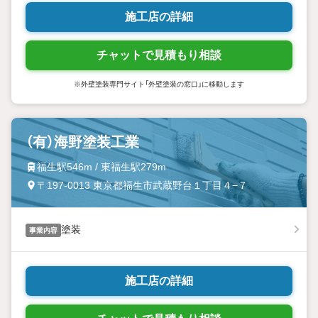
施工店の詳細
チャットで見積もり相談
※外壁塗装専門サイト「外壁塗装の窓口」に移動します
（有）海野塗装工業
福生駅546m / 東福生駅279m
〒197-0013 東京都福生市武蔵野台１丁目４−７
塗装
事業内容
施工店の詳細