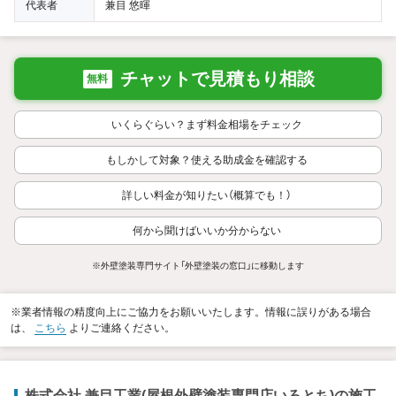
代表者
兼目 悠暉
チャットで見積もり相談
無料
いくらぐらい？まず料金相場をチェック
もしかして対象？使える助成金を確認する
詳しい料金が知りたい（概算でも！）
何から聞けばいいか分からない
※外壁塗装専門サイト「外壁塗装の窓口」に移動します
※業者情報の精度向上にご協力をお願いいたします。情報に誤りがある場合
は、
こちら
よりご連絡ください。
株式会社 兼目工業(屋根外壁塗装専門店いろとち)の施工