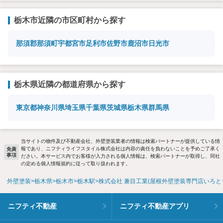
栃木市近隣の市区町村から探す
那須郡那須町
宇都宮市
足利市
佐野市
鹿沼市
日光市
栃木県近隣の都道府県から探す
東京都
神奈川県
埼玉県
千葉県
茨城県
栃木県
群馬県
当サイトの物件及び不動産会社、外壁塗装業者の情報は検索パートナーが提供している情
報であり、ニフティライフスタイル株式会社は内容の責任を負わないことを予めご了承く
免責
事項
ださい。本サービス内でお客様が入力される個人情報は、検索パートナーが取得し、同社
の定める個人情報規約に従って取り扱われます。
外壁塗装
栃木県
栃木市
栃木駅
株式会社 兼目工業(屋根外壁塗装専門店いろと
ニフティ不動産
ニフティ不動産アプリ