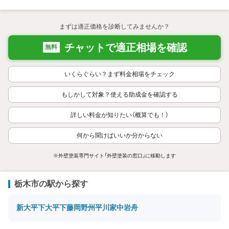
まずは適正価格を診断してみませんか？
チャットで適正相場を確認
無料
いくらぐらい？まず料金相場をチェック
もしかして対象？使える助成金を確認する
詳しい料金が知りたい（概算でも！）
何から聞けばいいか分からない
※外壁塗装専門サイト「外壁塗装の窓口」に移動します
栃木市の駅から探す
新大平下
大平下
藤岡
野州平川
家中
岩舟