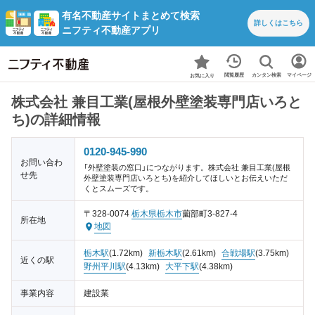
有名不動産サイトまとめて検索
詳しくは
こちら
ニフティ不動産アプリ
カンタン検索
閲覧履歴
マイページ
お気に入り
株式会社 兼目工業(屋根外壁塗装専門店いろと
ち)の詳細情報
0120-945-990
お問い合わ
「外壁塗装の窓口」につながります。株式会社 兼目工業(屋根
せ先
外壁塗装専門店いろとち)を紹介してほしいとお伝えいただ
くとスムーズです。
〒328-0074
栃木県
栃木市
薗部町3-827-4
所在地
地図
栃木駅
(1.72km)
新栃木駅
(2.61km)
合戦場駅
(3.75km)
近くの駅
野州平川駅
(4.13km)
大平下駅
(4.38km)
事業内容
建設業