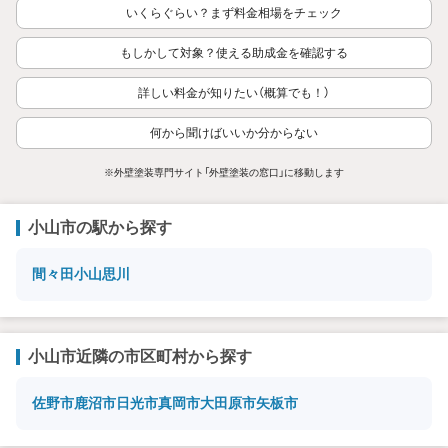
いくらぐらい？まず料金相場をチェック
もしかして対象？使える助成金を確認する
詳しい料金が知りたい（概算でも！）
何から聞けばいいか分からない
※外壁塗装専門サイト「外壁塗装の窓口」に移動します
小山市の駅から探す
間々田
小山
思川
小山市近隣の市区町村から探す
佐野市
鹿沼市
日光市
真岡市
大田原市
矢板市