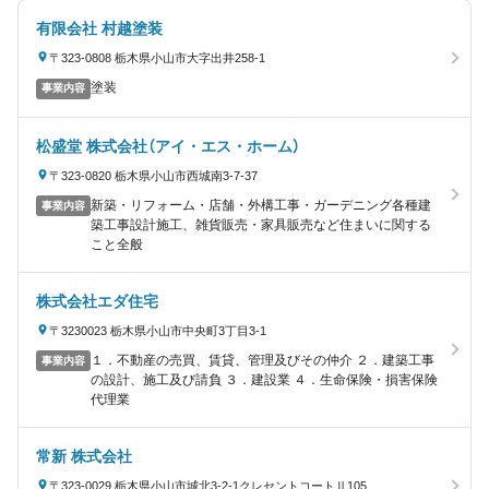
有限会社 村越塗装
〒323-0808 栃木県小山市大字出井258-1
塗装
事業内容
松盛堂 株式会社（アイ・エス・ホーム）
〒323-0820 栃木県小山市西城南3-7-37
新築・リフォーム・店舗・外構工事・ガーデニング各種建
事業内容
築工事設計施工、雑貨販売・家具販売など住まいに関する
こと全般
株式会社エダ住宅
〒3230023 栃木県小山市中央町3丁目3-1
１．不動産の売買、賃貸、管理及びその仲介 ２．建築工事
事業内容
の設計、施工及び請負 ３．建設業 ４．生命保険・損害保険
代理業
常新 株式会社
〒323-0029 栃木県小山市城北3-2-1クレセントコートⅡ105