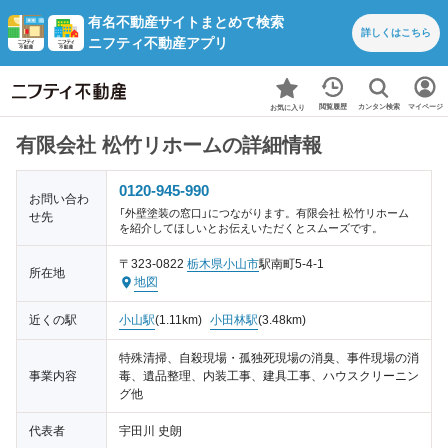
有名不動産サイトまとめて検索
詳しくは
こちら
ニフティ不動産アプリ
カンタン検索
閲覧履歴
マイページ
お気に入り
有限会社 松竹リホームの詳細情報
0120-945-990
お問い合わ
「外壁塗装の窓口」につながります。有限会社 松竹リホーム
せ先
を紹介してほしいとお伝えいただくとスムーズです。
〒323-0822
栃木県
小山市
駅南町5-4-1
所在地
地図
近くの駅
小山駅
(1.11km)
小田林駅
(3.48km)
特殊清掃、自殺現場・孤独死現場の消臭、事件現場の消
事業内容
毒、遺品整理、内装工事、建具工事、ハウスクリーニン
グ他
代表者
宇田川 史朗