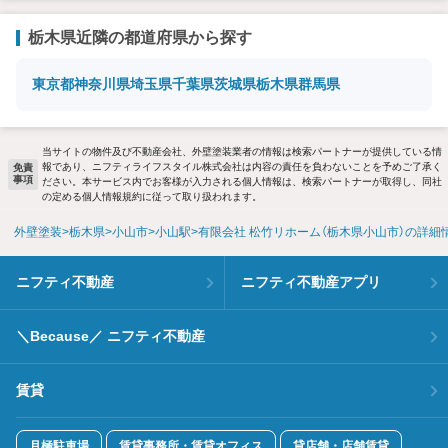
栃木県近隣の都道府県から探す
東京都
神奈川県
埼玉県
千葉県
茨城県
栃木県
群馬県
当サイトの物件及び不動産会社、外壁塗装業者の情報は検索パートナーが提供している情
報であり、ニフティライフスタイル株式会社は内容の責任を負わないことを予めご了承く
免責
事項
ださい。本サービス内でお客様が入力される個人情報は、検索パートナーが取得し、同社
の定める個人情報規約に従って取り扱われます。
外壁塗装
栃木県
小山市
小山駅
有限会社 松竹リホーム（栃木県小山市）の詳細
ニフティ不動産
ニフティ不動産アプリ
＼Because／ ニフティ不動産
賃貸
月極駐車場
賃貸事務所・賃貸オフィス
貸店舗・店舗賃貸