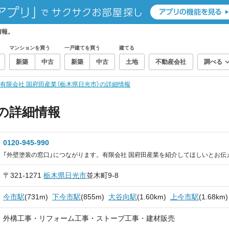
情報。
マンションを買う
一戸建てを買う
建てる
新築
中古
新築
中古
土地
不動産会社
調べる
有限会社 国府田産業（栃木県日光市）の詳細情報
の詳細情報
0120-945-990
「外壁塗装の窓口」につながります。有限会社 国府田産業を紹介してほしいとお伝
〒321-1271
栃木県
日光市
並木町9-8
今市駅
(731m)
下今市駅
(855m)
大谷向駅
(1.60km)
上今市駅
(1.68km)
外構工事・リフォーム工事・ストーブ工事・建材販売