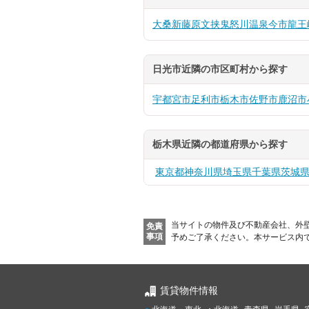
大桑
新藤原
文挟
鬼怒川温泉
今市
龍王
日光市近隣の市区町村から探す
宇都宮市
足利市
栃木市
佐野市
鹿沼市
栃木県近隣の都道府県から探す
東京都
神奈川県
埼玉県
千葉県
茨城
当サイトの物件及び不動産会社、外
免責
事項
予めご了承ください。
本サービス内
賃貸物件情報