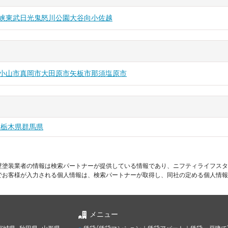
峡
東武日光
鬼怒川公園
大谷向
小佐越
小山市
真岡市
大田原市
矢板市
那須塩原市
県
栃木県
群馬県
壁塗装業者の情報は検索パートナーが提供している情報であり、ニフティライフスタ
でお客様が入力される個人情報は、検索パートナーが取得し、同社の定める個人情報
メニュー