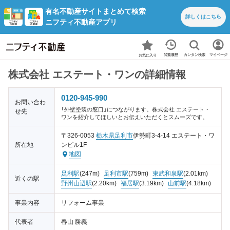
有名不動産サイトまとめて検索
詳しくは
こちら
ニフティ不動産アプリ
カンタン検索
閲覧履歴
マイページ
お気に入り
株式会社 エステート・ワンの詳細情報
0120-945-990
お問い合わ
「外壁塗装の窓口」につながります。株式会社 エステート・
せ先
ワンを紹介してほしいとお伝えいただくとスムーズです。
〒326-0053
栃木県
足利市
伊勢町3-4-14 エステート・ワ
所在地
ンビル1F
地図
足利駅
(247m)
足利市駅
(759m)
東武和泉駅
(2.01km)
近くの駅
野州山辺駅
(2.20km)
福居駅
(3.19km)
山前駅
(4.18km)
事業内容
リフォーム事業
代表者
春山 勝義