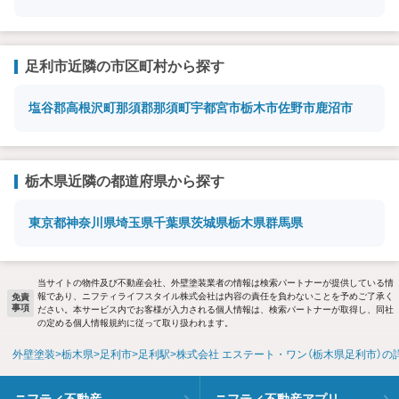
足利市近隣の市区町村から探す
塩谷郡高根沢町
那須郡那須町
宇都宮市
栃木市
佐野市
鹿沼市
栃木県近隣の都道府県から探す
東京都
神奈川県
埼玉県
千葉県
茨城県
栃木県
群馬県
当サイトの物件及び不動産会社、外壁塗装業者の情報は検索パートナーが提供している情
報であり、ニフティライフスタイル株式会社は内容の責任を負わないことを予めご了承く
免責
事項
ださい。本サービス内でお客様が入力される個人情報は、検索パートナーが取得し、同社
の定める個人情報規約に従って取り扱われます。
外壁塗装
栃木県
足利市
足利駅
株式会社 エステート・ワン（栃木県足利市）の