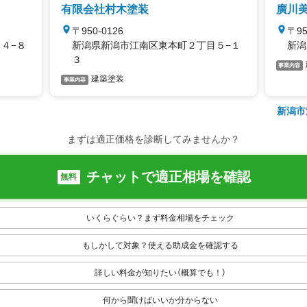
有限会社村木塗装
廣川
〒950-0126
〒95
４−８
新潟県新潟市江南区東本町２丁目５−１
新潟
３
事業内容
建築塗装
事業内容
新潟市
まずは適正価格を診断してみませんか？
チャットで適正相場を確認
無料
いくらぐらい？まず料金相場をチェック
もしかして対象？使える助成金を確認する
詳しい料金が知りたい（概算でも！）
何から聞けばいいか分からない