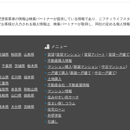
壁塗装業者の情報は検索パートナーが提供している情報であり、ニフティライフスタ
でお客様が入力される個人情報は、検索パートナーが取得し、同社の定める個人情報
メニュー
宮城県
秋田県
山形県
賃貸
（
賃貸マンション
｜
賃貸アパート
｜
賃貸一戸建て
不動産購入情報
千葉県
茨城県
栃木県
マンション購入
（
新築マンション
｜
中古マンション
）
一戸建て購入
（
新築一戸建て
｜
中古一戸建て
）
富山県
石川県
福井県
土地購入
三重県
不動産会社・不動産屋情報
滋賀県
奈良県
和歌山県
マンション情報
島根県
山口県
徳島県
住みやすい街サーチ
住まい探しコラム
熊本県
大分県
宮崎県
住宅ローン
外壁塗装
引越し