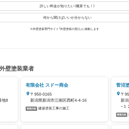
詳しい料金が知りたい（概算でも！）
何から聞けばいいか分からない
※外壁塗装専門サイト「外壁塗装の窓口」に移動します
の外壁塗装業者
有限会社 スドー商会
菅沼
〒950-0165
〒95
番地8
新潟県新潟市江南区西町4-4-16
新潟
−１
建築塗装工事の施工
事業内容
事業内容