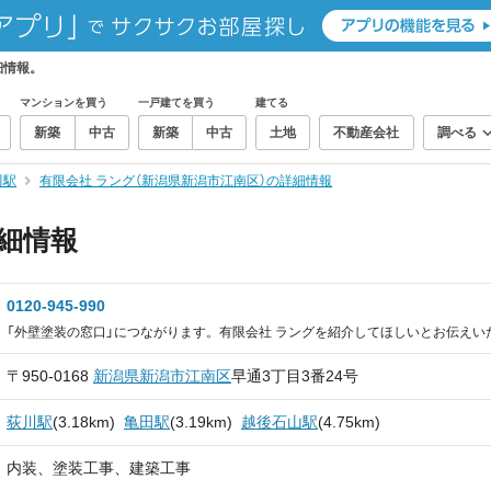
細情報。
マンションを買う
一戸建てを買う
建てる
新築
中古
新築
中古
土地
不動産会社
調べる
川駅
有限会社 ラング（新潟県新潟市江南区）の詳細情報
細情報
0120-945-990
「外壁塗装の窓口」につながります。有限会社 ラングを紹介してほしいとお伝えい
〒950-0168
新潟県
新潟市江南区
早通3丁目3番24号
荻川駅
(3.18km)
亀田駅
(3.19km)
越後石山駅
(4.75km)
内装、塗装工事、建築工事