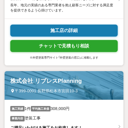
長年、地元の実績のある専門業者を抱え顧客ニーズに対する満足度
を提供できるよう心掛けています。
施工店の詳細
チャットで見積もり相談
※外壁塗装専門サイト「外壁塗装の窓口」に移動します
株式会社 リブレスPlanning
〒399-0001 長野県松本市宮田10-3
1件
308,000円
施工実績
平均施工単価
塗装工事
事業内容
ご満足いただける施工をお約束します！