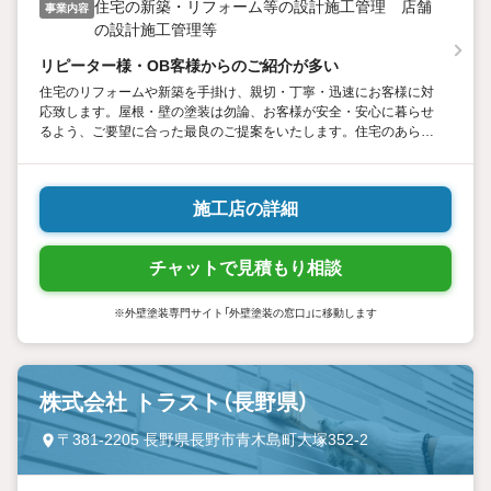
住宅の新築・リフォーム等の設計施工管理 店舗
事業内容
の設計施工管理等
リピーター様・OB客様からのご紹介が多い
住宅のリフォームや新築を手掛け、親切・丁寧・迅速にお客様に対
応致します。屋根・壁の塗装は勿論、お客様が安全・安心に暮らせ
るよう、ご要望に合った最良のご提案をいたします。住宅のあらゆ
るご相談受け付けます。
施工店の詳細
チャットで見積もり相談
※外壁塗装専門サイト「外壁塗装の窓口」に移動します
株式会社 トラスト（長野県）
〒381-2205 長野県長野市青木島町大塚352-2