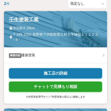
2
件
壬生塗装工業
市田駅4.28km
〒399-3202 長野県下伊那郡豊丘村大字神稲１１１２２
−４
建築塗装
事業内容
施工店の詳細
チャットで見積もり相談
※外壁塗装専門サイト「外壁塗装の窓口」に移動します