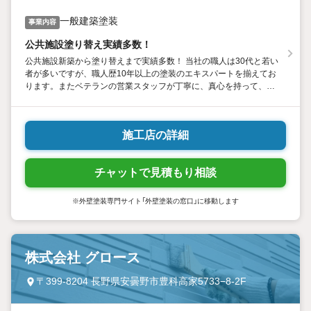
一般建築塗装
事業内容
公共施設塗り替え実績多数！
公共施設新築から塗り替えまで実績多数！ 当社の職人は30代と若い
者が多いですが、職人歴10年以上の塗装のエキスパートを揃えてお
ります。またベテランの営業スタッフが丁寧に、真心を持って、適
正価格、適正施行方法でお客様のご納得頂けるお話しをさせて頂き
ます。
施工店の詳細
チャットで見積もり相談
※外壁塗装専門サイト「外壁塗装の窓口」に移動します
株式会社 グロース
〒399-8204 長野県安曇野市豊科高家5733−8‐2F