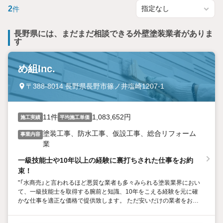
2
件
長野県には、まだまだ相談できる外壁塗装業者がありま
す
め組Inc.
〒388-8014 長野県長野市篠ノ井塩崎1207-1
11件
1,083,652円
施工実績
平均施工単価
塗装工事、防水工事、仮設工事、総合リフォーム
事業内容
業
一級技能士や10年以上の経験に裏打ちされた仕事をお約
束！
"「水商売」と言われるほど悪質な業者も多々みられる塗装業界におい
て、一級技能士を取得する腕前と知識、10年をこえる経験を元に確
かな仕事を適正な価格で提供致します。 ただ安いだけの業者をお探
しでしたら他を当たって下さい。 当社は完璧な仕事を最安値で提供
致します。"