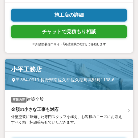
施工店の詳細
チャットで見積もり相談
※外壁塗装専門サイト「外壁塗装の窓口」に移動します
小平工務店
〒384-0613 長野県南佐久郡佐久穂町高野町1138-6
建築全般
事業内容
金額の小さな工事も対応
外壁塗装に熟知した専門スタッフを構え、お客様のニーズにお応え
すべく精一杯頑張らせていただきます。