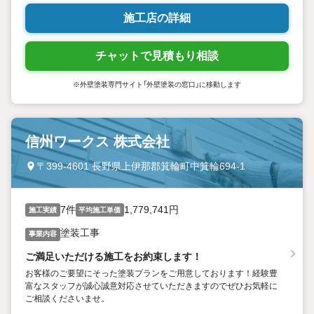
施工店の詳細
チャットで見積もり相談
※外壁塗装専門サイト「外壁塗装の窓口」に移動します
信州ワークス 株式会社
〒399-4601 長野県上伊那郡箕輪町中箕輪694-1
7件
1,779,741円
施工実績
平均施工単価
塗装工事
事業内容
ご満足いただける施工をお約束します！
お客様のご要望にそった塗装プランをご用意しております！経験豊
富なスタッフが誠心誠意対応させていただきますのでぜひお気軽に
ご相談くださいませ。