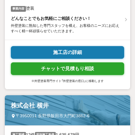
塗装
事業内容
どんなことでもお気軽にご相談ください！
外壁塗装に熟知した専門スタッフを構え、お客様のニーズにお応え
すべく精一杯頑張らせていただきます。
施工店の詳細
チャットで見積もり相談
※外壁塗装専門サイト「外壁塗装の窓口」に移動します
株式会社 横井
〒3950011 長野県飯田市大門町3862-6
12件
1,635,679円
施工実績
平均施工単価