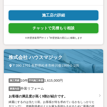
施工店の詳細
チャットで見積もり相談
※外壁塗装専門サイト「外壁塗装の窓口」に移動します
株式会社 ハウスマジック
〒390-1701 長野県松本市梓川倭1960-1-105
10件
1,615,000円
施工実績
平均施工単価
外装リフォーム
事業内容
お客様の満足度が高く9割が紹介です。
綺麗にするのは当たり前。お客様が何を求めているかをしっかりヒ
ヤリングし、資格取得者がよりお家を長持ちさせるために最善の提