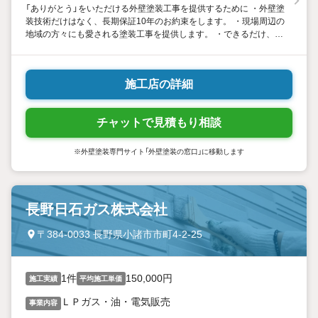
「ありがとう」をいただける外壁塗装工事を提供するために ・外壁塗
装技術だけはなく、長期保証10年のお約束をします。 ・現場周辺の
地域の方々にも愛される塗装工事を提供します。 ・できるだけ、短
時間の工事で生活に支障の出ない塗装工事を心がけています。 ・現
場の塗装職人も笑顔で明るい対応を心がけます。
施工店の詳細
チャットで見積もり相談
※外壁塗装専門サイト「外壁塗装の窓口」に移動します
長野日石ガス株式会社
〒384-0033 長野県小諸市市町4-2-25
1件
150,000円
施工実績
平均施工単価
ＬＰガス・油・電気販売
事業内容