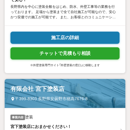
長野県内を中心に塗装全般をはじめ、防水、外壁工事等の業務を行
っております。 足場から塗装まで全て自社施工が可能なので、安心
かつ安価での施工が可能です。 また、お客様とのコミュニケーショ
ンや信頼関係を大事にしており、気軽に相談していただけるような
関係性を目指しております！
施工店の詳細
チャットで見積もり相談
※外壁塗装専門サイト「外壁塗装の窓口」に移動します
有限会社 宮下塗装店
〒399-8303 長野県安曇野市穂高7676-8
塗装
事業内容
宮下塗装店におまかせください！