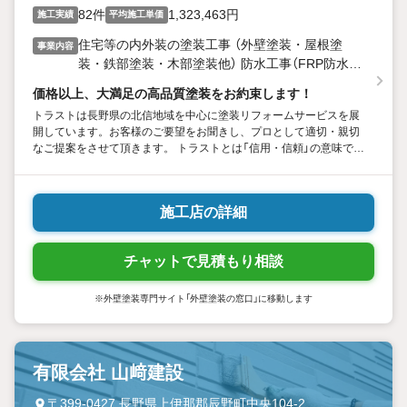
82件
1,323,463円
施工実績
平均施工単価
住宅等の内外装の塗装工事 （外壁塗装・屋根塗
事業内容
装・鉄部塗装・木部塗装他） 防水工事（FRP防水・
ウレタン防水他） 板金（雨樋・サイディング他） リ
価格以上、大満足の高品質塗装をお約束します！
フォーム（内装・外構・サッシ他）
トラストは長野県の北信地域を中心に塗装リフォームサービスを展
開しています。お客様のご要望をお聞きし、プロとして適切・親切
なご提案をさせて頂きます。 トラストとは「信用・信頼」の意味であ
り、お客様に喜んでいただくことが私たちの使命です。 ご不明な点
やご相談など、どうぞ安心してお問い合わせください。
施工店の詳細
チャットで見積もり相談
※外壁塗装専門サイト「外壁塗装の窓口」に移動します
有限会社 山﨑建設
〒399-0427 長野県上伊那郡辰野町中央104-2