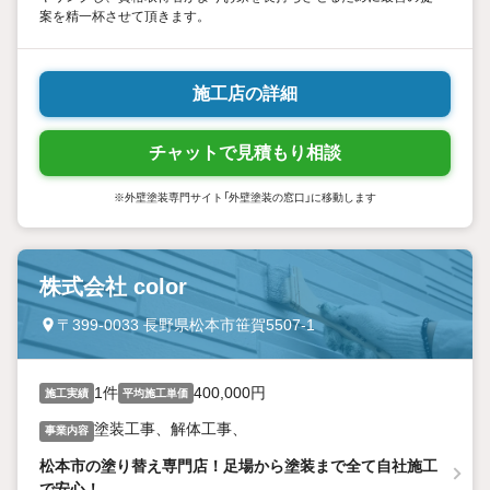
案を精一杯させて頂きます。
施工店の詳細
チャットで見積もり相談
※外壁塗装専門サイト「外壁塗装の窓口」に移動します
株式会社 color
〒399-0033 長野県松本市笹賀5507-1
1件
400,000円
施工実績
平均施工単価
塗装工事、解体工事、
事業内容
松本市の塗り替え専門店！足場から塗装まで全て自社施工
で安心！