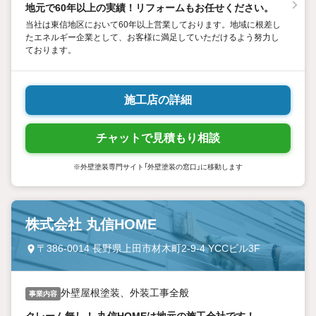
地元で60年以上の実績！リフォームもお任せください。
当社は東信地区において60年以上営業しております。地域に根差し
たエネルギー企業として、お客様に満足していただけるよう努力し
ております。
施工店の詳細
チャットで見積もり相談
※外壁塗装専門サイト「外壁塗装の窓口」に移動します
株式会社 丸信HOME
〒386-0014 長野県上田市材木町2-9-4 YCCビル3F
外壁屋根塗装、外装工事全般
事業内容