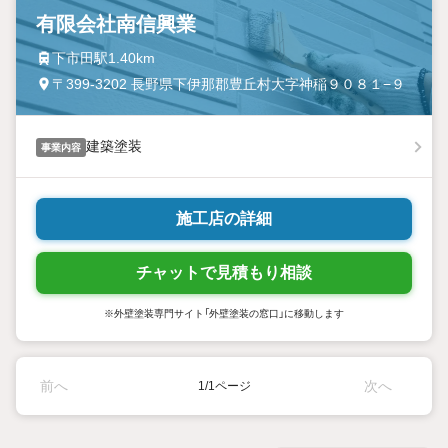
有限会社南信興業
下市田駅1.40km
〒399-3202 長野県下伊那郡豊丘村大字神稲９０８１−９
建築塗装
事業内容
施工店の詳細
チャットで見積もり相談
※外壁塗装専門サイト「外壁塗装の窓口」に移動します
前へ
次へ
1/1ページ