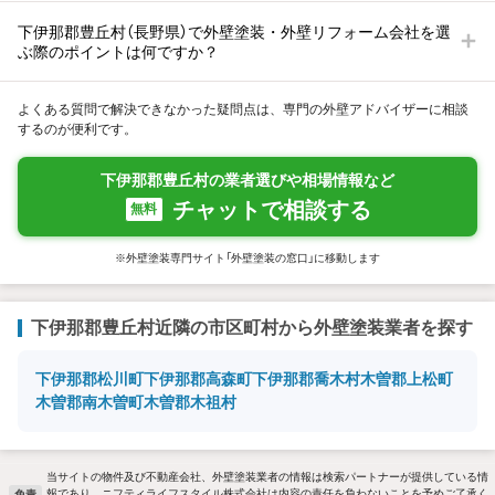
下伊那郡豊丘村（長野県）で外壁塗装・外壁リフォーム会社を選
ぶ際のポイントは何ですか？
よくある質問で解決できなかった疑問点は、専門の外壁アドバイザーに相談
するのが便利です。
下伊那郡豊丘村の業者選びや相場情報など
チャットで相談する
無料
※外壁塗装専門サイト「外壁塗装の窓口」に移動します
下伊那郡豊丘村近隣の市区町村から外壁塗装業者を探す
下伊那郡松川町
下伊那郡高森町
下伊那郡喬木村
木曽郡上松町
木曽郡南木曽町
木曽郡木祖村
当サイトの物件及び不動産会社、外壁塗装業者の情報は検索パートナーが提供している情
報であり、ニフティライフスタイル株式会社は内容の責任を負わないことを予めご了承く
免責