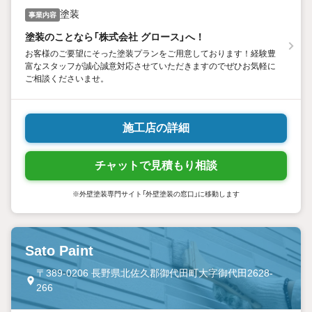
塗装
事業内容
塗装のことなら「株式会社 グロース」へ！
お客様のご要望にそった塗装プランをご用意しております！経験豊
富なスタッフが誠心誠意対応させていただきますのでぜひお気軽に
ご相談くださいませ。
施工店の詳細
チャットで見積もり相談
※外壁塗装専門サイト「外壁塗装の窓口」に移動します
Sato Paint
〒389-0206 長野県北佐久郡御代田町大字御代田2628-
266