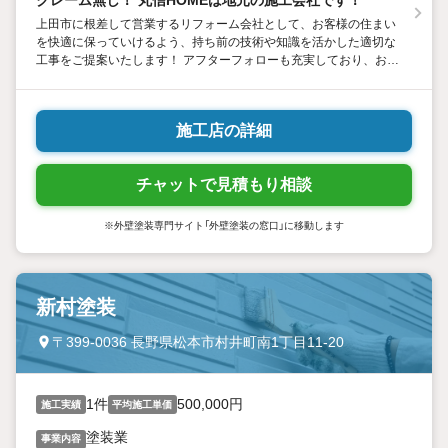
クレーム無し！ 丸信HOMEは地元の施工会社です！
上田市に根差して営業するリフォーム会社として、お客様の住まい
を快適に保っていけるよう、持ち前の技術や知識を活かした適切な
工事をご提案いたします！ アフターフォローも充実しており、お客
様のご要望に応じて無料点検も実施しております！
施工店の詳細
チャットで見積もり相談
※外壁塗装専門サイト「外壁塗装の窓口」に移動します
新村塗装
〒399-0036 長野県松本市村井町南1丁目11-20
1件
500,000円
施工実績
平均施工単価
塗装業
事業内容