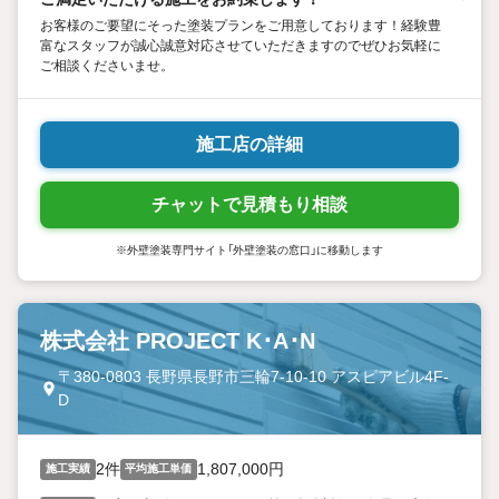
お客様のご要望にそった塗装プランをご用意しております！経験豊
富なスタッフが誠心誠意対応させていただきますのでぜひお気軽に
ご相談くださいませ。
施工店の詳細
チャットで見積もり相談
※外壁塗装専門サイト「外壁塗装の窓口」に移動します
株式会社 PROJECT K･A･N
〒380-0803 長野県長野市三輪7-10-10 アスピアビル4F-
D
2件
1,807,000円
施工実績
平均施工単価