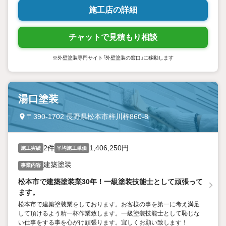
施工店の詳細
チャットで見積もり相談
※外壁塗装専門サイト「外壁塗装の窓口」に移動します
湯口塗装
〒390-1702 長野県松本市梓川梓860-8
2件
1,406,250円
施工実績
平均施工単価
建築塗装
事業内容
松本市で建築塗装業30年！一級塗装技能士として頑張って
ます。
松本市で建築塗装業をしております。お客様の事を第一に考え満足
して頂けるよう精一杯作業致します。一級塗装技能士として恥じな
い仕事をする事を心がけ頑張ります。宜しくお願い致します！