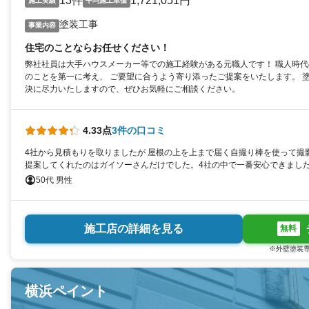
13件
1,721,051円
施工実績
平均施工単価
塗装工事
事業内容
住宅のことならお任せください！
弊社社員は大手ハウスメーカー等での施工経験がある元職人です！ 職人時
のことを第一に考え、 ご要望に合うよう寄り添ったご提案をいたします。 
決に尽力いたしますので、ぜひお気軽にご相談ください。
4.33点
3件の口コミ
4社から見積もりを取りましたが 屋根の上を上まで届く自撮り棒を使って撮
提案してくれたのはガイソーさんだけでした。4社の中で一番安心できまし
50代 男性
施工店の詳細を見る
無料
※外壁塗装専
横浜ペイント