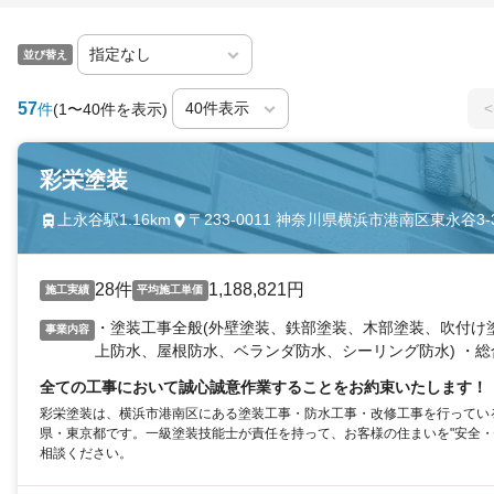
並び替え
57
<
件
(1〜40件を表示)
彩栄塗装
上永谷駅1.16km
〒233-0011 神奈川県横浜市港南区東永谷3-3
28件
1,188,821円
施工実績
平均施工単価
・塗装工事全般(外壁塗装、鉄部塗装、木部塗装、吹付け塗
事業内容
上防水、屋根防水、ベランダ防水、シーリング防水) ・
全ての工事において誠心誠意作業することをお約束いたします！
彩栄塗装は、横浜市港南区にある塗装工事・防水工事・改修工事を行ってい
県・東京都です。一級塗装技能士が責任を持って、お客様の住まいを"安全・
相談ください。