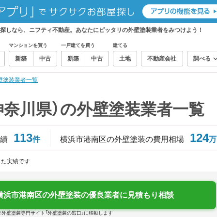
お探しなら、ニフティ不動産。あなたにピッタリの外壁塗装業者をみつけよう！
マンションを買う
一戸建てを買う
建てる
新築
中古
新築
中古
土地
不動産会社
調べる
壁塗装業者一覧
神奈川県）の外壁塗装業者一覧
113
124
績
件
横浜市港南区の外壁塗装の費用相場
万
じた実績です
横浜市港南区の外壁塗装の優良業者に見積もり相談
※外壁塗装専門サイト「外壁塗装の窓口」に移動します