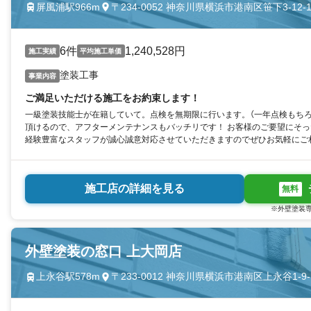
屏風浦駅966m
〒234-0052 神奈川県横浜市港南区笹下3-12-
6件
1,240,528円
施工実績
平均施工単価
塗装工事
事業内容
ご満足いただける施工をお約束します！
一級塗装技能士が在籍していて。点検を無期限に行います。（一年点検もち
頂けるので、アフターメンテナンスもバッチリです！ お客様のご要望にそ
経験豊富なスタッフが誠心誠意対応させていただきますのでぜひお気軽にご
施工店の詳細を見る
無料
※外壁塗装専
外壁塗装の窓口 上大岡店
上永谷駅578m
〒233-0012 神奈川県横浜市港南区上永谷1-9-