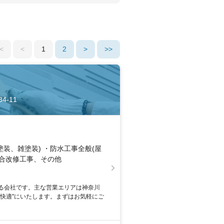
<
<
1
2
>
>>
4-11
装、雑塗装) ・防水工事全般(屋
総合改修工事、その他
る会社です。主な営業エリアは神奈川
快適"にいたします。まずはお気軽にご