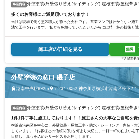
外壁塗装/外壁張り替え(サイディング) 屋根塗装/屋根葺
事業内容
多くのお客様にご満足頂いております！
当社は現場で働く塗装職人が作った会社です。 営業マンではわからない施
法で工事を行います。 私どもを頼っていただいたからには精一杯の技術と
施工店の詳細を見る
無料
※外壁塗装専
外壁塗装の窓口 磯子店
港南中央駅892m
〒234-0052 神奈川県横浜市港南区笹下2-1-1
外壁塗装/外壁張り替え(サイディング) 屋根塗装/屋根葺
事業内容
1件1件丁寧に施工しております！！施主さんの大事なご自宅を責
横浜市港南区を中心に、外壁塗装・屋根工事・防水・シーリング・内装・大
しています。 「お客様との信頼関係」を何より大切に、一軒一軒の住まいを
目指し、真心を込めたサービスをお届けします。