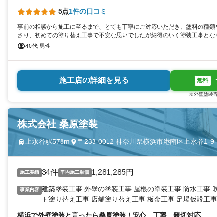
5点
1件の口コミ
事前の相談から施工に至るまで、とても丁寧にご対応いただき、塗料の種類
さり、初めての塗り替え工事で不安な思いでしたが納得のいく塗装工事とな
40代 男性
施工店の詳細を見る
無料
※外壁塗装専
株式会社 桑原塗装
上永谷駅578m
〒233-0012 神奈川県横浜市港南区上永谷1-9-
34件
1,281,285円
施工実績
平均施工単価
建築塗装工事 外壁の塗装工事 屋根の塗装工事 防水工事 
事業内容
ト塗り替え工事 店舗塗り替え工事 板金工事 足場仮設工事
え工事 大工工事全般 コンクリート塗装 シロアリ対策・
横浜で外壁塗装と言ったら桑原塗装！安心、丁寧、親切対応