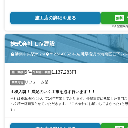
施工店の詳細を見る
無料
※外壁塗装専
株式会社 LIV建設
港南中央駅892m
〒234-0052 神奈川県横浜市港南区笹下2-1-1
6件
1,137,283円
施工実績
平均施工単価
リフォーム業
事業内容
１棟入魂！ 満足のいく工事を必ず行います！！
当社は横浜地区において14年営業しております。外壁塗装に熟知した専門
べく精一杯頑張らせていただきます。 「この会社にお願いしてよかった」と
す。