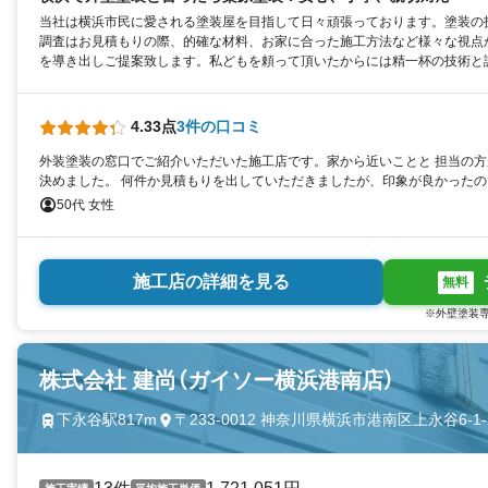
当社は横浜市民に愛される塗装屋を目指して日々頑張っております。塗装の
調査はお見積もりの際、的確な材料、お家に合った施工方法など様々な視点
を導き出しご提案致します。私どもを頼って頂いたからには精一杯の技術と
4.33点
3件の口コミ
外装塗装の窓口でご紹介いただいた施工店です。家から近いことと 担当の
決めました。 何件か見積もりを出していただきましたが、印象が良かった
50代 女性
施工店の詳細を見る
無料
※外壁塗装専
株式会社 建尚（ガイソー横浜港南店）
下永谷駅817m
〒233-0012 神奈川県横浜市港南区上永谷6-1