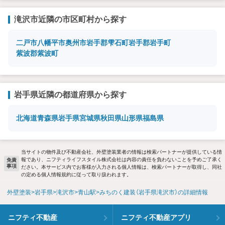
滝沢市近隣の市区町村から探す
二戸市
八幡平市
奥州市
岩手郡雫石町
岩手郡岩手町
紫波郡紫波町
岩手県近隣の都道府県から探す
北海道
青森県
岩手県
宮城県
秋田県
山形県
福島県
当サイトの物件及び不動産会社、外壁塗装業者の情報は検索パートナーが提供している情
報であり、ニフティライフスタイル株式会社は内容の責任を負わないことを予めご了承く
免責
事項
ださい。本サービス内でお客様が入力される個人情報は、検索パートナーが取得し、同社
の定める個人情報規約に従って取り扱われます。
外壁塗装
岩手県
滝沢市
青山駅
みちのく建装（岩手県滝沢市）の詳細情報
ニフティ不動産
ニフティ不動産アプリ