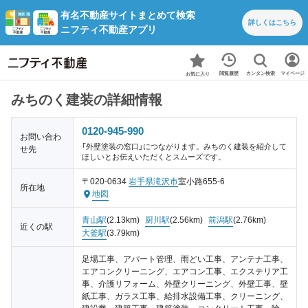
有名不動産サイトまとめて検索
詳しくは
こちら
ニフティ不動産アプリ
カンタン検索
閲覧履歴
マイページ
お気に入り
みちのく建装の詳細情報
0120-945-990
お問い合わ
「外壁塗装の窓口」につながります。みちのく建装を紹介して
せ先
ほしいとお伝えいただくとスムーズです。
〒020-0634
岩手県
滝沢市
室小路655-6
所在地
地図
青山駅
(2.13km)
厨川駅
(2.56km)
前潟駅
(2.76km)
近くの駅
大釜駅
(3.79km)
足場工事、アパート管理、雨どい工事、アンテナ工事、
エアコンクリーニング、エアコン工事、エクステリア工
事、介護リフォーム、外壁クリーニング、外壁工事、壁
紙工事、ガラス工事、給排水設備工事、クリーニング、