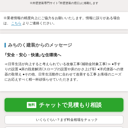
※外壁塗装専門サイト「外壁塗装の窓口」に移動します
※業者情報の精度向上にご協力をお願いいたします。情報に誤りがある場合
は、
こちら
よりご連絡ください。
みちのく建装からのメッセージ
「安全・安心・快適」な住環境へ
≪日常生活が向上すると考えられている改修工事（補助金対象工事）≫ ●手す
りの設置 ●床の段差解消（スロープの設置や床のかさ上げ等） ●洋式便器への便
器の取替え ●その他、日常生活動作に合わせて改善する工事 お客様のニーズ
にお応えすべく精一杯頑張らせていただきます。
チャットで見積もり相談
無料
いくらぐらい？まず料金相場をチェック