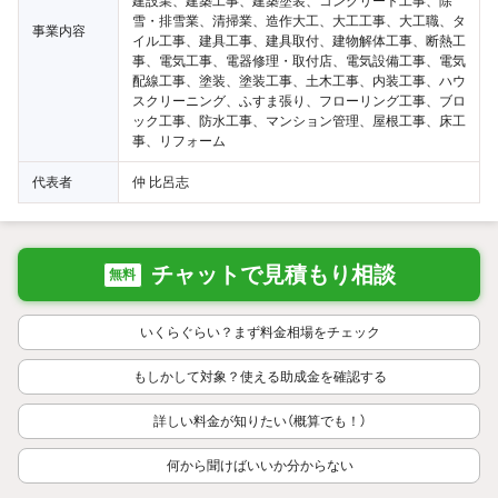
建設業、建築工事、建築塗装、コンクリート工事、除
雪・排雪業、清掃業、造作大工、大工工事、大工職、タ
事業内容
イル工事、建具工事、建具取付、建物解体工事、断熱工
事、電気工事、電器修理・取付店、電気設備工事、電気
配線工事、塗装、塗装工事、土木工事、内装工事、ハウ
スクリーニング、ふすま張り、フローリング工事、ブロ
ック工事、防水工事、マンション管理、屋根工事、床工
事、リフォーム
代表者
仲 比呂志
チャットで見積もり相談
無料
いくらぐらい？まず料金相場をチェック
もしかして対象？使える助成金を確認する
詳しい料金が知りたい（概算でも！）
何から聞けばいいか分からない