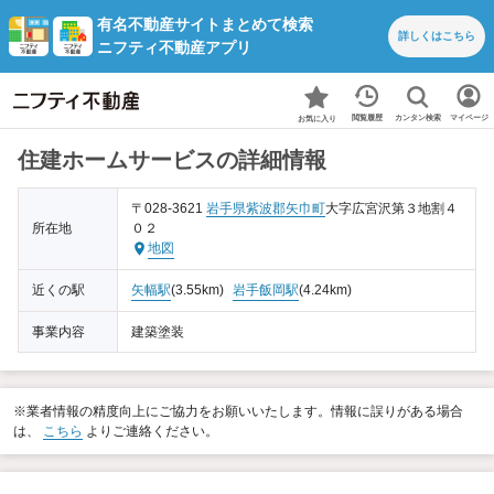
有名不動産サイトまとめて検索
詳しくは
こちら
ニフティ不動産アプリ
カンタン検索
閲覧履歴
マイページ
お気に入り
住建ホームサービスの詳細情報
〒028-3621
岩手県
紫波郡矢巾町
大字広宮沢第３地割４
所在地
０２
地図
近くの駅
矢幅駅
(3.55km)
岩手飯岡駅
(4.24km)
事業内容
建築塗装
※業者情報の精度向上にご協力をお願いいたします。情報に誤りがある場合
は、
こちら
よりご連絡ください。