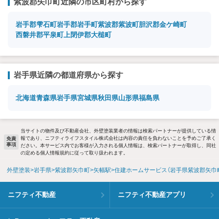
紫波郡矢巾町近隣の市区町村から探す
岩手郡雫石町
岩手郡岩手町
紫波郡紫波町
胆沢郡金ケ崎町
西磐井郡平泉町
上閉伊郡大槌町
岩手県近隣の都道府県から探す
北海道
青森県
岩手県
宮城県
秋田県
山形県
福島県
当サイトの物件及び不動産会社、外壁塗装業者の情報は検索パートナーが提供している情
報であり、ニフティライフスタイル株式会社は内容の責任を負わないことを予めご了承く
免責
事項
ださい。本サービス内でお客様が入力される個人情報は、検索パートナーが取得し、同社
の定める個人情報規約に従って取り扱われます。
外壁塗装
岩手県
紫波郡矢巾町
矢幅駅
住建ホームサービス（岩手県紫波郡矢巾
ニフティ不動産
ニフティ不動産アプリ